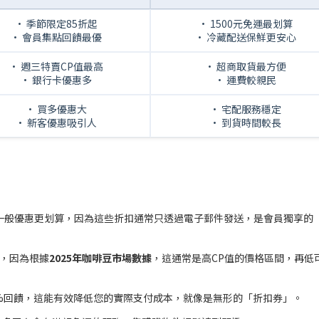
• 季節限定85折起
• 1500元免運最划算
• 會員集點回饋最優
• 冷藏配送保鮮更安心
• 週三特賣CP值最高
• 超商取貨最方便
• 銀行卡優惠多
• 運費較親民
• 買多優惠大
• 宅配服務穩定
• 新客優惠吸引人
• 到貨時間較長
經常比一般優惠更划算，因為這些折扣通常只透過電子郵件發送，是會員獨享的
手，因為根據
2025年咖啡豆市場數據
，這通常是高CP值的價格區間，再低
%回饋，這能有效降低您的實際支付成本，就像是無形的「折扣券」。