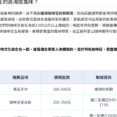
正的高海拔風味？
對是最棒的選擇！這不僅能
確保咖啡豆的新鮮度
，因為莊園通常都是現烘
與處理過程。這就像您直接走進藝術家的畫室，更能感受作品背後的故事
他們的咖啡豆是在海拔1200公尺以上種植的，喝起來特別香醇，根據
台灣
使咖啡豆生長緩慢，累積更豐富的風味物質，這正是阿里山咖啡獨特花香
咖啡文化結合在一起，還蠻適合帶家人來體驗的。至於特色咖啡店，我整
推薦品項
價格區間
聯絡資訊
單品手沖
200-500元
需預約參觀
週二至週日9:00
咖啡茶混合飲
150-350元
17:00
週一至週六10:00