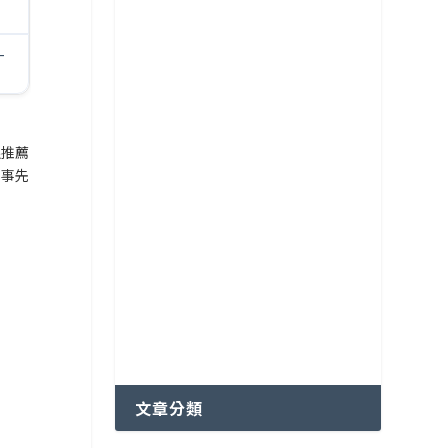
各國特色咖啡豆分級制度
越南咖啡產區
-
很推薦
，事先
文章分類