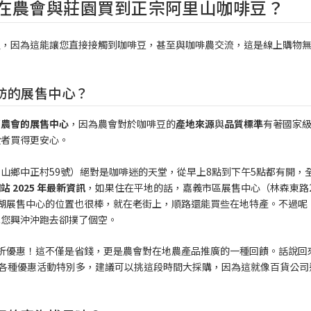
在農會與莊園買到正宗阿里山咖啡豆？
徑，因為這能讓您直接接觸到咖啡豆，甚至與咖啡農交流，這是線上購物
訪的展售中心？
薦
農會的展售中心
，因為農會對於咖啡豆的
產地來源
與
品質標準
有著國家
費者買得更安心。
山鄉中正村59號）絕對是咖啡迷的天堂，從早上8點到下午5點都有開，
 2025 年最新資訊
，如果住在平地的話，嘉義市區展售中心（林森東路2
湖展售中心的位置也很棒，就在老街上，順路還能買些在地特產。不過呢
免您興沖沖跑去卻撲了個空。
折優惠！這不僅是省錢，更是農會對在地農產品推廣的一種回饋。話說回
各種優惠活動特別多，建議可以挑這段時間大採購，因為這就像百貨公司