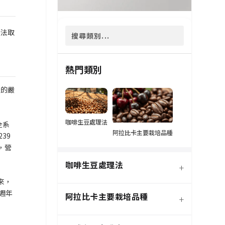
無法取
熱門類別
級的嚴
咖啡生豆處理法
全系
阿拉比卡主要栽培品種
39
，營
咖啡生豆處理法
+
來，
週年
阿拉比卡主要栽培品種
+