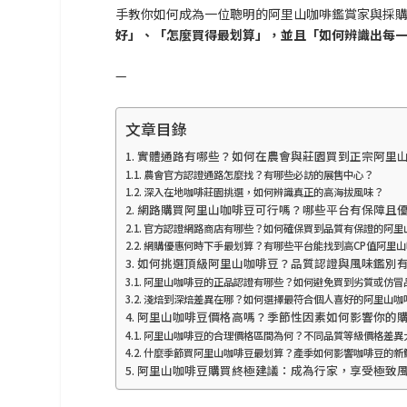
手教你如何成為一位聰明的阿里山咖啡鑑賞家與採
好」、「怎麼買得最划算」，並且「如何辨識出每
—
文章目錄
實體通路有哪些？如何在農會與莊園買到正宗阿里
農會官方認證通路怎麼找？有哪些必訪的展售中心？
深入在地咖啡莊園挑選，如何辨識真正的高海拔風味？
網路購買阿里山咖啡豆可行嗎？哪些平台有保障且
官方認證網路商店有哪些？如何確保買到品質有保證的阿里
網購優惠何時下手最划算？有哪些平台能找到高CP值阿里
如何挑選頂級阿里山咖啡豆？品質認證與風味鑑別
阿里山咖啡豆的正品認證有哪些？如何避免買到劣質或仿冒
淺焙到深焙差異在哪？如何選擇最符合個人喜好的阿里山咖
阿里山咖啡豆價格高嗎？季節性因素如何影響你的
阿里山咖啡豆的合理價格區間為何？不同品質等級價格差異
什麼季節買阿里山咖啡豆最划算？產季如何影響咖啡豆的新
阿里山咖啡豆購買終極建議：成為行家，享受極致