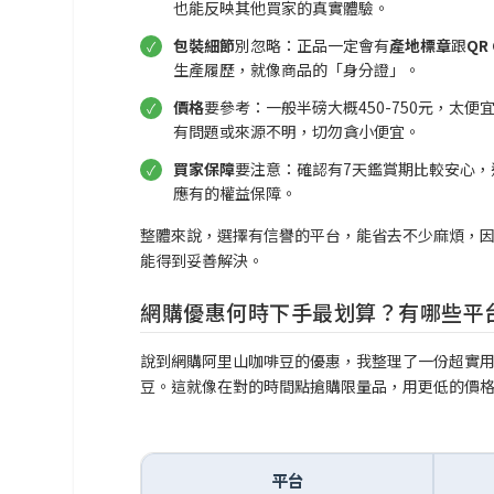
也能反映其他買家的真實體驗。
包裝細節
別忽略：正品一定會有
產地標章
跟
QR
生產履歷，就像商品的「身分證」。
價格
要參考：一般半磅大概450-750元，太
有問題或來源不明，切勿貪小便宜。
買家保障
要注意：確認有7天鑑賞期比較安心
應有的權益保障。
整體來說，選擇有信譽的平台，能省去不少麻煩，
能得到妥善解決。
網購優惠何時下手最划算？有哪些平
說到網購阿里山咖啡豆的優惠，我整理了一份超實
豆。這就像在對的時間點搶購限量品，用更低的價
平台