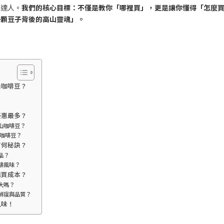
購達人。
我們的核心目標：不僅是教你「哪裡買」，更是讓你懂得「怎麼
一顆豆子背後的高山靈魂」。
山咖啡豆？
優惠最多？
山咖啡豆？
山咖啡豆？
有何秘訣？
品？
啡風味？
購買成本？
大嗎？
鮮度與品質？
風味！