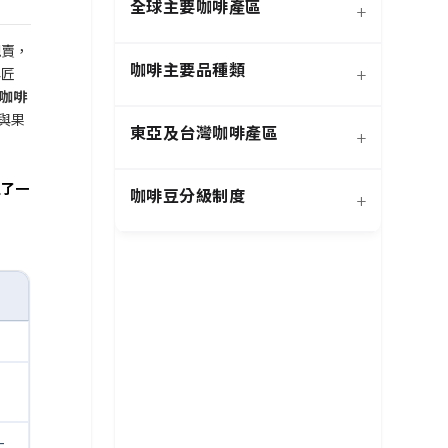
全球主要咖啡產區
+
現賣，
咖啡主要品種類
+
與匠
咖啡
日曬法咖啡豆
與果
東亞及台灣咖啡產區
+
經典阿拉比卡品種
蜜處理法咖啡豆
理了一
咖啡豆分級制度
+
非洲知名咖啡產區
特色與現代阿拉比卡品種
創新發酵處理法咖啡豆
羅布斯塔咖啡豆
中南美洲知名咖啡產區
抗病阿拉比卡混血品種
水洗法咖啡豆
特定區域特色處理法咖啡
台灣特色咖啡產區
阿拉比卡咖啡豆
亞洲其他咖啡產區
豆
-
國際通用咖啡豆分級標準
中國雲南咖啡產區
其他稀有咖啡品種類
-