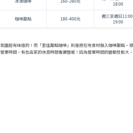
冰滴咖啡
160-280元
18:00
週三至週日11:00
咖啡甜點
180-400元
19:00
古氛圍超有味道的！而「里佳甜點咖啡」則是把在地食材融入咖啡甜點，
下營業時間，有些店家的休息時間會調整呢！因為營業時間的變動性較大