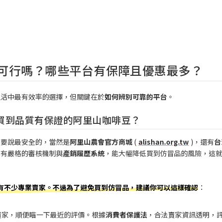
可行嗎？哪些平台有保障且優惠最多？
生活中最有效率的選擇，但關鍵在於
如何辨別可靠的平台
。
買到品質有保證的阿里山咖啡豆？
。要說最安全的，當然是
阿里山農會官方商城
(
alishan.org.tw
)，還有
台
商有嚴格的審核機制與
產銷履歷系統
，能大幅降低買到仿冒品的風險，這
也有不少專業賣家。不過為了避免買到仿冒品，建議你可以這樣確認
：
賣家，順便瞄一下最近的評價。根據
消費者保護法
，合法賣家資訊透明，