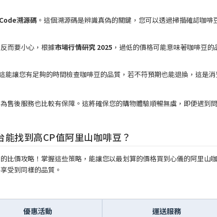
 Code溯源碼
。這個溯源碼是辨識真偽的關鍵，您可以透過掃描確認咖啡
便宜反而要小心，根據
市場行情研究 2025
，過低的價格可能意味著咖啡豆的
，這能讓您有足夠的時間檢查咖啡豆的品質，若不符預期也能退換，這是消
因為售後服務也比較有保障。這將確保您的購物體驗順暢無虞，即便遇到
台能找到高CP值阿里山咖啡豆？
用的比價攻略！掌握這些策略，能讓您以最划算的價格買到心儀的阿里山
格享受到同樣的品質。
優惠活動
運送服務