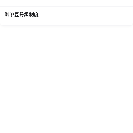
經典阿拉比卡品種
蜜處理法咖啡豆
咖啡豆分級制度
+
非洲知名咖啡產區
特色與現代阿拉比卡品種
創新發酵處理法咖啡豆
羅布斯塔咖啡豆
中南美洲知名咖啡產區
抗病阿拉比卡混血品種
水洗法咖啡豆
台灣特色咖啡產區
阿拉比卡咖啡豆
亞洲其他咖啡產區
特定區域特色處理法咖啡豆
國際通用咖啡豆分級標準
中國雲南咖啡產區
其他稀有咖啡品種類
各國特色咖啡豆分級制度
越南咖啡產區