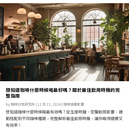
想知道咖啡什麼時候喝最好嗎？關於最佳飲用時機的完
整指南
by
咖啡日常研究所
|
12 月 15, 2024
|
咖啡健康影響
想知道咖啡什麼時候喝最有效嗎？從生理時鐘、空腹飲用影響、運
動搭配到不同咖啡種類，完整解析最佳飲用時機，讓你喝得健康又
有效率！