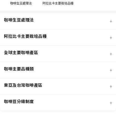
咖啡生豆處理法
阿拉比卡主要栽培品種
咖啡生豆處理法
+
阿拉比卡主要栽培品種
+
全球主要咖啡產區
+
咖啡主要品種類
+
日曬法咖啡豆
東亞及台灣咖啡產區
+
經典阿拉比卡品種
蜜處理法咖啡豆
咖啡豆分級制度
+
非洲知名咖啡產區
特色與現代阿拉比卡品種
創新發酵處理法咖啡豆