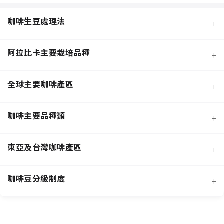
咖啡生豆處理法
+
阿拉比卡主要栽培品種
+
全球主要咖啡產區
+
咖啡主要品種類
+
日曬法咖啡豆
東亞及台灣咖啡產區
+
經典阿拉比卡品種
蜜處理法咖啡豆
咖啡豆分級制度
+
非洲知名咖啡產區
特色與現代阿拉比卡品種
創新發酵處理法咖啡豆