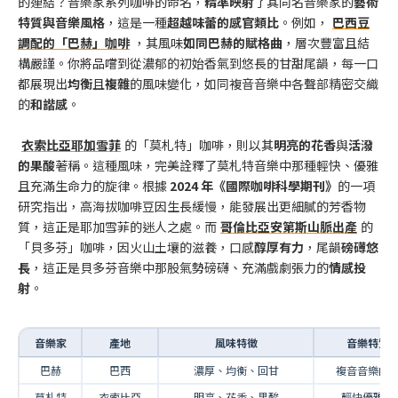
的連結？音樂家系列咖啡的命名，
精準映射
了其同名音樂家的
藝術
特質與音樂風格
，這是一種
超越味蕾的感官類比
。例如，
巴西豆
調配的「巴赫」咖啡
，其風味
如同巴赫的賦格曲
，層次豐富且結
構嚴謹。你將品嚐到從濃郁的初始香氣到悠長的甘甜尾韻，每一口
都展現出
均衡
且
複雜
的風味變化，如同複音音樂中各聲部精密交織
的
和諧感
。
衣索比亞耶加雪菲
的「莫札特」咖啡，則以其
明亮的花香
與
活潑
的果酸
著稱。這種風味，完美詮釋了莫札特音樂中那種輕快、優雅
且充滿生命力的旋律。根據
2024 年《國際咖啡科學期刊》
的一項
研究指出，高海拔咖啡豆因生長緩慢，能發展出更細膩的芳香物
質，這正是耶加雪菲的迷人之處。而
哥倫比亞安第斯山脈出產
的
「貝多芬」咖啡，因火山土壤的滋養，口感
醇厚有力
，尾韻
磅礡悠
長
，這正是貝多芬音樂中那股氣勢磅礴、充滿戲劇張力的
情感投
射
。
音樂家
產地
風味特徵
音樂特質
巴赫
巴西
濃厚、均衡、回甘
複音音樂的
莫札特
衣索比亞
明亮、花香、果酸
輕快優雅的