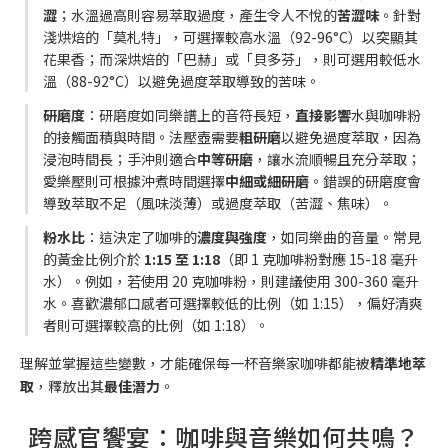
澀
；水溫過高則容易萃取過度，產生令人不悅的
苦澀味
。針對
淺烘焙的「莫札特」，可選擇較高水溫（92-96°C）以突顯其
花果香；而深烘焙的「巴赫」或「貝多芬」，則可選用較低水
溫（88-92°C）以避免過度萃取導致的苦味。
研磨度
：研磨度如同樂譜上的音符長短，
直接影響
水與咖啡粉
的接觸面積與時間。法壓壺需要
粗研磨
以避免過度萃取，因為
浸泡時間長；手沖則適合
中等研磨
，讓水流順暢且充分萃取；
愛樂壓則可根據沖煮時間選擇
中細或細研磨
。錯誤的研磨度會
導致萃取不足（風味淡薄）或過度萃取（苦澀、焦味）。
粉水比
：這決定了咖啡的
濃度與強度
，如同樂曲的音量。常見
的黃金比例介於
1:15 至 1:18
（即 1 克咖啡粉對應 15-18 毫升
水）。例如，若使用 20 克咖啡粉，則建議使用 300-360 毫升
水。喜歡濃郁口感者可選擇較低的比例（如 1:15），偏好清爽
者則可選擇較高的比例（如 1:18）。
理解並掌握這些變數，才能確保每一杯音樂家咖啡都能被
精準地萃
取
，釋放出其
最佳潛力
。
跨感官饗宴：咖啡與音樂如何共鳴？