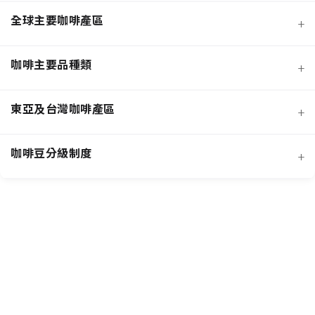
全球主要咖啡產區
+
咖啡主要品種類
+
日曬法咖啡豆
東亞及台灣咖啡產區
+
經典阿拉比卡品種
蜜處理法咖啡豆
咖啡豆分級制度
+
非洲知名咖啡產區
特色與現代阿拉比卡品種
創新發酵處理法咖啡豆
羅布斯塔咖啡豆
中南美洲知名咖啡產區
抗病阿拉比卡混血品種
水洗法咖啡豆
台灣特色咖啡產區
阿拉比卡咖啡豆
亞洲其他咖啡產區
特定區域特色處理法咖啡豆
國際通用咖啡豆分級標準
中國雲南咖啡產區
其他稀有咖啡品種類