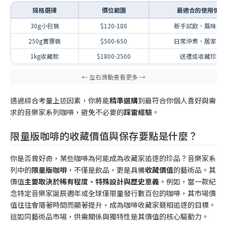
規格選擇
價位範圍
最適合的使用情境
30g小包裝
$120-180
新手試飲、風味探
250g實惠裝
$500-650
日常沖煮、居家必
1kg收藏款
$1800-2500
送禮或收藏珍藏
透過綜合考量上述因素，你將能
精準選購
到最符合你個人喜好與需
求的音樂家系列咖啡，避免不必要的
踩雷經驗
。
限量版咖啡的收藏價值與保存要點是什麼？
你是否曾好奇，某些咖啡為何能成為收藏家追逐的珍品？音樂家系
列中的
限量版咖啡
，不僅是飲品，更是具備
收藏價值
的藝術品。其
價值
主要取決於稀有程度、特殊設計與歷史意義
。例如，當一款紀
念特定音樂家誕辰週年或全球僅限量發行數百包的咖啡，其市場價
值往往會隨著時間而顯著提升，成為咖啡收藏家競相追逐的目標。
這如同藝術品市場，供需關係與獨特性是其價值的核心驅動力。