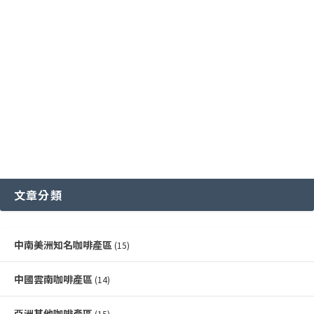
各國特色咖啡豆分級制度
越南咖啡產區
文章分類
中南美洲知名咖啡產區
(15)
中國雲南咖啡產區
(14)
亞洲其他咖啡產區
(15)