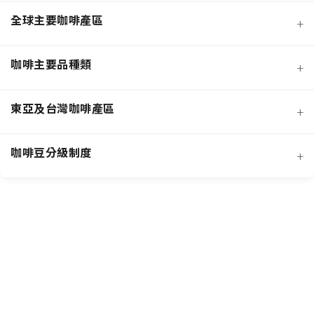
全球主要咖啡產區
+
咖啡主要品種類
+
日曬法咖啡豆
東亞及台灣咖啡產區
+
經典阿拉比卡品種
蜜處理法咖啡豆
咖啡豆分級制度
+
非洲知名咖啡產區
特色與現代阿拉比卡品種
創新發酵處理法咖啡豆
羅布斯塔咖啡豆
中南美洲知名咖啡產區
抗病阿拉比卡混血品種
水洗法咖啡豆
台灣特色咖啡產區
阿拉比卡咖啡豆
亞洲其他咖啡產區
特定區域特色處理法咖啡豆
國際通用咖啡豆分級標準
中國雲南咖啡產區
其他稀有咖啡品種類