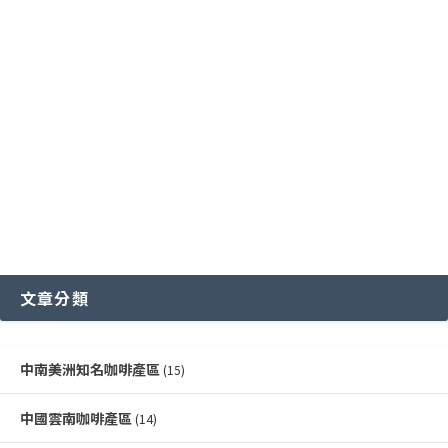
國際通用咖啡豆分級標準
中國雲南咖啡產區
其他稀有咖啡品種類
各國特色咖啡豆分級制度
越南咖啡產區
文章分類
中南美洲知名咖啡產區
(15)
中國雲南咖啡產區
(14)