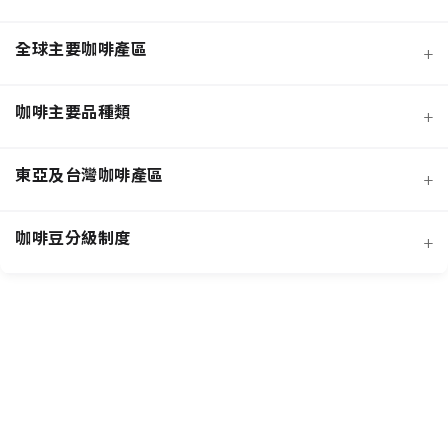
全球主要咖啡產區
+
咖啡主要品種類
+
日曬法咖啡豆
東亞及台灣咖啡產區
+
經典阿拉比卡品種
蜜處理法咖啡豆
咖啡豆分級制度
+
非洲知名咖啡產區
特色與現代阿拉比卡品種
創新發酵處理法咖啡豆
羅布斯塔咖啡豆
中南美洲知名咖啡產區
抗病阿拉比卡混血品種
水洗法咖啡豆
台灣特色咖啡產區
阿拉比卡咖啡豆
亞洲其他咖啡產區
特定區域特色處理法咖啡豆