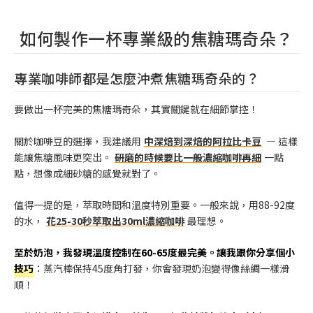
如何製作一杯專業級的焦糖瑪奇朵？
專業咖啡師都是怎麼沖煮焦糖瑪奇朵的？
要做出一杯完美的焦糖瑪奇朵，其實關鍵就在細節掌控！
關於咖啡豆的選擇，我建議用
中深焙到深焙的阿拉比卡豆
— 這樣
能讓焦糖風味更突出。
研磨的時候要比一般濃縮咖啡再細
一點
點，想像成細砂糖的感覺就對了。
值得一提的是，萃取時間和溫度特別重要。一般來說，用88-92度
的水，
花25-30秒萃取出30ml濃縮咖啡
最理想。
至於奶泡，我發現溫度控制在60-65度最完美。讓我跟你分享個小
技巧
：蒸汽棒保持45度角打發，你會發現奶泡變得像絲綢一樣滑
順！