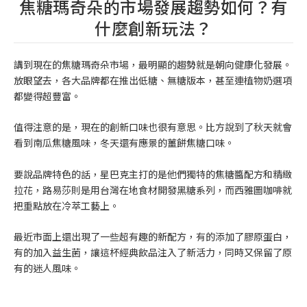
焦糖瑪奇朵的市場發展趨勢如何？有
什麼創新玩法？
講到現在的焦糖瑪奇朵市場，最明顯的趨勢就是朝向健康化發展。
放眼望去，各大品牌都在推出低糖、無糖版本，甚至連植物奶選項
都變得超豐富。
值得注意的是，現在的創新口味也很有意思。比方說到了秋天就會
看到南瓜焦糖風味，冬天還有應景的薑餅焦糖口味。
要說品牌特色的話，星巴克主打的是他們獨特的焦糖醬配方和精緻
拉花，路易莎則是用台灣在地食材開發黑糖系列，而西雅圖咖啡就
把重點放在冷萃工藝上。
最近市面上還出現了一些超有趣的新配方，有的添加了膠原蛋白，
有的加入益生菌，讓這杯經典飲品注入了新活力，同時又保留了原
有的迷人風味。