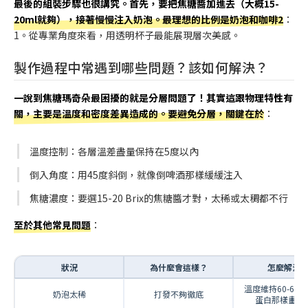
最後的組裝步驟也很講究。首先，要把焦糖醬加進去（大概15-
20ml就夠），接著慢慢注入奶泡。最理想的比例是奶泡和咖啡2
：
1。從專業角度來看，用透明杯子最能展現層次美感。
製作過程中常遇到哪些問題？該如何解決？
一說到焦糖瑪奇朵最困擾的就是分層問題了！其實這跟物理特性有
關，主要是溫度和密度差異造成的。要避免分層，關鍵在於
：
溫度控制：各層溫差盡量保持在5度以內
倒入角度：用45度斜倒，就像倒啤酒那樣緩緩注入
焦糖濃度：要選15-20 Brix的焦糖醬才對，太稀或太稠都不行
至於其他常見問題
：
狀況
為什麼會這樣？
怎麼解決
溫度維持60-65
奶泡太稀
打發不夠徹底
蛋白那樣畫圓