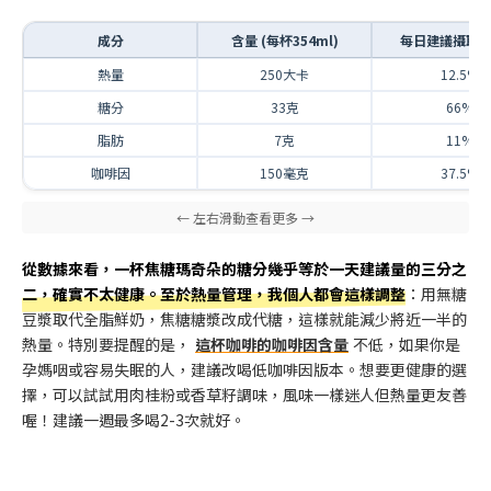
成分
含量 (每杯354ml)
每日建議攝取
熱量
250大卡
12.5%
糖分
33克
66%
脂肪
7克
11%
咖啡因
150毫克
37.5%
從數據來看，一杯焦糖瑪奇朵的糖分幾乎等於一天建議量的三分之
二，確實不太健康。至於熱量管理，我個人都會這樣調整
：用無糖
豆漿取代全脂鮮奶，焦糖糖漿改成代糖，這樣就能減少將近一半的
熱量。特別要提醒的是，
這杯咖啡的咖啡因含量
不低，如果你是
孕媽咽或容易失眠的人，建議改喝低咖啡因版本。想要更健康的選
擇，可以試試用肉桂粉或香草籽調味，風味一樣迷人但熱量更友善
喔！建議一週最多喝2-3次就好。