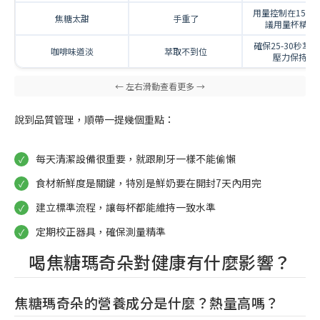
用量控制在15-20
焦糖太甜
手重了
議用量杯精確
確保25-30秒萃
咖啡味道淡
萃取不到位
壓力保持9ba
說到品質管理，順帶一提幾個重點：
每天清潔設備很重要，就跟刷牙一樣不能偷懶
食材新鮮度是關鍵，特別是鮮奶要在開封7天內用完
建立標準流程，讓每杯都能維持一致水準
定期校正器具，確保測量精準
喝焦糖瑪奇朵對健康有什麼影響？
焦糖瑪奇朵的營養成分是什麼？熱量高嗎？