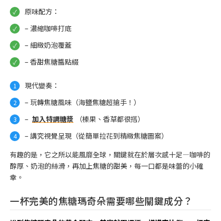
原味配方：
– 濃縮咖啡打底
– 細緻奶泡覆蓋
– 香甜焦糖醬點綴
現代變奏：
– 玩轉焦糖風味（海鹽焦糖超搶手！）
–
加入特調糖漿
（榛果、香草都很搭）
– 講究視覺呈現（從簡單拉花到精緻焦糖圖案）
有趣的是，它之所以能風靡全球，關鍵就在於層次感十足—咖啡的
醇厚、奶泡的絲滑，再加上焦糖的甜美，每一口都是味蕾的小確
幸。
一杯完美的焦糖瑪奇朵需要哪些關鍵成分？