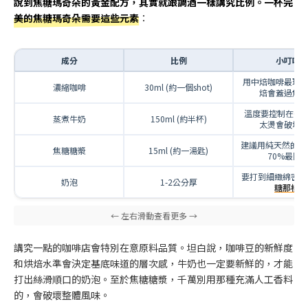
說到焦糖瑪奇朵的黃金配方，其實就跟調酒一樣講究比例。一杯完
美的焦糖瑪奇朵需要這些元素
：
成分
比例
小叮嚀
用中焙咖啡最理
濃縮咖啡
30ml (約一個shot)
焙會蓋過焦
溫度要控制在65-
蒸煮牛奶
150ml (約半杯)
太燙會破壞
建議用純天然的，糖
焦糖糖漿
15ml (約一湯匙)
70%最剛
要打到細緻綿密，
奶泡
1-2公分厚
糖那樣
講究一點的咖啡店會特別在意原料品質。坦白說，咖啡豆的新鮮度
和烘焙水準會決定基底味道的層次感，牛奶也一定要新鮮的，才能
打出絲滑順口的奶泡。至於焦糖糖漿，千萬別用那種充滿人工香料
的，會破壞整體風味。