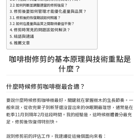
如何判斷並調整適當的修剪強度？
修剪後要如何管理才能優化產量與品質？
修剪後的恢復期該如何照護？
如何在產量與品質之間取得最佳平衡？
修剪時常見的問題該如何解決？
結語與建議
推薦文章
咖啡樹修剪的基本原理與技術重點是
什麼？
什麼時候修剪咖啡樹最合適？
要說什麼時候修剪咖啡樹最好，關鍵就在掌握樹木的生長節奏。一
般來說，從收完果子到新芽還沒冒出來的休眠期最理想，通常是在
乾季11月到隔年2月這段時間。我的經驗是，這時候樹體養分最充
足，修剪後恢復得特別快。
說到修剪前的評估工作，我建議從這幾個面向來看：