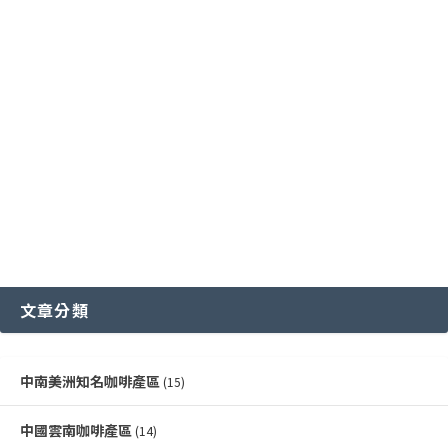
國際通用咖啡豆分級標準
中國雲南咖啡產區
其他稀有咖啡品種類
各國特色咖啡豆分級制度
越南咖啡產區
文章分類
中南美洲知名咖啡產區
(15)
中國雲南咖啡產區
(14)