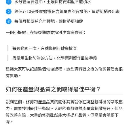
水分管理要適中，土壤保持微濕但不能積水
等個7-10天後開始補充含氮量高的有機肥，幫助新梢長出來
每個月都要補充些鉀肥，讓樹勢更強健
一個小提醒，在恢復期間要特別注意病蟲害：
每週巡園一次，有點像例行健康檢查
盡量用生物防治的方法，化學藥劑留作最後手段
建議大家可以記錄整個恢復過程，這些資料對之後的修剪管理會很
有幫助。
如何在產量與品質之間取得最佳平衡？
說到這個，修剪跟產量品質的關係其實就像在調整咖啡機的萃取壓
力，需要找到最佳平衡點。太輕的修剪雖然產量會稍微提升，但品
質改善有限；太重的修剪雖然能大幅提升品質，但產量會明顯下
降。