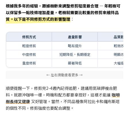
根據我多年的經驗，跟據樹齡來調整修剪程度最合理 — 年輕樹可
以保留多一點枝條增加產量，老樹就需要比較重的修剪來維持品
質。以下是不同修剪方式的影響整理
：
修剪方式
產量影響
品質影響
輕度修剪
略有提升
輕微改善
中度修剪
短期降低，長期穩定
明顯改善
重度修剪
顯著降低
大幅提升
順便提醒一下，修剪完2-4週內記得追肥，建議用氮磷鉀複合肥
料。就跟沖咖啡一樣，時機和配方都要拿捏好，這樣才能讓
咖啡
樹長得又健康
又好管理。當然，不同品種像阿拉比卡和羅布斯塔
的個性不同，修剪強度也要配合調整。