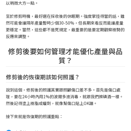
以稍微大方一點。
至於修剪時機，最好選在採收後的休眠期。強度掌控得當的話，雖
然可能會讓隔年產量暫時少個30-50%，但長期來看反而能讓產量
更穩定。當然，這些都不是死規定，最重要的是要定期觀察樹勢的
反應來調整。
修剪後要如何管理才能優化產量與品
質？
修剪後的恢復期該如何照護？
說到這個，修剪後的照護其實跟照顧傷口差不多。首先是傷口處
理，要在24小時內用1%的波爾多液消毒，就跟我們擦碘酒一樣。
然後記得塗上樹脂或蠟劑，就像幫傷口貼上OK蹦。
接下來就是恢復期的照護重點：