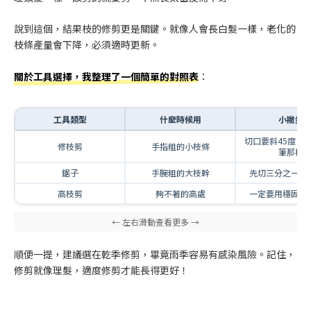
說到這個，結果枝的修剪更是關鍵。就像人會長白髮一樣，老化的
枝條產量會下降，必須適時更新。
關於工具選擇，我整理了一個簡單的對照表
：
工具類型
什麼時候用
小撇步
切口要斜45度，
修枝剪
手指粗的小枝條
筆那樣
鋸子
手腕粗的大枝幹
先切三分之一防
高枝剪
夠不著的高處
一定要用穩固的
順便一提，建議選在乾季修剪，畢竟雨季容易有感染風險。記住，
修剪就像理髮，適度修剪才能長得更好！