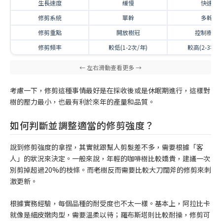
生長速度
緩慢
快速
修剪系統
單幹
多幹
修剪重點
開放樹冠
控制樹高
修剪頻率
較低(1-2次/年)
較高(2-3次/
考慮一下，修剪這種事情最好是在採收後或是休眠期進行，這樣對
樹的壓力最小，也最有利於來年的產量和品質。
如何判斷並調整適當的修剪強度？
說到修剪強度的拿捏，其實就跟幫人剪髮差不多，需要根據「客
人」的狀況來決定。一般來說，年輕的咖啡樹比較嬌貴，建議一次
別剪掉超過20%的枝條。而老樹反而需要比較大刀闊斧的修剪來刺
激更新。
根據實務經驗，每個品種的耐受度也不太一樣。基本上，阿拉比卡
就像是細皮嫩肉型，需要溫柔以待；羅布斯塔則比較耐操，修剪可