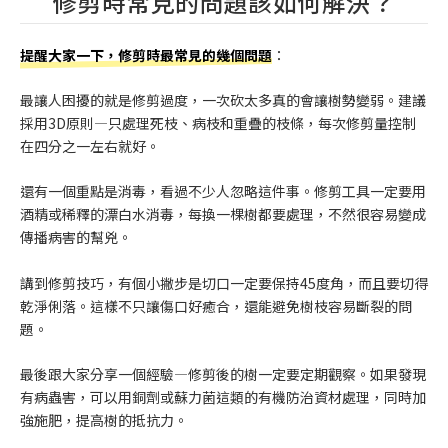
修剪時常見的問題該如何解決？
提醒大家一下，修剪時最常見的幾個問題
：
最讓人困擾的就是修剪過度，一次砍太多真的會讓樹勢變弱。建議
採用3D原則—只處理死枝、病枝和重疊的枝條，每次修剪量控制
在四分之一左右就好。
還有一個重點是消毒，看過不少人忽略這件事。修剪工具一定要用
酒精或稀釋的漂白水消毒，每換一棵樹都要處理，不然很容易變成
傳播病害的幫兇。
講到修剪技巧，有個小撇步是切口一定要保持45度角，而且要切得
乾淨俐落。這樣不只讓傷口好癒合，還能避免樹枝容易斷裂的問
題。
最後跟大家分享一個經驗—修剪後的樹一定要定期觀察。如果發現
有病蟲害，可以用銅劑或蘇力菌這類的有機防治資材處理，同時加
強施肥，提高樹的抵抗力。