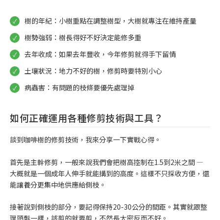
樹的年紀：小樹重點在調整樹型，大樹就專注在維持產量
樹勢強弱：樹長得好不好決定能修多重
去年收成：如果去年豐收，今年修剪就得手下留情
土壤狀況：地力不好的樹，修剪時要特別小心
病蟲害：有問題的枝條要優先處理掉
如何正確運用各種修剪技術與工具？
談到咖啡樹的修剪技術，我來分享一下實戰心得。
首先是主幹修剪，一般來說我們會把樹高控制在1.5到2米之間 —
大概就是一個成年人伸手就能搆到的高度。這樣不只採收方便，還
能讓養分更集中地供應給側枝。
接著說到側枝的部分，要記得保持20-30公分的間距。其實就跟整
理頭髮一樣，該剪的就要剪，不然長太密反而不好。