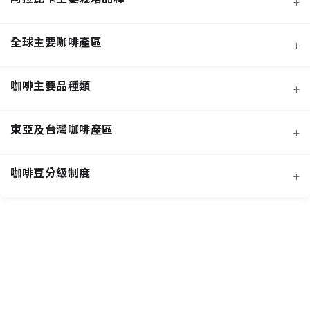
+
全球主要咖啡產區
+
咖啡主要品種類
+
日曬法咖啡豆
東亞及台灣咖啡產區
+
經典阿拉比卡品種
蜜處理法咖啡豆
咖啡豆分級制度
+
非洲知名咖啡產區
特色與現代阿拉比卡品種
創新發酵處理法咖啡豆
羅布斯塔咖啡豆
中南美洲知名咖啡產區
抗病阿拉比卡混血品種
水洗法咖啡豆
台灣特色咖啡產區
阿拉比卡咖啡豆
亞洲其他咖啡產區
特定區域特色處理法咖啡豆