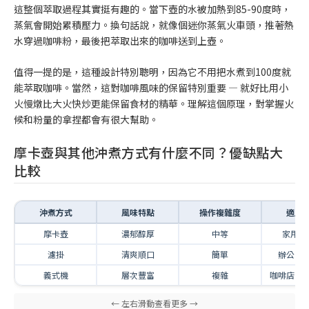
這整個萃取過程其實挺有趣的。當下壺的水被加熱到85-90度時，
蒸氣會開始累積壓力。換句話說，就像個迷你蒸氣火車頭，推著熱
水穿過咖啡粉，最後把萃取出來的咖啡送到上壺。
值得一提的是，這種設計特別聰明，因為它不用把水煮到100度就
能萃取咖啡。當然，這對咖啡風味的保留特別重要 — 就好比用小
火慢燉比大火快炒更能保留食材的精華。理解這個原理，對掌握火
候和粉量的拿捏都會有很大幫助。
摩卡壺與其他沖煮方式有什麼不同？優缺點大
比較
沖煮方式
風味特點
操作複雜度
適用
摩卡壺
濃郁醇厚
中等
家用、
濾掛
清爽順口
簡單
辦公室
義式機
層次豐富
複雜
咖啡店、