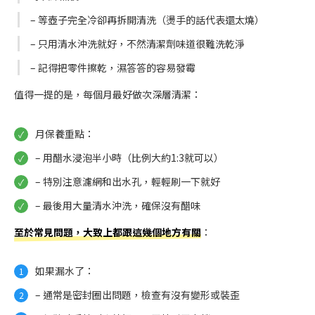
– 等壺子完全冷卻再拆開清洗（燙手的話代表還太燒）
– 只用清水沖洗就好，不然清潔劑味道很難洗乾淨
– 記得把零件擦乾，濕答答的容易發霉
值得一提的是，每個月最好做次深層清潔：
月保養重點：
– 用醋水浸泡半小時（比例大約1:3就可以）
– 特別注意濾網和出水孔，輕輕刷一下就好
– 最後用大量清水沖洗，確保沒有醋味
至於常見問題，大致上都跟這幾個地方有關
：
如果漏水了：
– 通常是密封圈出問題，檢查有沒有變形或裝歪