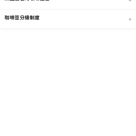
經典阿拉比卡品種
蜜處理法咖啡豆
咖啡豆分級制度
+
非洲知名咖啡產區
特色與現代阿拉比卡品種
創新發酵處理法咖啡豆
羅布斯塔咖啡豆
中南美洲知名咖啡產區
抗病阿拉比卡混血品種
水洗法咖啡豆
台灣特色咖啡產區
阿拉比卡咖啡豆
亞洲其他咖啡產區
特定區域特色處理法咖啡豆
國際通用咖啡豆分級標準
中國雲南咖啡產區
其他稀有咖啡品種類
各國特色咖啡豆分級制度
越南咖啡產區