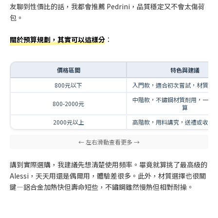
友聊到性價比的話，我都會推薦 Pedrini，品質穩定又不會太傷荷
包。
關於預算規劃，其實可以這樣分
：
價格區間
特色與建議
800元以下
入門款，適合初次嘗試，材質多
中階款，不鏽鋼材質耐用，一般
800-2000元
算
2000元以上
高階款，用料講究，送禮或收藏
講到實際選購，我建議先想清楚使用頻率。畢竟就算挑了最高級的
Alessi，天天用還是偶爾用，體驗差很多。此外，材質選擇也很關
鍵—鋁合金加熱快但壽命短些，不鏽鋼雖然慢熱但相對耐操。