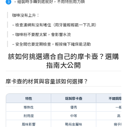
– 組裝時手轉到底就好，不用特別用力鎖
咖啡沒有上升：
– 檢查濾網有沒有堵住（用牙籤輕輕戳一下孔洞）
– 咖啡粉不要壓太緊，會影響水流
– 安全閥也要定期檢查，輕按幾下確保能活動
該如何挑選適合自己的摩卡壺？選購
指南大公開
摩卡壺的材質與容量該如何選擇？
特性
鋁製摩卡壺
不鏽鋼摩卡
導熱性
優秀
一般
耐用度
中等
高
風味影響
略有金屬味
幾乎無