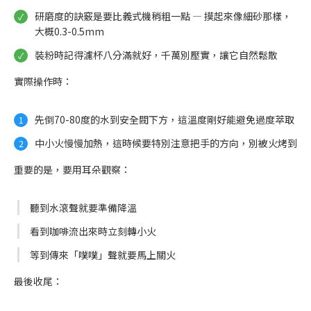
研磨度的訣竅是要比義式機稍粗一點 — 摸起來像細砂那樣，
大概0.3-0.5mm
裝粉時記得濾杯八分滿就好，千萬別壓實，讓它自然鬆散
實際操作時：
先倒70-80度的水到安全閥下方，這溫度剛好能避免過度萃取
中小火慢慢加熱，這時候要特別注意把手的方向，別被火烤到
重要的是，要用耳朵觀察：
聽到水滾聲就要準備降溫
看到咖啡流出來時立刻轉小火
等到傳來「噗噗」聲就要馬上關火
最後收尾：