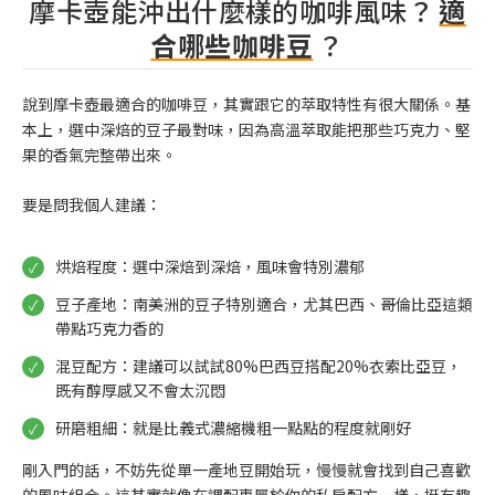
摩卡壺能沖出什麼樣的咖啡風味？
適
合哪些咖啡豆
？
說到摩卡壺最適合的咖啡豆，其實跟它的萃取特性有很大關係。基
本上，選中深焙的豆子最對味，因為高溫萃取能把那些巧克力、堅
果的香氣完整帶出來。
要是問我個人建議：
烘焙程度：選中深焙到深焙，風味會特別濃郁
豆子產地：南美洲的豆子特別適合，尤其巴西、哥倫比亞這類
帶點巧克力香的
混豆配方：建議可以試試80%巴西豆搭配20%衣索比亞豆，
既有醇厚感又不會太沉悶
研磨粗細：就是比義式濃縮機粗一點點的程度就剛好
剛入門的話，不妨先從單一產地豆開始玩，慢慢就會找到自己喜歡
的風味組合。這其實就像在調配專屬於你的私房配方一樣，挺有趣