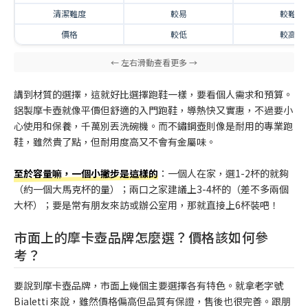
清潔難度
較易
較難
價格
較低
較高
講到材質的選擇，這就好比選擇跑鞋一樣，要看個人需求和預算。
鋁製摩卡壺就像平價但舒適的入門跑鞋，導熱快又實惠，不過要小
心使用和保養，千萬別丟洗碗機。而不鏽鋼壺則像是耐用的專業跑
鞋，雖然貴了點，但耐用度高又不會有金屬味。
至於容量嘛，一個小撇步是這樣的
：一個人在家，選1-2杯的就夠
（約一個大馬克杯的量）；兩口之家建議上3-4杯的（差不多兩個
大杯）；要是常有朋友來訪或辦公室用，那就直接上6杯裝吧！
市面上的摩卡壺品牌怎麼選？價格該如何參
考？
要說到摩卡壺品牌，市面上幾個主要選擇各有特色。就拿老字號
Bialetti 來說，雖然價格偏高但品質有保證，售後也很完善。跟朋