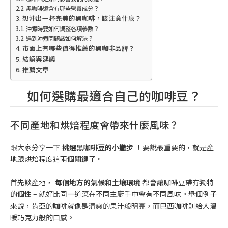
黑咖啡還含有哪些營養成分？
想沖出一杯完美的黑咖啡，該注意什麼？
沖煮時要如何調整各項參數？
遇到沖煮問題該如何解決？
市面上有哪些值得推薦的黑咖啡品牌？
結語與建議
推薦文章
如何選購最適合自己的咖啡豆？
不同產地和烘焙程度會帶來什麼風味？
跟大家分享一下
挑選黑咖啡豆的小撇步
！要說最重要的，就是產
地跟烘焙程度這兩個關鍵了。
首先談產地，
每個地方的氣候和土壤環境
都會讓咖啡豆帶有獨特
的個性 – 就好比同一道菜在不同主廚手中會有不同風味。舉個例子
來說，肯亞的咖啡就像是清爽的果汁般明亮，而巴西咖啡則給人溫
暖巧克力般的口感。