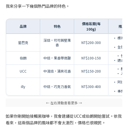
我來分享一下幾個熱門品牌的特色。
價格區間(每
品牌
特色
推薦
100g)
• 標準
深焙，可可與堅果
星巴克
NT$200-300
質
香
• 全球
• 性
伯朗
中焙，果香帶微甜
NT$100-150
• 適合
• 酸
UCC
中淺焙，清爽花香
NT$150-200
• 入
• 阿拉
illy
中焙，巧克力香氣
NT$300-400
豆
• 專業
如果你剛開始接觸黑咖啡，我會建議從UCC或伯朗開始嘗試。依我
看來，這兩個品牌的風味都不會太激烈，價格也很親民。