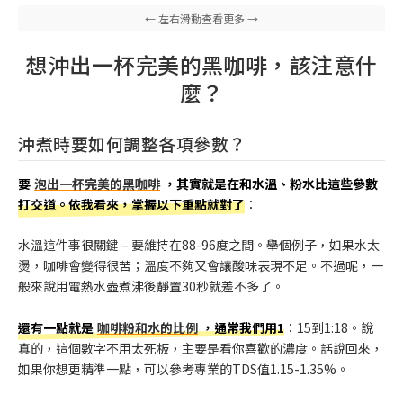
想沖出一杯完美的黑咖啡，該注意什
麼？
沖煮時要如何調整各項參數？
要
泡出一杯完美的黑咖啡
，其實就是在和水溫、粉水比這些參數
打交道。依我看來，掌握以下重點就對了
：
水溫這件事很關鍵 – 要維持在88-96度之間。舉個例子，如果水太
燙，咖啡會變得很苦；溫度不夠又會讓酸味表現不足。不過呢，一
般來說用電熱水壺煮沸後靜置30秒就差不多了。
還有一點就是
咖啡粉和水的比例
，通常我們用1
：15到1:18。說
真的，這個數字不用太死板，主要是看你喜歡的濃度。話說回來，
如果你想更精準一點，可以參考專業的TDS值1.15-1.35%。