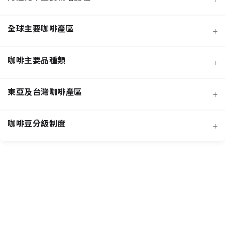
全球主要咖啡產區
+
咖啡主要品種類
+
日曬法咖啡豆
東亞及台灣咖啡產區
+
經典阿拉比卡品種
蜜處理法咖啡豆
咖啡豆分級制度
+
非洲知名咖啡產區
特色與現代阿拉比卡品種
創新發酵處理法咖啡豆
羅布斯塔咖啡豆
中南美洲知名咖啡產區
抗病阿拉比卡混血品種
水洗法咖啡豆
台灣特色咖啡產區
阿拉比卡咖啡豆
亞洲其他咖啡產區
特定區域特色處理法咖啡豆