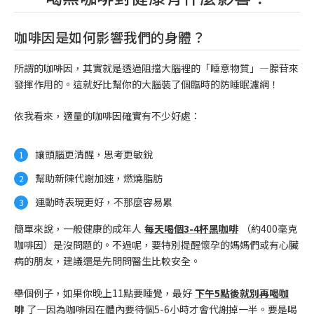
咖啡因是如何影響我們的身體？
所謂的咖啡因，其實就是透過阻擋大腦裡的「睡意物質」—腺苷來
發揮作用的。這就好比幫你的大腦裝了個臨時的防睡眠濾網！
依我看來，適量的咖啡因確實有不少好處：
讓頭腦更清醒，思考更敏銳
幫助新陳代謝加速，燃燒脂肪
運動時表現更好，不那麼容易累
簡單來說，一般健康的成年人
每天喝個3-4杯黑咖啡
（約400毫克
咖啡因）是沒問題的。不過呢，要特別提醒懷孕的媽媽們或有心臟
病的朋友，建議還是先問問醫生比較安全。
舉個例子，如果你晚上11點要睡覺，最好
下午5點後就別再喝咖
啡
了—因為咖啡因在體內要待個5-6小時才會代謝掉一半。要是喝