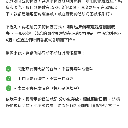
說到咖啡豆的保存，其實跟保存紅酒有點像 – 最怕的就是溫度、濕
度和陽光。最理想是放在15-20度的環境，濕度要控制在60%以
下。我都建議用密封罐存放，放在廚房的陰涼角落就很剛好。
不過呢，再怎麼完美的保存方式，
咖啡豆新鮮度還是會慢慢流
失
。一般來說，淺焙的咖啡豆建議在1-3週內喝完，中深焙則是2-
4週，超過這個時間香氣就會明顯下降。
整體來說，判斷咖啡豆新不新鮮其實很簡單：
– 聞起來要有明顯的香氣，不會有霉味或怪味
– 手捏時要有彈性，不會一捏就碎
– 表面不會過度油亮（特別是深焙豆）
依我看來，最實用的做法就是
分小包存放，標註開封日期
，這樣
既能確保品質，也不會浪費。每次買個2-4週的用量就很恰當了。