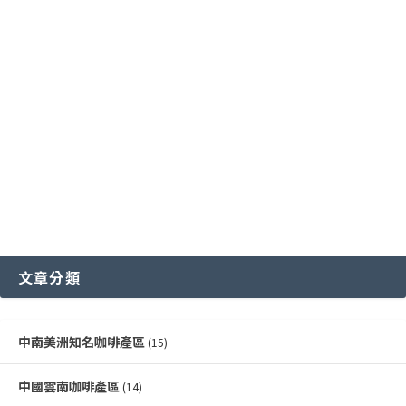
國際通用咖啡豆分級標準
中國雲南咖啡產區
其他稀有咖啡品種類
各國特色咖啡豆分級制度
越南咖啡產區
文章分類
中南美洲知名咖啡產區
(15)
中國雲南咖啡產區
(14)