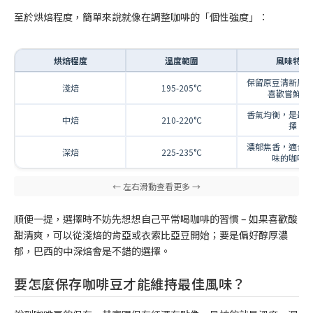
至於烘焙程度，簡單來說就像在調整咖啡的「個性強度」：
烘焙程度
溫度範圍
風味特徵
保留原豆清新風
淺焙
195-205°C
喜歡嘗鮮的
香氣均衡，是最
中焙
210-220°C
擇
濃郁焦香，適合
深焙
225-235°C
味的咖啡
順便一提，選擇時不妨先想想自己平常喝咖啡的習慣 – 如果喜歡酸
甜清爽，可以從淺焙的肯亞或衣索比亞豆開始；要是偏好醇厚濃
郁，巴西的中深焙會是不錯的選擇。
要怎麼保存咖啡豆才能維持最佳風味？