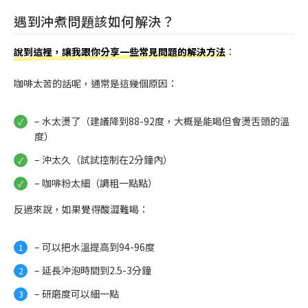
遇到沖煮問題該如何解決？
說到這裡，讓我跟你分享一些常見問題的解決方法
：
咖啡太苦的話呢，通常是這幾個原因：
– 水太燙了（建議降到88-92度，大概是能喝但會燙舌頭的溫
度）
– 沖太久（試試控制在2分鐘內）
– 咖啡粉太細（調粗一點點）
反過來說，如果覺得酸澀難喝：
– 可以把水溫提高到94-96度
– 延長沖泡時間到2.5-3分鐘
– 研磨度可以細一點