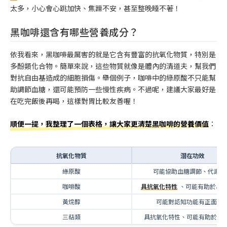
太多，小心會心跳加快、焦躁不安，甚至整晚睡不著！
黑咖啡還含有哪些營養成分？
依我看來，黑咖啡最厲害的就是它含有豐富的抗氧化物質，特別是
多酚類化合物。簡單來說，這些物質就像是體內的清道夫，幫我們
對抗自由基造成的細胞損傷。舉個例子，咖啡中的綠原酸不只能幫
助調節血糖，還可能預防一些慢性疾病。不過呢，建議大家最好是
在吃完飯後再喝，這樣對胃比較友善喔！
順便一提，我整理了一個表格，讓大家更清楚黑咖啡的營養價值
：
抗氧化物質
潛在功效
綠原酸
可能協助血糖調節、代謝功
咖啡酸
具抗氧化特性
、可能有助於心
黃烷醇
可能對認知功能有正面影
三萜類
具抗氧化特性、可能有助於免