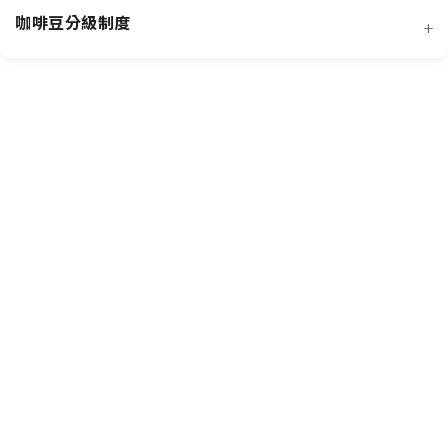
咖啡豆分級制度
+
非洲知名咖啡產區
特色與現代阿拉比卡品種
創新發酵處理法咖啡豆
羅布斯塔咖啡豆
中南美洲知名咖啡產區
抗病阿拉比卡混血品種
水洗法咖啡豆
台灣特色咖啡產區
阿拉比卡咖啡豆
亞洲其他咖啡產區
特定區域特色處理法咖啡豆
國際通用咖啡豆分級標準
中國雲南咖啡產區
其他稀有咖啡品種類
各國特色咖啡豆分級制度
越南咖啡產區