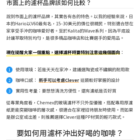
市面上的濾杯品牌該如何比較？
說到市面上的濾杯品牌，其實各有各的特色。以我的經驗來說，日
本的Hario以V60最有名，15-30美元的價位很親民，特別適合想在
家享受手沖的咖啡愛好者。至於Kalita的Wave系列，因為平底設
計讓萃取特別均勻，是很多精品咖啡店和比賽選手的愛用品。
現在提醒大家一個重點，選擇濾杯時要特別注意這幾個面向
：
使用環境：若是天天在家沖，建議選陶瓷或不鏽鋼的耐用款
咖啡口感：
新手可以考慮Clever
這類較好掌握的設計
實用性考量：要想想清洗方便性，還有濾紙是否好買
從專業角度看，Chemex的玻璃濾杯不只外型優雅，搭配專用厚濾
紙更能突顯咖啡的層次感，很適合在家裡招待朋友時使用。而如果
是辦公室或出差，則推薦選擇Clever這種PP材質的輕巧款式。
要如何用濾杯沖出好喝的咖啡？