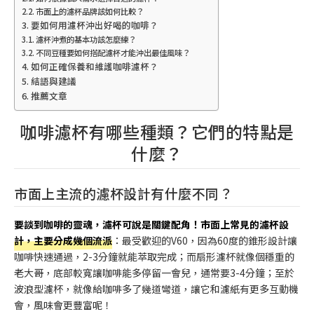
市面上的濾杯品牌該如何比較？
要如何用濾杯沖出好喝的咖啡？
濾杯沖煮的基本功該怎麼練？
不同豆種要如何搭配濾杯才能沖出最佳風味？
如何正確保養和維護咖啡濾杯？
結語與建議
推薦文章
咖啡濾杯有哪些種類？它們的特點是
什麼？
市面上主流的濾杯設計有什麼不同？
要談到咖啡的靈魂，濾杯可說是關鍵配角！市面上常見的濾杯設
計，主要分成幾個流派
：最受歡迎的V60，因為60度的錐形設計讓
咖啡快速通過，2-3分鐘就能萃取完成；而扇形濾杯就像個穩重的
老大哥，底部較寬讓咖啡能多停留一會兒，通常要3-4分鐘；至於
波浪型濾杯，就像給咖啡多了幾道彎道，讓它和濾紙有更多互動機
會，風味會更豐富呢！