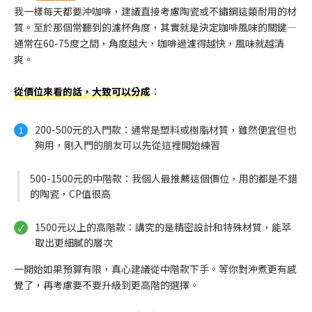
我一樣每天都要沖咖啡，建議直接考慮陶瓷或不鏽鋼這類耐用的材
質。至於那個常聽到的濾杯角度，其實就是決定咖啡風味的關鍵—
通常在60-75度之間，角度越大，咖啡過濾得越快，風味就越清
爽。
從價位來看的話，大致可以分成
：
200-500元的入門款：通常是塑料或樹脂材質，雖然便宜但也
夠用，剛入門的朋友可以先從這裡開始練習
500-1500元的中階款：我個人最推薦這個價位，用的都是不錯
的陶瓷，CP值很高
1500元以上的高階款：講究的是精密設計和特殊材質，能萃
取出更細膩的層次
一開始如果預算有限，真心建議從中階款下手。等你對沖煮更有感
覺了，再考慮要不要升級到更高階的選擇。