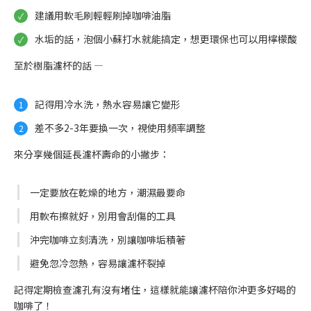
建議用軟毛刷輕輕刷掉咖啡油脂
水垢的話，泡個小蘇打水就能搞定，想更環保也可以用檸檬酸
至於樹脂濾杯的話 —
記得用冷水洗，熱水容易讓它變形
差不多2-3年要換一次，視使用頻率調整
來分享幾個延長濾杯壽命的小撇步：
一定要放在乾燥的地方，潮濕最要命
用軟布擦就好，別用會刮傷的工具
沖完咖啡立刻清洗，別讓咖啡垢積著
避免忽冷忽熱，容易讓濾杯裂掉
記得定期檢查濾孔有沒有堵住，這樣就能讓濾杯陪你沖更多好喝的
咖啡了！