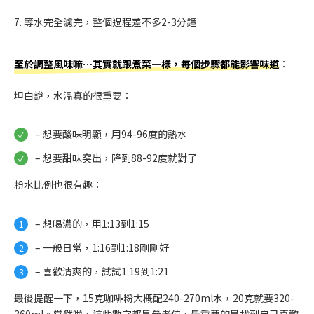
7. 等水完全濾完，整個過程差不多2-3分鐘
至於調整風味嘛…其實就跟煮菜一樣，每個步驟都能影響味道
：
坦白說，水溫真的很重要：
– 想要酸味明顯，用94-96度的熱水
– 想要甜味突出，降到88-92度就對了
粉水比例也很有趣：
– 想喝濃的，用1:13到1:15
– 一般日常，1:16到1:18剛剛好
– 喜歡清爽的，試試1:19到1:21
最後提醒一下，15克咖啡粉大概配240-270ml水，20克就要320-
360ml。當然啦，這些數字都是參考值，最重要的是找到自己喜歡