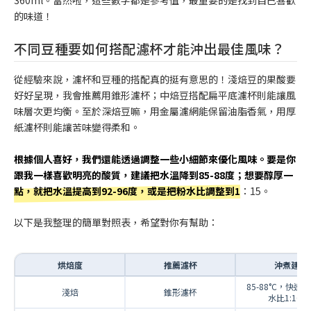
的味道！
不同豆種要如何搭配濾杯才能沖出最佳風味？
從經驗來說，濾杯和豆種的搭配真的挺有意思的！淺焙豆的果酸要
好好呈現，我會推薦用錐形濾杯；中焙豆搭配扁平底濾杯則能讓風
味層次更均衡。至於深焙豆嘛，用金屬濾網能保留油脂香氣，用厚
紙濾杯則能讓苦味變得柔和。
根據個人喜好，我們還能透過調整一些小細節來優化風味。要是你
跟我一樣喜歡明亮的酸質，建議把水溫降到85-88度；想要醇厚一
點，就把水溫提高到92-96度，或是把粉水比調整到1
：15。
以下是我整理的簡單對照表，希望對你有幫助：
烘焙度
推薦濾杯
沖煮建議
85-88°C，快速
淺焙
錐形濾杯
水比1:16-1