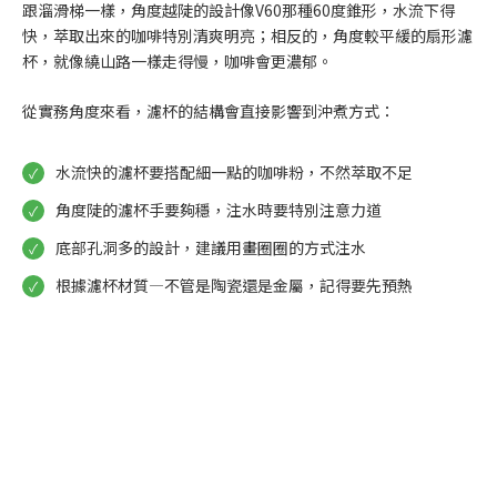
跟溜滑梯一樣，角度越陡的設計像V60那種60度錐形，水流下得
快，萃取出來的咖啡特別清爽明亮；相反的，角度較平緩的扇形濾
杯，就像繞山路一樣走得慢，咖啡會更濃郁。
從實務角度來看，濾杯的結構會直接影響到沖煮方式：
水流快的濾杯要搭配細一點的咖啡粉，不然萃取不足
角度陡的濾杯手要夠穩，注水時要特別注意力道
底部孔洞多的設計，建議用畫圈圈的方式注水
根據濾杯材質—不管是陶瓷還是金屬，記得要先預熱