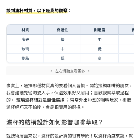
談到濾杯材質，以下是我的觀察
：
材質
保溫性
耐用度
實用
陶瓷
優
中
高
玻璃
中
低
中
樹脂
低
高
高
事實上，選擇哪種材質真的要看個人習慣。開始接觸咖啡的朋友，
我會建議先從陶瓷入手，保溫效果好又耐用；喜歡觀察萃取過程
的，
玻璃濾杯絕對是最佳選擇
；常常外出沖煮的咖啡玩家，樹脂
濾杯輕巧又不怕摔，會是很實用的選擇。
濾杯的結構設計如何影響咖啡萃取？
就技術層面來說，濾杯的設計真的很有學問！以濾杯角度來說，就