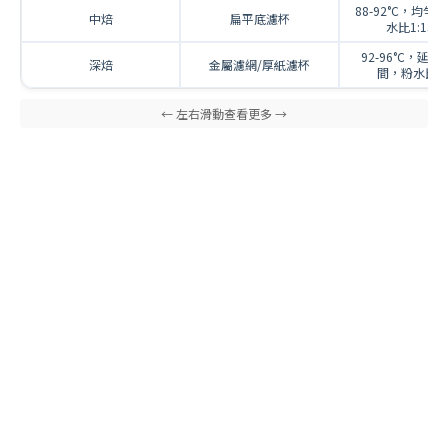
88-92°C，均勻
中焙
扁平底濾杯
水比1:15-1
92-96°C，延
深焙
金屬濾網/厚紙濾杯
間，粉水比1: