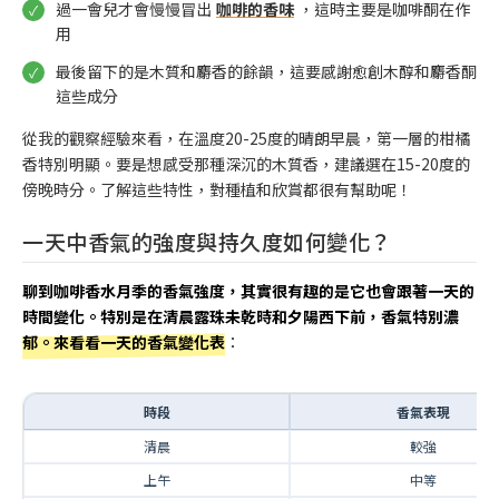
過一會兒才會慢慢冒出
咖啡的香味
，這時主要是咖啡酮在作
用
最後留下的是木質和麝香的餘韻，這要感謝愈創木醇和麝香酮
這些成分
從我的觀察經驗來看，在溫度20-25度的晴朗早晨，第一層的柑橘
香特別明顯。要是想感受那種深沉的木質香，建議選在15-20度的
傍晚時分。了解這些特性，對種植和欣賞都很有幫助呢！
一天中香氣的強度與持久度如何變化？
聊到咖啡香水月季的香氣強度，其實很有趣的是它也會跟著一天的
時間變化。特別是在清晨露珠未乾時和夕陽西下前，香氣特別濃
郁。來看看一天的香氣變化表
：
時段
香氣表現
清晨
較強
上午
中等