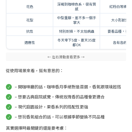
深褐到咖啡色系，很有質
花色
紅粉白等繽紛
感
中型重瓣，差不多一個手
花型
大小形狀變
掌大
抗性
特別耐操，不太怕病蟲
要看品種，有
冬天零下5度、夏天35度
適應性
各有各的脾
都OK
從使用場景來看，挺有意思的：
– 開咖啡廳的話，咖啡香月季絕對是首選，香氣跟環境超搭
– 想要古典庭院感覺，傳統玫瑰香的品種會更適合
– 現代庭園設計，果香系列的搭配性更強
– 想玩香氣組合的話，可以根據季節變換不同品種
其實選擇時最關鍵的還是要考慮：