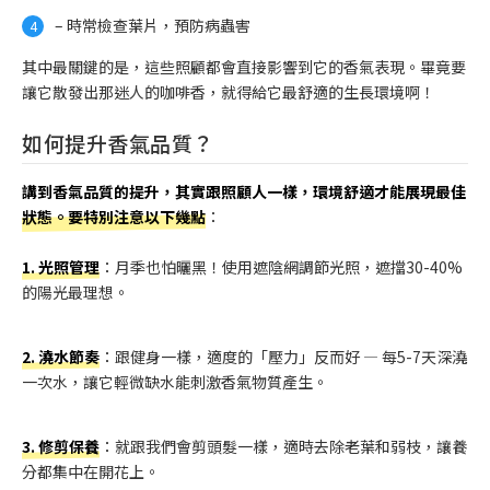
– 時常檢查葉片，預防病蟲害
其中最關鍵的是，這些照顧都會直接影響到它的香氣表現。畢竟要
讓它散發出那迷人的咖啡香，就得給它最舒適的生長環境啊！
如何提升香氣品質？
講到香氣品質的提升，其實跟照顧人一樣，環境舒適才能展現最佳
狀態。要特別注意以下幾點
：
1. 光照管理
：月季也怕曬黑！使用遮陰網調節光照，遮擋30-40%
的陽光最理想。
2. 澆水節奏
：跟健身一樣，適度的「壓力」反而好 — 每5-7天深澆
一次水，讓它輕微缺水能刺激香氣物質產生。
3. 修剪保養
：就跟我們會剪頭髮一樣，適時去除老葉和弱枝，讓養
分都集中在開花上。