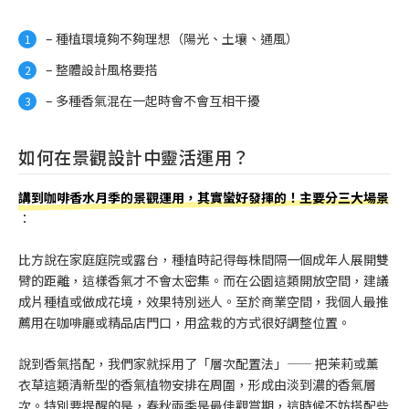
– 種植環境夠不夠理想（陽光、土壤、通風）
– 整體設計風格要搭
– 多種香氣混在一起時會不會互相干擾
如何在景觀設計中靈活運用？
講到咖啡香水月季的景觀運用，其實蠻好發揮的！主要分三大場景
：
比方說在家庭庭院或露台，種植時記得每株間隔一個成年人展開雙
臂的距離，這樣香氣才不會太密集。而在公園這類開放空間，建議
成片種植或做成花境，效果特別迷人。至於商業空間，我個人最推
薦用在咖啡廳或精品店門口，用盆栽的方式很好調整位置。
說到香氣搭配，我們家就採用了「層次配置法」—— 把茉莉或薰
衣草這類清新型的香氣植物安排在周圍，形成由淡到濃的香氣層
次。特別要提醒的是，春秋兩季是最佳觀賞期，這時候不妨搭配些