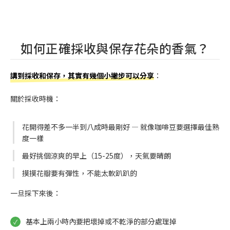
如何正確採收與保存花朵的香氣？
講到採收和保存，其實有幾個小撇步可以分享
：
關於採收時機：
花開得差不多一半到八成時最剛好 — 就像咖啡豆要選擇最佳熟
度一樣
最好挑個涼爽的早上（15-25度），天氣要晴朗
摸摸花瓣要有彈性，不能太軟趴趴的
一旦採下來後：
基本上兩小時內要把壞掉或不乾淨的部分處理掉