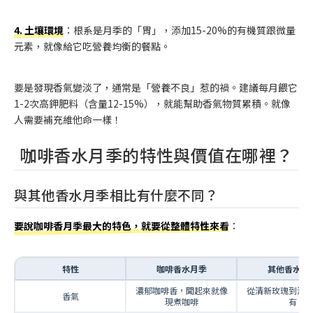
4. 土壤環境
：根系是月季的「胃」，添加15-20%的有機質跟微量
元素，就像給它吃營養均衡的餐點。
要是發現香氣變淡了，通常是「營養不良」惹的禍。建議每月餵它
1-2次高鉀肥料（含量12-15%），就能幫助香氣物質累積。就像
人需要補充維他命一樣！
咖啡香水月季的特性與價值在哪裡？
與其他香水月季相比有什麼不同？
要說咖啡香月季最大的特色，就要從整體特性來看
：
特性
咖啡香水月季
其他香水月
濃郁咖啡香，聞起來就像
從清新玫瑰到溫
香氣
現煮咖啡
有