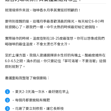
就環境條件來說，咖啡香水月季其實挺好照顧的！
要特別提醒的是，這種月季最喜歡清晨的陽光，每天給它6-8小時
就很開心了。跟我們一樣，中午太熱的時候最好給它遮個陰。
實際操作的時候，溫度控制在18-25度最理想。你可以想像成我們
喝咖啡的最佳溫度，不會太燙也不會太冷。
至於土壤方面，我個人建議選擇排水性好的有機土，酸鹼度維持在
6.0-6.5之間。澆水的話，你只要記住「寧可渴著，不要泡著」這個
原則就對了。
養護重點我整理了幾個要點：
– 夏天2-3天澆一次水，最好選在早上
– 每個月都要施點有機肥
– 花謝了要立刻修剪，讓它長新枝