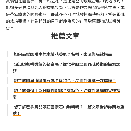
賞價值在園藝界佔有一席之地。透過適當的環境管理和栽培技巧，
能夠充分展現其迷人的香氣特質。無論是作為庭院造景的主角，或
是香氣療癒的園藝素材，都能在不同場域發揮獨特魅力。掌握正確
的栽培要領，這款特殊的月季必能為您的花園增添獨特的咖啡芳
香。
推薦文章
如何品鑑咖啡中的木蘭花香氣？特徵、來源與品飲指南
想知道咖啡香氣的祕密嗎？從化學原理到品味藝術的探索之
旅
想了解阿里山咖啡豆嗎？從特色、品質到選購一次搞懂！
想了解哥倫比亞日曬咖啡嗎？從特色、沖煮到選購的完整指
南
想了解巴拿馬翡翠莊園鑽石山咖啡嗎？一篇文章告訴你所有重
點！