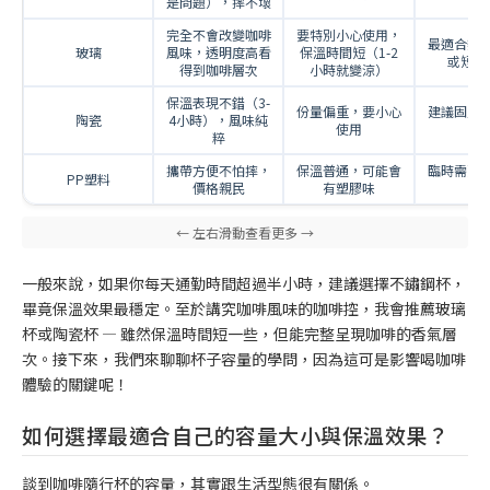
是問題），摔不壞
完全不會改變咖啡
要特別小心使用，
最適合辦
玻璃
風味，透明度高看
保溫時間短（1-2
或短程
得到咖啡層次
小時就變涼）
保溫表現不錯（3-
份量偏重，要小心
建議固定
陶瓷
4小時），風味純
使用
室
粹
攜帶方便不怕摔，
保溫普通，可能會
臨時需要
PP塑料
價格親民
有塑膠味
用
一般來說，如果你每天通勤時間超過半小時，建議選擇不鏽鋼杯，
畢竟保溫效果最穩定。至於講究咖啡風味的咖啡控，我會推薦玻璃
杯或陶瓷杯 — 雖然保溫時間短一些，但能完整呈現咖啡的香氣層
次。接下來，我們來聊聊杯子容量的學問，因為這可是影響喝咖啡
體驗的關鍵呢！
如何選擇最適合自己的容量大小與保溫效果？
談到咖啡隨行杯的容量，其實跟生活型態很有關係。