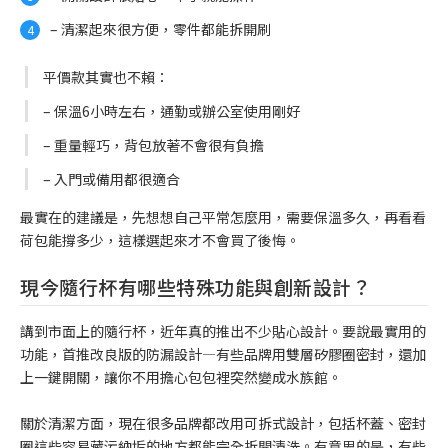
– 清潔起來很方便，零件都能拆開刷
平價款其實也不賴：
– 保溫6小時左右，通勤或辦公室使用剛好
– 重量輕巧，背包放著不會很有負擔
– 入門或備用都很適合
最實在的建議是，先想想自己平常怎麼用，需要保溫多久，再看看
荷包能撐多少，這樣選起來才不會買了後悔。
現今隨行杯有哪些特殊功能與創新設計？
講到市面上的隨行杯，近年真的推出不少貼心設計。要說最實用的
功能，首推改良版的防漏設計—有些品牌用雙層矽膠圈密封，還加
上一鍵開關，讓你不用擔心包包裡突然變成水族館。
關於清潔方面，現在很多品牌都改用可拆式設計，包括杯蓋、密封
圈這些容易藏污納垢的地方都能完全拆開清洗。有意思的是，有些