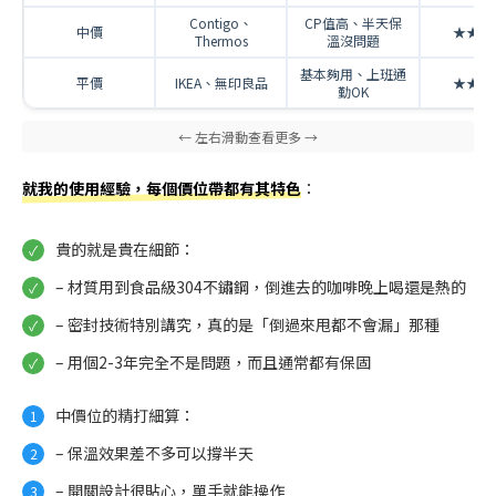
Contigo、
CP值高、半天保
中價
★★★
Thermos
溫沒問題
基本夠用、上班通
平價
IKEA、無印良品
★★★
勤OK
就我的使用經驗，每個價位帶都有其特色
：
貴的就是貴在細節：
– 材質用到食品級304不鏽鋼，倒進去的咖啡晚上喝還是熱的
– 密封技術特別講究，真的是「倒過來甩都不會漏」那種
– 用個2-3年完全不是問題，而且通常都有保固
中價位的精打細算：
– 保溫效果差不多可以撐半天
– 開關設計很貼心，單手就能操作