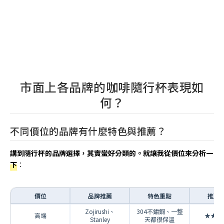
市面上各品牌的咖啡隨行杯表現如
何？
不同價位的品牌有什麼特色與推薦？
講到隨行杯的品牌選擇，其實蠻好分類的。就讓我從價位來分析一
下
：
價位
品牌推薦
特色重點
推薦
Zojirushi、
304不鏽鋼、一整
高端
★★★
Stanley
天都很保溫