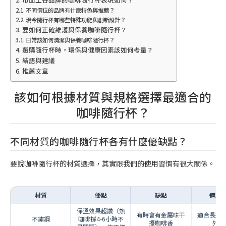
不同價位的品牌有什麼特色與推薦？
現今隨行杯有哪些特殊功能與創新設計？
要如何正確維護與保養咖啡隨行杯？
日常該如何清潔與保養咖啡隨行杯？
選購隨行杯時，環保與健康因素該如何考量？
結語與建議
推薦文章
該如何根據材質與規格選擇最適合的
咖啡隨行杯？
不同材質的咖啡隨行杯各有什麼優缺點？
要說咖啡隨行杯的材質選擇，其實跟我們的使用習慣有很大關係。
材質
優點
缺點
適用
保溫效果超讚（熱
有時會有金屬味干
適合長途
不鏽鋼
咖啡撐4-6小時不
擾咖啡香
外活