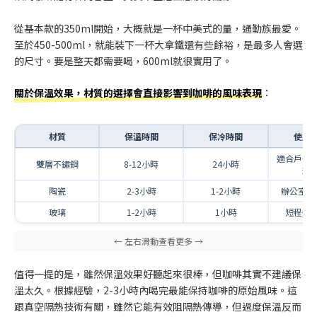
從基本款的350ml開始，大概就是一杯中美式的量，通勤族最愛。
至於450-500ml，就能裝下一杯大拿鐵還有些餘裕，是最多人會選
的尺寸。要是整天都需要喝，600ml就很實用了。
關於保溫效果，材質的選擇會直接影響到咖啡的風味表現
：
材質
保溫時間
保冷時間
使用
適合戶外
雙層不鏽鋼
8-12小時
24小時
通
陶瓷
2-3小時
1-2小時
辦公室日
玻璃
1-2小時
1小時
短程通
值得一提的是，雖然保溫效果好聽起來很棒，但咖啡其實不建議保
溫太久。根據經驗，2-3小時內喝完最能保持咖啡的原始風味。這
跟真空隔熱技術有關，雖然它能有效阻隔熱傳導，但過度保溫反而