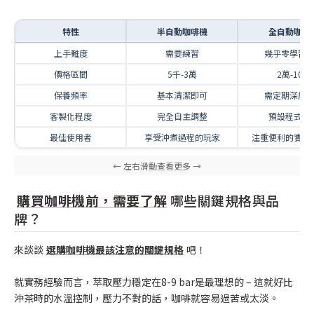
特性
半自動咖啡機
全自動咖啡
上手難度
需要練習
幾乎零學習
價格區間
5千-3萬
2萬-10萬
保養頻率
基本清潔即可
需定期深度
客製化程度
完全自主調整
預設程式為
最佳使用者
享受沖煮過程的玩家
注重便利的實用
購買咖啡機前，需要了解
哪些關鍵規格與品
牌？
來談談
選購咖啡機最該注意的關鍵規格
吧！
就實務經驗而言，萃取壓力穩定在8-9 bar是最理想的 – 這就好比
沖茶時的水溫控制，壓力不對的話，咖啡就容易過苦或太淡。