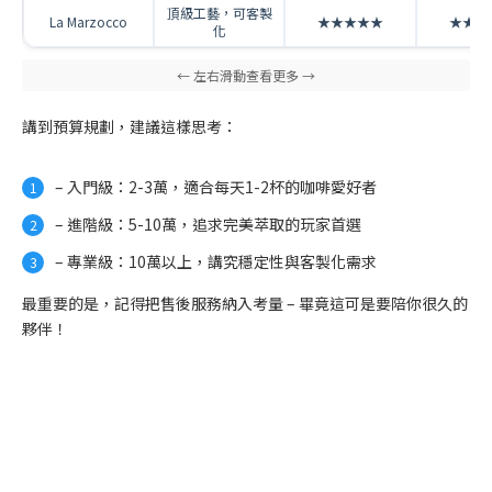
頂級工藝，可客製
La Marzocco
★★★★★
★★★
化
講到預算規劃，建議這樣思考：
– 入門級：2-3萬，適合每天1-2杯的咖啡愛好者
– 進階級：5-10萬，追求完美萃取的玩家首選
– 專業級：10萬以上，講究穩定性與客製化需求
最重要的是，記得把售後服務納入考量 – 畢竟這可是要陪你很久的
夥伴！