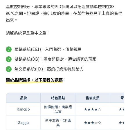
溫度控制部分，專業等級的PID系統可以把溫度精準控制在88-
96°C之間。坦白說，這0.1度的差異，在某些特殊豆子上真的喝得
出來。
鍋爐系統算是重中之重：
單鍋系統(E61)：入門首選，價格親民
雙鍋系統(DB)：溫度超穩定，適合講究的玩家
熱交換系統(HX)：蒸奶打奶泡特別給力
關於品牌選擇，以下是我的觀察
：
品牌
特色重點
售後支援
零件
耐操耐用，商業級
Rancilio
★★★★☆
★★★
品質
新手友善，CP值
Gaggia
★★★☆☆
★★★
高