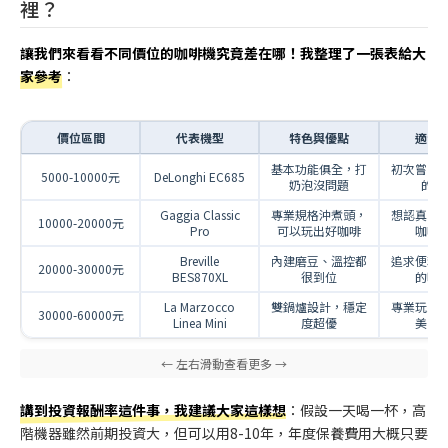
裡？
讓我們來看看不同價位的咖啡機究竟差在哪！我整理了一張表給大
家參考
：
價位區間
代表機型
特色與優點
適合
基本功能俱全，打
初次嘗試
5000-10000元
DeLonghi EC685
奶泡沒問題
的新
Gaggia Classic
專業規格沖煮頭，
想認真學
10000-20000元
Pro
可以玩出好咖啡
咖啡
Breville
內建磨豆、溫控都
追求便利
20000-30000元
BES870XL
很到位
的咖
La Marzocco
雙鍋爐設計，穩定
專業玩家
30000-60000元
Linea Mini
度超優
美主
講到投資報酬率這件事，我建議大家這樣想
：假設一天喝一杯，高
階機器雖然前期投資大，但可以用8-10年，年度保養費用大概只要