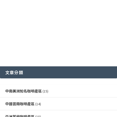
各國特色咖啡豆分級制度
越南咖啡產區
文章分類
中南美洲知名咖啡產區
(15)
中國雲南咖啡產區
(14)
亞洲其他咖啡產區
(15)