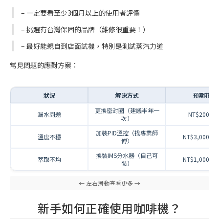
– 一定要看至少3個月以上的使用者評價
– 挑選有台灣保固的品牌（維修很重要！）
– 最好能親自到店面試機，特別是測試蒸汽力道
常見問題的應對方案：
狀況
解決方式
預期花費
更換密封圈（建議半年一
漏水問題
NT$200-50
次）
加裝PID溫控（找專業師
溫度不穩
NT$3,000-5,
傅）
換裝IMS分水器（自己可
萃取不均
NT$1,000-2,
裝）
新手如何正確使用咖啡機？