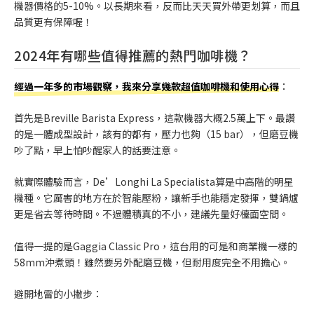
機器價格的5-10%。以長期來看，反而比天天買外帶更划算，而且
品質更有保障喔！
2024年有哪些值得推薦的熱門咖啡機？
經過一年多的市場觀察，我來分享幾款超值咖啡機和使用心得
：
首先是Breville Barista Express，這款機器大概2.5萬上下。最讚
的是一體成型設計，該有的都有，壓力也夠（15 bar），但磨豆機
吵了點，早上怕吵醒家人的話要注意。
就實際體驗而言，De’Longhi La Specialista算是中高階的明星
機種。它厲害的地方在於智能壓粉，讓新手也能穩定發揮，雙鍋爐
更是省去等待時間。不過體積真的不小，建議先量好檯面空間。
值得一提的是Gaggia Classic Pro，這台用的可是和商業機一樣的
58mm沖煮頭！雖然要另外配磨豆機，但耐用度完全不用擔心。
避開地雷的小撇步：