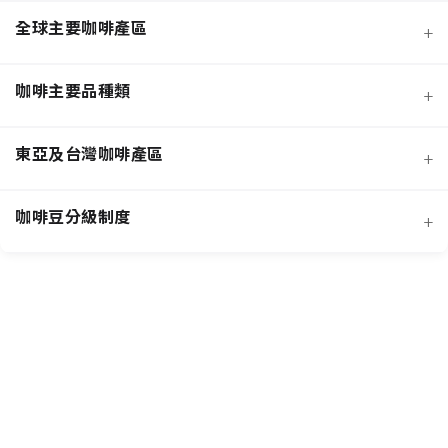
全球主要咖啡產區
+
咖啡主要品種類
+
日曬法咖啡豆
東亞及台灣咖啡產區
+
經典阿拉比卡品種
蜜處理法咖啡豆
咖啡豆分級制度
+
非洲知名咖啡產區
特色與現代阿拉比卡品種
創新發酵處理法咖啡豆
羅布斯塔咖啡豆
中南美洲知名咖啡產區
抗病阿拉比卡混血品種
水洗法咖啡豆
台灣特色咖啡產區
阿拉比卡咖啡豆
亞洲其他咖啡產區
特定區域特色處理法咖啡豆
國際通用咖啡豆分級標準
中國雲南咖啡產區
其他稀有咖啡品種類