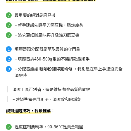
最重要的絕對是磨豆機
– 新手建議先選平刀磨豆機，穩定度夠
– 追求更細膩風味再升級錐刀磨豆機
填壓器跟分配器是萃取品質的守門員
– 填壓器挑450-500g重的不鏽鋼款最順手
– 分配器能讓
咖啡粉鋪得更均勻
，特別是在早上手還沒完全
清醒時
清潔工具可別省，這是維持咖啡品質的關鍵
– 建議準備專用刷子、清潔錠和除垢劑
談到進階技巧，我最推薦
：
溫度控制要精準，90-96°C是黃金範圍