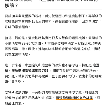
解讀？
要說咖啡機最重要的規格，首先就是壓力和溫度控制了。專業級的
咖啡機通常會有9-15 bar的壓力，這個數值很關鍵，因為它決定了
咖啡的濃郁程度。
值得一提的是，溫度控制其實比很多人想像的還要複雜。最理想的
萃取溫度在88-96°C之間，但重點是要維持穩定 – 就好比煮菜時火
候要精準一樣。因此，進階的咖啡機都會配備PID溫控系統，實時
監控並調整溫度。
進一步來看，水量控制和磨豆機的品質也不容忽視。特別是
磨豆
機，無論選擇陶瓷或鋼製刀盤
，關鍵在於能否磨出均勻的粉末。
要知道，就算其他條件再完美，豆子磨得不均勻，做出來的咖啡味
道也會失衡。
要特別強調的是，一台好的咖啡機應該要有預浸功能。打個比方，
就像泡茶前要先用熱水沖洗茶葉，
預浸能讓咖啡粉充分舒展
，釋
放最佳香氣。