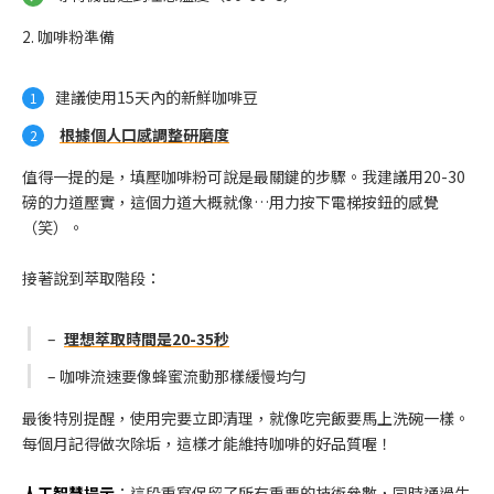
2. 咖啡粉準備
建議使用15天內的新鮮咖啡豆
根據個人口感調整研磨度
值得一提的是，填壓咖啡粉可說是最關鍵的步驟。我建議用20-30
磅的力道壓實，這個力道大概就像…用力按下電梯按鈕的感覺
（笑）。
接著說到萃取階段：
–
理想萃取時間是20-35秒
– 咖啡流速要像蜂蜜流動那樣緩慢均勻
最後特別提醒，使用完要立即清理，就像吃完飯要馬上洗碗一樣。
每個月記得做次除垢，這樣才能維持咖啡的好品質喔！
人工智慧提示
：這段重寫保留了所有重要的技術參數，同時通過生