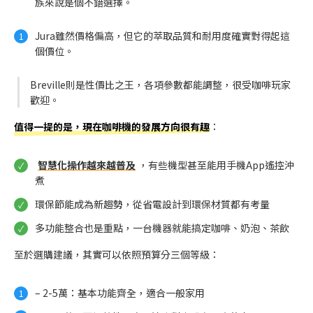
族來說是個不錯選擇。
Jura雖然價格偏高，但它的萃取品質和耐用度確實對得起這
個價位。
Breville則是性價比之王，各項參數都能調整，很受咖啡玩家
歡迎。
值得一提的是，現在咖啡機的發展方向很有趣
：
智慧化操作越來越普及
，有些機型甚至能用手機App遙控沖
煮
環保節能成為新趨勢，從省電設計到環保材質都有考量
多功能整合也是重點，一台機器就能搞定咖啡、奶泡、茶飲
至於選購建議，其實可以依照預算分三個等級：
– 2-5萬：基本功能齊全，適合一般家用