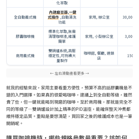
化萃取
內建磨豆器,一鍵
全自動義式機
式操作
,自動清洗
家用, 辦公室
30,000-1
功能
標準化萃取,無需
膠囊咖啡機
清理咖啡渣,維護
家用, 小型辦公室
3,000-1
簡單
雙鍋爐系統,高壓
咖啡館, 餐廳, 連鎖
商用義式機
穩定性,可持續大
150,0
店
量製作
就我的經驗來說，家用主要看重方便性，預算不高的話膠囊機是不
錯的入門選擇。如果真的很愛喝咖啡，建議上到全自動等級，雖然
貴了些，但一鍵就能喝到現磨的咖啡。至於商用機，那就是完全不
同的等級了—雙鍋爐設計加上精準的PID溫控，能確保整天沖煮都
維持穩定品質。重點是要想清楚，買回家之後的維護成本也是一筆
開銷呢。
購買咖啡機時，哪些規格參數最重要？該如何