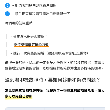
– 用清潔劑把內部管路沖個遍
– 順手把豆槽和磨豆器出口也清理一下
每個月的健檢重點：
– 檢查濾水器是否該換了
–
徹底清潔磨豆機的刀盤
– 進行一次完整的除垢（建議用原廠除垢劑1:1稀釋）
值得一提的是，除垢後一定要多沖洗幾次，確保沒有殘留。其實只
要養成定期保養的習慣，咖啡機絕對能陪你沖出更多好喝的咖啡。
遇到咖啡機故障時，要如何診斷和解決問題？
常見問題其實都有跡可循。我整理了一張簡單的故障排除表，讓大
家可以先自己診斷
：