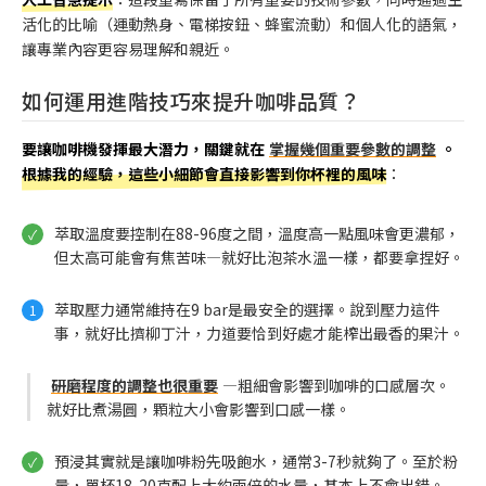
活化的比喻（運動熱身、電梯按鈕、蜂蜜流動）和個人化的語氣，
讓專業內容更容易理解和親近。
如何運用進階技巧來提升咖啡品質？
要讓咖啡機發揮最大潛力，關鍵就在
掌握幾個重要參數的調整
。
根據我的經驗，這些小細節會直接影響到你杯裡的風味
：
萃取溫度要控制在88-96度之間，溫度高一點風味會更濃郁，
但太高可能會有焦苦味—就好比泡茶水溫一樣，都要拿捏好。
萃取壓力通常維持在9 bar是最安全的選擇。說到壓力這件
事，就好比擠柳丁汁，力道要恰到好處才能榨出最香的果汁。
研磨程度的調整也很重要
—粗細會影響到咖啡的口感層次。
就好比煮湯圓，顆粒大小會影響到口感一樣。
預浸其實就是讓咖啡粉先吸飽水，通常3-7秒就夠了。至於粉
量，單杯18-20克配上大約兩倍的水量，基本上不會出錯。