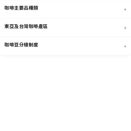
咖啡主要品種類
+
日曬法咖啡豆
東亞及台灣咖啡產區
+
經典阿拉比卡品種
蜜處理法咖啡豆
咖啡豆分級制度
+
非洲知名咖啡產區
特色與現代阿拉比卡品種
創新發酵處理法咖啡豆
羅布斯塔咖啡豆
中南美洲知名咖啡產區
抗病阿拉比卡混血品種
水洗法咖啡豆
台灣特色咖啡產區
阿拉比卡咖啡豆
亞洲其他咖啡產區
特定區域特色處理法咖啡豆
國際通用咖啡豆分級標準
中國雲南咖啡產區
其他稀有咖啡品種類
各國特色咖啡豆分級制度
越南咖啡產區