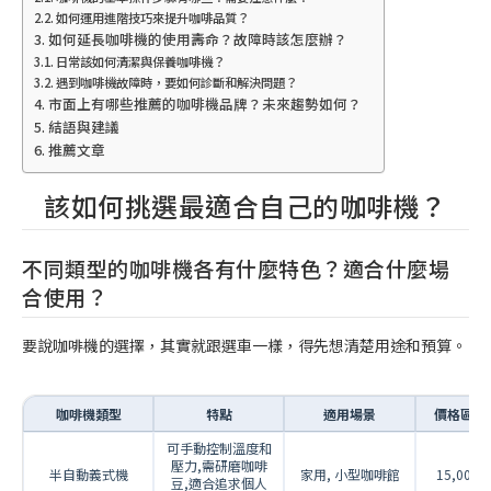
如何運用進階技巧來提升咖啡品質？
如何延長咖啡機的使用壽命？故障時該怎麼辦？
日常該如何清潔與保養咖啡機？
遇到咖啡機故障時，要如何診斷和解決問題？
市面上有哪些推薦的咖啡機品牌？未來趨勢如何？
結語與建議
推薦文章
該如何挑選最適合自己的咖啡機？
不同類型的咖啡機各有什麼特色？適合什麼場
合使用？
要說咖啡機的選擇，其實就跟選車一樣，得先想清楚用途和預算。
咖啡機類型
特點
適用場景
價格區間(
可手動控制溫度和
壓力,需研磨咖啡
半自動義式機
家用, 小型咖啡館
15,000-
豆,適合追求個人