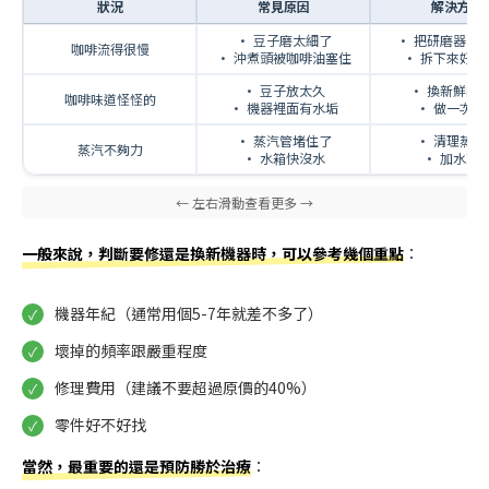
狀況
常見原因
解決方法
• 豆子磨太細了
• 把研磨器調
咖啡流得很慢
• 沖煮頭被咖啡油塞住
• 拆下來好好
• 豆子放太久
• 換新鮮的
咖啡味道怪怪的
• 機器裡面有水垢
• 做一次除
• 蒸汽管堵住了
• 清理蒸汽
蒸汽不夠力
• 水箱快沒水
• 加水就
一般來說，判斷要修還是換新機器時，可以參考幾個重點
：
機器年紀（通常用個5-7年就差不多了）
壞掉的頻率跟嚴重程度
修理費用（建議不要超過原價的40%）
零件好不好找
當然，最重要的還是預防勝於治療
：