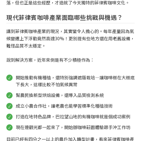
落，但也正是這些經歷，才造就了今天獨特的菲律賓咖啡文化。
現代菲律賓咖啡產業面臨哪些挑戰與機遇？
講到菲律賓咖啡產業的現況，其實蠻令人擔心的。每年產量因為氣
候變遷上下浮動竟然高達30%！更別提有些地方還在用老舊設備，
難怪品質不太穩定。
說到解決方案，近年來倒是有不少積極作為：
開始推動有機種植，還特別強調遮蔭栽培—讓咖啡樹在大樹底
下長大，這樣比較不怕氣候異常
幫農民換新型烘焙設備，還導入品質檢測系統
成立小農合作社，讓老農也能學習標準化種植技術
打造在地特色品牌，巴拉望山地的有機咖啡就是個成功案例
現在連觀光都一起來了，開始辦咖啡莊園體驗跟手沖工作坊
目前已經有四分之一以上的農戶加入轉型計畫，看來菲律賓咖啡產