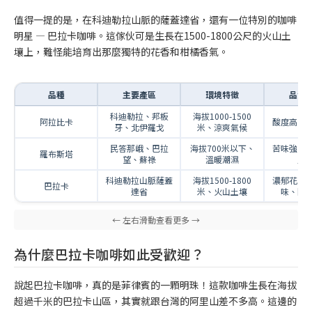
值得一提的是，在科迪勒拉山脈的薩蓋達省，還有一位特別的咖啡
明星 — 巴拉卡咖啡。這傢伙可是生長在1500-1800公尺的火山土
壤上，難怪能培育出那麼獨特的花香和柑橘香氣。
品種
主要產區
環境特徵
品質
科迪勒拉、邦板
海拔1000-1500
阿拉比卡
酸度高、
牙、北伊羅戈
米、涼爽氣候
民答那峨、巴拉
海拔700米以下、
苦味強、
羅布斯塔
望、蘇祿
溫暖潮濕
量
科迪勒拉山脈薩蓋
海拔1500-1800
濃郁花香
巴拉卡
達省
米、火山土壤
味、國
為什麼巴拉卡咖啡如此受歡迎？
說起巴拉卡咖啡，真的是菲律賓的一顆明珠！這款咖啡生長在海拔
超過千米的巴拉卡山區，其實就跟台灣的阿里山差不多高。這邊的