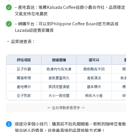
– 產地直送：推薦Kalsada Coffee這類小農合作社，品質穩定
又能支持在地農民
– 網購平台：可以到Philippine Coffee Board官方商店或
Lazada認證賣家購買
• 品質速查表：
評估項目
建議選購
還可以
要小
豆子外觀
色澤均勻有光澤
顏色略有不同
顏色
聞香表現
香氣豐富持久
香氣清淡
無香或
產地標示
資訊完整清楚
基本標示
標示
豆子形狀
大小一致完整
稍有大小差
碎裂
順道分享個小技巧：購買前不妨先聞聞看，新鮮的咖啡豆會散
發出迷人的香氣，這是最直接的品質檢驗方式喔！