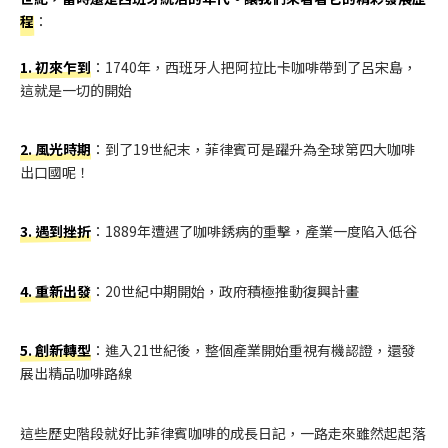
程
：
1. 初來乍到
：1740年，西班牙人把阿拉比卡咖啡帶到了呂宋島，
這就是一切的開始
2. 風光時期
：到了19世紀末，菲律賓可是躍升為全球第四大咖啡
出口國呢！
3. 遇到挫折
：1889年遭遇了咖啡銹病的重擊，產業一度陷入低谷
4. 重新出發
：20世紀中期開始，政府積極推動復興計畫
5. 創新轉型
：進入21世紀後，整個產業開始重視有機認證，還發
展出精品咖啡路線
這些歷史階段就好比菲律賓咖啡的成長日記，一路走來雖然起起落