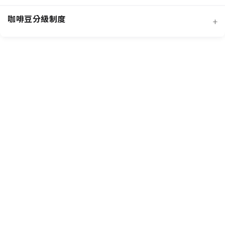
經典阿拉比卡品種
蜜處理法咖啡豆
咖啡豆分級制度
+
非洲知名咖啡產區
特色與現代阿拉比卡品種
創新發酵處理法咖啡豆
羅布斯塔咖啡豆
中南美洲知名咖啡產區
抗病阿拉比卡混血品種
水洗法咖啡豆
台灣特色咖啡產區
阿拉比卡咖啡豆
亞洲其他咖啡產區
特定區域特色處理法咖啡豆
國際通用咖啡豆分級標準
中國雲南咖啡產區
其他稀有咖啡品種類
各國特色咖啡豆分級制度
越南咖啡產區