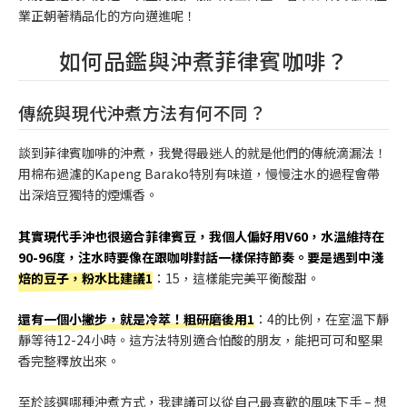
業正朝著精品化的方向邁進呢！
如何品鑑與沖煮菲律賓咖啡？
傳統與現代沖煮方法有何不同？
談到菲律賓咖啡的沖煮，我覺得最迷人的就是他們的傳統滴漏法！
用棉布過濾的Kapeng Barako特別有味道，慢慢注水的過程會帶
出深焙豆獨特的煙燻香。
其實現代手沖也很適合菲律賓豆，我個人偏好用V60，水溫維持在
90-96度，注水時要像在跟咖啡對話一樣保持節奏。要是遇到中淺
焙的豆子，粉水比建議1
：15，這樣能完美平衡酸甜。
還有一個小撇步，就是冷萃！粗研磨後用1
：4的比例，在室溫下靜
靜等待12-24小時。這方法特別適合怕酸的朋友，能把可可和堅果
香完整釋放出來。
至於該選哪種沖煮方式，我建議可以從自己最喜歡的風味下手 – 想