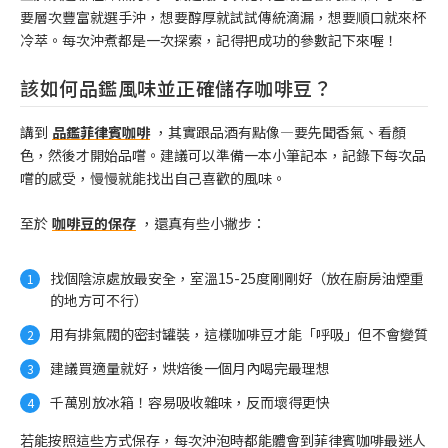
要層次豐富就選手沖，想要醇厚就試試傳統滴漏，想要順口就來杯
冷萃。每次沖煮都是一次探索，記得把成功的參數記下來喔！
該如何品鑑風味並正確儲存咖啡豆？
講到
品鑑菲律賓咖啡
，其實跟品酒有點像—要先聞香氣、看顏
色，然後才開始品嚐。建議可以準備一本小筆記本，記錄下每次品
嚐的感受，慢慢就能找出自己喜歡的風味。
至於
咖啡豆的保存
，還真有些小撇步：
找個陰涼處放最安全，室溫15-25度剛剛好（放在廚房油煙重
的地方可不行）
用有排氣閥的密封罐裝，這樣咖啡豆才能「呼吸」但不會變質
建議買適量就好，烘焙後一個月內喝完最理想
千萬別放冰箱！容易吸收雜味，反而壞得更快
若能按照這些方式保存，每次沖泡時都能體會到菲律賓咖啡最迷人