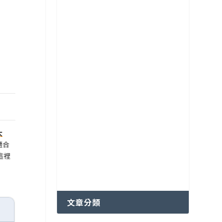
各國特色咖啡豆分級制度
越南咖啡產區
大
適合
這裡
文章分類
度