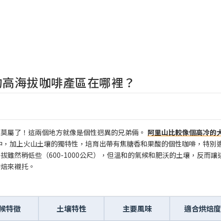
的高海拔咖啡產區在哪裡？
坑莫屬了！這兩個地方就像是個性迥異的兄弟倆。
阿里山比較像個高冷的
雲霧中，加上火山土壤的獨特性，培育出帶有焦糖香和果酸的個性咖啡，特別
雖然稍低些（600-1000公尺），但溫和的氣候和肥沃的土壤，反而讓
中焙來襯托。
候特徵
土壤特性
主要風味
適合烘焙