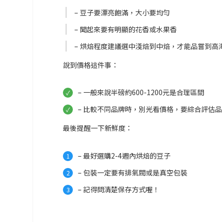
– 豆子要漂亮飽滿，大小要均勻
– 聞起來要有明顯的花香或水果香
– 烘焙程度建議選中淺焙到中焙，才能品嘗到高
說到價格這件事：
– 一般來說半磅約600-1200元是合理區間
– 比較不同品牌時，別光看價格，要綜合評估
最後提醒一下新鮮度：
– 最好選購2-4週內烘焙的豆子
– 包裝一定要有排氣閥或是真空包裝
– 記得問清楚保存方式喔！