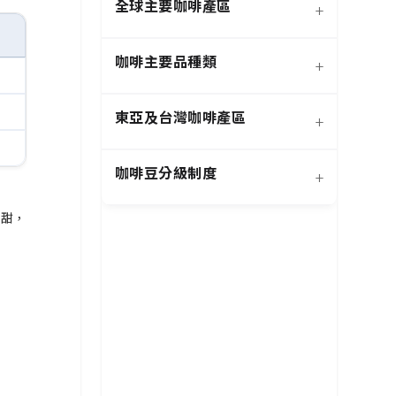
全球主要咖啡產區
+
咖啡主要品種類
+
日曬法咖啡豆
東亞及台灣咖啡產區
+
經典阿拉比卡品種
蜜處理法咖啡豆
咖啡豆分級制度
+
非洲知名咖啡產區
特色與現代阿拉比卡品種
創新發酵處理法咖啡豆
香甜，
羅布斯塔咖啡豆
中南美洲知名咖啡產區
抗病阿拉比卡混血品種
水洗法咖啡豆
特定區域特色處理法咖啡
台灣特色咖啡產區
阿拉比卡咖啡豆
亞洲其他咖啡產區
豆
國際通用咖啡豆分級標準
中國雲南咖啡產區
其他稀有咖啡品種類