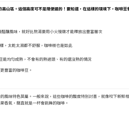
公尺的高山區。這個高度可不是隨便選的！要知道，在這樣的環境下，咖啡豆
慢慢醞釀風味，就好比熬湯要用小火慢燉才能釋放出豐富層次
人一樣，太乾太濕都不舒服，咖啡樹也是如此
豆能均勻成熟，不會有的熟過頭、有的還沒熟的情況
香更豐富的咖啡豆。
特的風味特色莫屬。一般來說，這些咖啡的酸度特別討喜，就像咬下新鮮
花果香氣，簡直就是一杯會跳舞的咖啡。