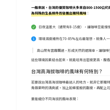
一般來說，台灣的優質咖啡大多來自800-1500
為特殊的生長條件而發展出獨特風味
：
日夜溫差大（通常有8-15度），讓咖啡豆能
環境濕度維持在70-85%左右最理想，就像
高山常有雲霧飄過，形成天然的遮陽傘，讓咖啡
這些環境因素結合起來，就能培育出密度更高、酸
台灣高海拔咖啡的風味有何特別？
若要說台灣高海拔咖啡最迷人的地方，就非它那獨
青蘋果時的清爽感。加上如蜂蜜般的甜度，再配上
要是細分不同海拔的風味表現：