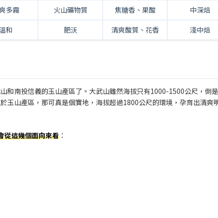
爽多霧
火山礦物質
焦糖香、果酸
中深焙
溫和
肥沃
清爽酸質、花香
淺中焙
和南投信義的玉山產區了。大武山雖然海拔只有1000-1500公尺，倒
於玉山產區，那可真是個寶地，海拔超過1800公尺的環境，孕育出清爽
會從這幾個面向來看
：