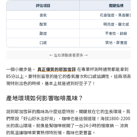
評估項目
關鍵指標
香氣
花香強度、果香層次
酸質
明亮度、層次感
甜度
平衡性、餘韻
口感
質地、厚實度
一個小撇步是，
真正優質的耶加雪菲
在專業杯測時通常都能拿到
85分以上。要特別留意的是它的香氣層次和口感協調性，這兩項表
現特別出色的時候，基本上就是遇到好豆子了！
產地環境如何影響咖啡風味？
說到耶加雪菲的風味為什麼這麼特別，關鍵就在它的生長環境。我
們常說「好山好水出好茶」，咖啡也是這個道理！海拔1800-2200
米的高山環境，就像是幫咖啡樹開了一台24小時的慢燉鍋 — 涼爽
的氣溫讓咖啡果實熟得特別慢，風味也更豐富。