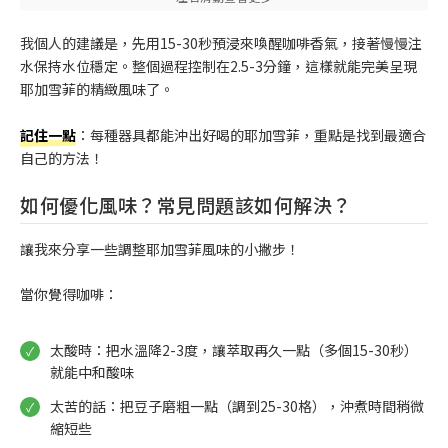
我個人的建議是，先用15-30秒預浸來喚醒咖啡香氣，接著慢慢注
水保持水位穩定。整個過程控制在2.5-3分鐘，這樣就能完美呈現
耶加雪菲的精緻風味了。
記住一點
：每種器具都能沖出好喝的耶加雪菲，重點是找到最適合
自己的方法！
如何優化風味？常見問題該如何解決？
讓我來分享一些調整耶加雪菲風味的小撇步！
當你覺得咖啡：
太酸時：把水溫降2-3度，讓萃取再久一點（多個15-30秒）
就能中和酸味
太苦的話：把豆子磨粗一點（調到25-30格），沖煮時間稍微
縮短些