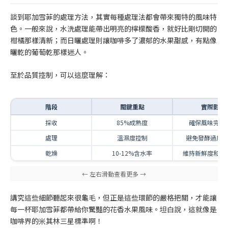
談到耶加雪菲的處理方法，其實每種處理法都會帶來獨特的風味特
色。一般來說，水洗處理能帶出明亮的檸檬酸香，就好比剛切開的
柑橘那樣清新；而日曬處理則讓咖啡多了濃郁的水果甜感，有點像
曬乾的葡萄乾那樣迷人。
至於品質控制，可以這麼理解：
階段
關鍵重點
實際影響
採收
85%成熟度
確保風味完整
處理
溫濕度控制
避免發酵過度
乾燥
10-12%含水率
維持新鮮度和風
講究這些細節聽起來很龜毛，但正是這些環節的嚴格把關，才能讓
每一杯耶加雪菲都帶給你驚豔的花香水果風味。坦白說，這就像是
咖啡界的米其林三星標準啊！