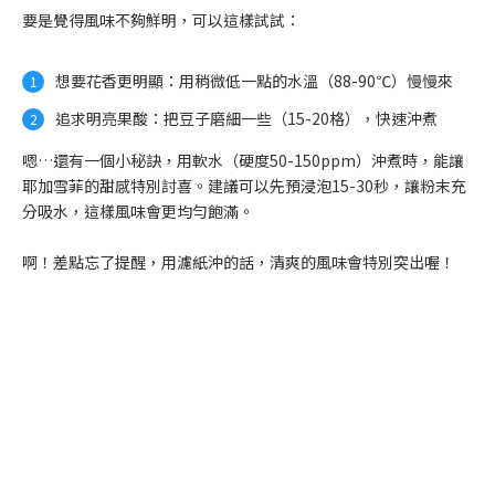
要是覺得風味不夠鮮明，可以這樣試試：
想要花香更明顯：用稍微低一點的水溫（88-90℃）慢慢來
追求明亮果酸：把豆子磨細一些（15-20格），快速沖煮
嗯…還有一個小秘訣，用軟水（硬度50-150ppm）沖煮時，能讓
耶加雪菲的甜感特別討喜。建議可以先預浸泡15-30秒，讓粉末充
分吸水，這樣風味會更均勻飽滿。
啊！差點忘了提醒，用濾紙沖的話，清爽的風味會特別突出喔！