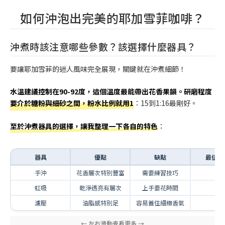
如何沖泡出完美的耶加雪菲咖啡？
沖煮時該注意哪些參數？該選擇什麼器具？
要讓耶加雪菲的迷人風味完全展現，關鍵就在沖煮細節！
水溫建議控制在90-92度，這個溫度最能帶出花香果韻。研磨程度
要介於糖粉與細砂之間，粉水比例就用1
：15到1:16最剛好。
至於沖煮器具的選擇，讓我整理一下各自的特色
：
器具
優點
缺點
最佳粉
手沖
花香層次特別豐富
需要練習技巧
1:1
虹吸
乾淨透亮有層次
上手要花時間
1:1
濾壓
油脂感特別足
容易蓋住細緻香氣
1:1