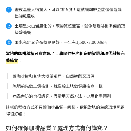
晝夜溫差大得驚人，可以到15度！這就讓咖啡豆能慢慢醞釀
出複雜風味
土壤是火山岩風化的，礦物質超豐富，就像幫咖啡樹準備的頂
級營養餐
雨水充足又分布得剛剛好，一年有1,500-2,000毫米
當地的咖啡種植可有意思了！農民們把老祖宗的智慧和現代科技完
美結合
：
讓咖啡樹和其他大樹做鄰居，自然遮蔭又環保
施肥前先做土壤檢測，就像給土地做健康檢查一樣
病蟲害防治也很講究，盡量用天然方法，少用化學藥劑
這樣的種植方式不只讓咖啡品質一級棒，還把當地的生態環境照顧
得很好呢！
如何確保咖啡品質？處理方式有何講究？