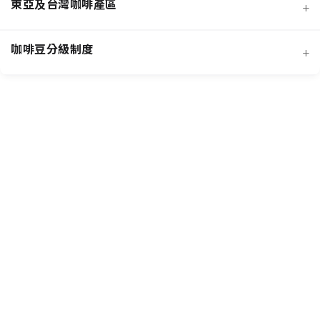
東亞及台灣咖啡產區
+
經典阿拉比卡品種
蜜處理法咖啡豆
咖啡豆分級制度
+
非洲知名咖啡產區
特色與現代阿拉比卡品種
創新發酵處理法咖啡豆
羅布斯塔咖啡豆
中南美洲知名咖啡產區
抗病阿拉比卡混血品種
水洗法咖啡豆
台灣特色咖啡產區
阿拉比卡咖啡豆
亞洲其他咖啡產區
特定區域特色處理法咖啡豆
國際通用咖啡豆分級標準
中國雲南咖啡產區
其他稀有咖啡品種類
各國特色咖啡豆分級制度
越南咖啡產區