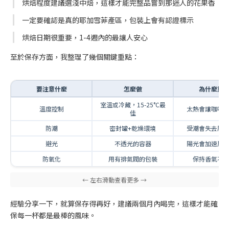
烘焙程度建議選淺中焙，這樣才能完整品嘗到那迷人的花果香
一定要確認是真的耶加雪菲產區，包裝上會有認證標示
烘焙日期很重要，1-4週內的最讓人安心
至於保存方面，我整理了幾個關鍵重點：
要注意什麼
怎麼做
為什麼重
室溫或冷藏，15-25°C最
溫度控制
太熱會讓咖啡
佳
防潮
密封罐+乾燥環境
受潮會失去原
避光
不透光的容器
陽光會加速風
防氧化
用有排氣閥的包裝
保持香氣不
經驗分享一下，就算保存得再好，建議兩個月內喝完，這樣才能確
保每一杯都是最棒的風味。