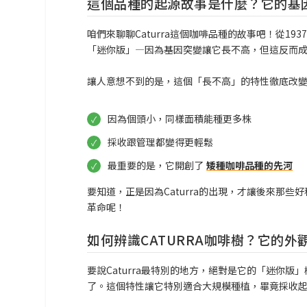
這個品種的起源故事是什麼？它的基
咱們來聊聊Caturra這個咖啡品種的故事吧！從19
「迷你版」—因為基因突變讓它長不高，但這反而
讓人意想不到的是，這個「長不高」的特性徹底改
因為個頭小，同樣面積能種更多株
採收跟管理都變得更輕鬆
最重要的是，它開創了
矮種咖啡品種的先河
要知道，正是因為Caturra的出現，才讓後來那
革命呢！
如何辨識CATURRA咖啡樹？它的外
要說Caturra最特別的地方，絕對是它的「迷你版」
了。這個特性讓它特別適合大規模種植，畢竟採收