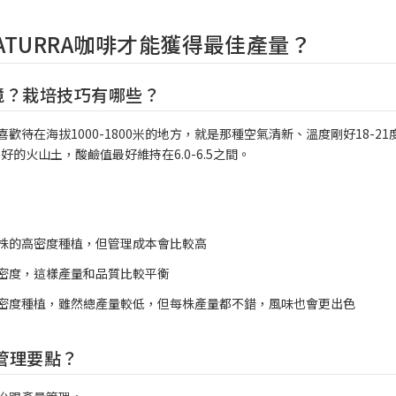
ATURRA咖啡才能獲得最佳產量？
環境？栽培技巧有哪些？
喜歡待在海拔1000-1800米的地方，就是那種空氣清新、溫度剛好18-21
的火山土，酸鹼值最好維持在6.0-6.5之間。
00株的高密度種植，但管理成本會比較高
中等密度，這樣產量和品質比較平衡
株的低密度種植，雖然總產量較低，但每株產量都不錯，風味也會更出色
管理要點？