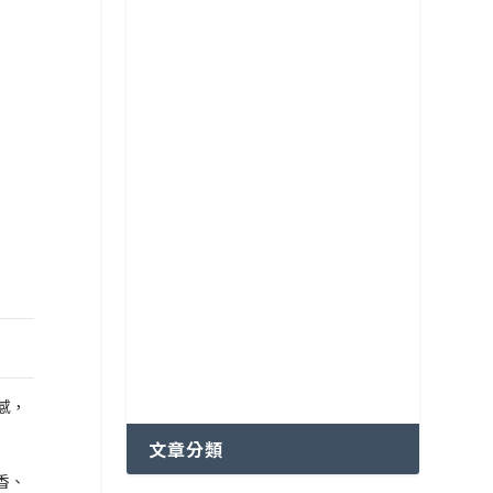
各國特色咖啡豆分級制度
越南咖啡產區
感，
文章分類
香、