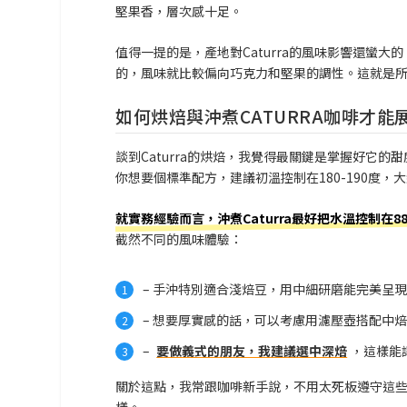
堅果香，層次感十足。
值得一提的是，產地對Caturra的風味影響還蠻大
的，風味就比較偏向巧克力和堅果的調性。這就是所謂的
如何烘焙與沖煮CATURRA咖啡才能
談到Caturra的烘焙，我覺得最關鍵是掌握好它
你想要個標準配方，建議初溫控制在180-190度，大
就實務經驗而言，沖煮Caturra最好把水溫控制在8
截然不同的風味體驗：
– 手沖特別適合淺焙豆，用中細研磨能完美呈
– 想要厚實感的話，可以考慮用濾壓壺搭配中
–
要做義式的朋友，我建議選中深焙
，這樣能
關於這點，我常跟咖啡新手說，不用太死板遵守這
樣。