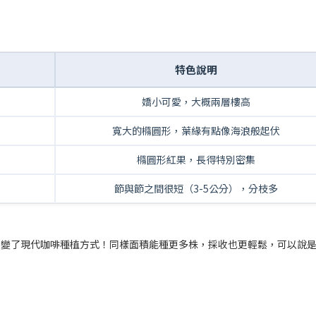
特色說明
嬌小可愛，大概兩層樓高
寬大的橢圓形，葉緣有點像海浪般起伏
橢圓形紅果，長得特別密集
節與節之間很短（3-5公分），分枝多
改變了現代咖啡種植方式！同樣面積能種更多株，採收也更輕鬆，可以說