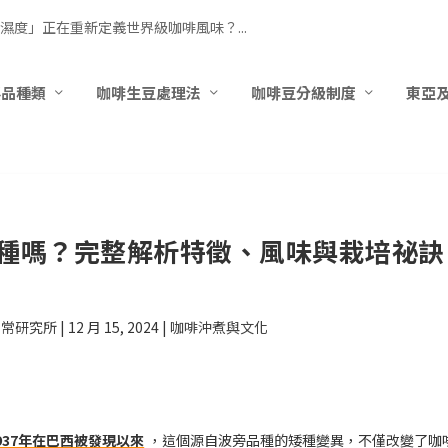
濕度」正在重新定義世界級咖啡風味？...
要品種類
咖啡生豆處理法
咖啡豆分級制度
東亞
啡品種嗎？完整解析特徵、風味與栽培祕訣
日常研究所
|
12 月 15, 2024
|
咖啡沖煮與文化
937年在巴西被發現以來
，這個源自波旁品種的矮種變異，不僅改變了咖