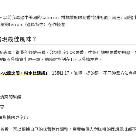
的。以前我喝過中美洲的Caturra，柑橘酸度跟花香特別明顯；而巴西那邊
terroir（產區特性）在作怪啦！
展現最佳風味？
的甜度表現。從我的經驗來看，淺焙能突出水果香，中焙則讓堅果香更明顯。
約8-9分鐘會出現一爆，總時間控制在11-13分鐘左右。
8-92度之間，粉水比建議1
：15到1:17。值得一提的是，不同沖煮方法會
現清爽的果酸
焙豆
讓焦糖味更突出
些參數，可以根據自己的味蕾稍作調整。畢竟每個人對咖啡的理想風味都