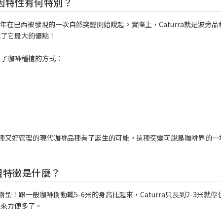
因特性有何特別？
37年在巴西被發現的一次自然突變開始說起。實際上，Caturra就是波旁品
成了它最大的優點！
變了咖啡種植的方式：
些好種又好管理的現代咖啡品種有了誕生的可能。這種突變可說是咖啡界的一
觀特徵是什麼？
樹型！跟一般咖啡樹動輒5-6米的身高比起來，Caturra只長到2-3米就停
起來方便多了。