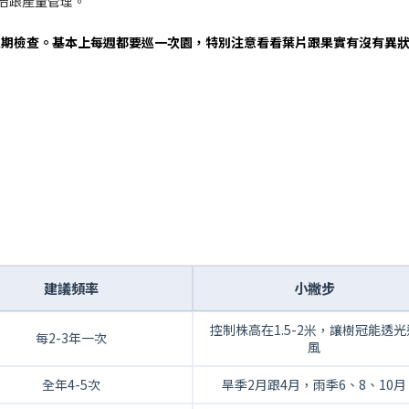
防治跟產量管理。
定期檢查。基本上每週都要巡一次園，特別注意看看葉片跟果實有沒有異
建議頻率
小撇步
控制株高在1.5-2米，讓樹冠能透光
每2-3年一次
風
全年4-5次
旱季2月跟4月，雨季6、8、10月