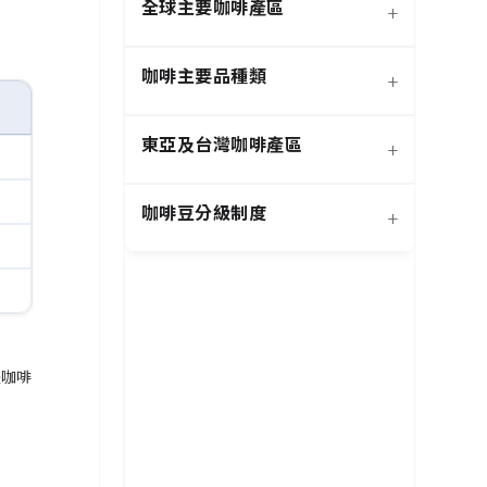
全球主要咖啡產區
+
咖啡主要品種類
+
日曬法咖啡豆
東亞及台灣咖啡產區
+
經典阿拉比卡品種
蜜處理法咖啡豆
咖啡豆分級制度
+
非洲知名咖啡產區
特色與現代阿拉比卡品種
創新發酵處理法咖啡豆
羅布斯塔咖啡豆
中南美洲知名咖啡產區
抗病阿拉比卡混血品種
水洗法咖啡豆
是咖啡
特定區域特色處理法咖啡
台灣特色咖啡產區
阿拉比卡咖啡豆
亞洲其他咖啡產區
豆
國際通用咖啡豆分級標準
中國雲南咖啡產區
其他稀有咖啡品種類