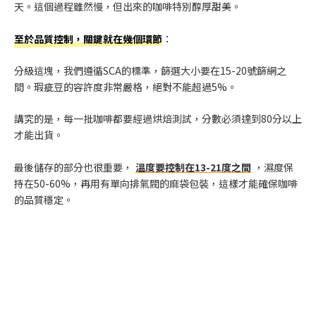
天。這個過程雖然慢，但出來的咖啡特別醇厚甜美。
至於品質控制，關鍵就在幾個環節
：
分級這塊，我們遵循SCA的標準，篩選大小要在15-20號篩網之
間。瑕疵豆的容許度非常嚴格，絕對不能超過5%。
講究的是，每一批咖啡都要經過烘焙測試，分數必須達到80分以上
才能出貨。
最後儲存的部分也很重要，
溫度要控制在13-21度之間
，濕度保
持在50-60%，再用有單向排氣閥的麻袋包裝，這樣才能確保咖啡
的品質穩定。