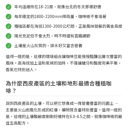
年均溫維持在18-21度，就像台北的冬天那樣舒適
每年穩定的1800-2200mm降雨量，咖啡樹不會渴著
種植區都在海拔1300-2000公尺間，正是風味發展的黃金高度
陽光充足但不會太烈，時不時還有雲霧調節
土壤是火山灰質的，排水好又富含營養
值得一提的是，這樣的環境組合讓咖啡豆能慢慢醞釀出層次豐富的
風味。高海拔加上溫和氣候的加持，不僅讓糖分和酸度完美平衡，
香氣也特別迷人。
為什麼西皮產區的土壤和地形最適合種植咖
啡？
說到西皮產區的土壤，可以把它想像成一塊營養豐富的花園土 —
主要是火山岩風化形成的紅壤，礦物質含量特別豐富。值得一提的
是，這裡的土壤酸鹼度剛剛好維持在6.0-6.5之間，就像咖啡樹的最
佳生長配方。