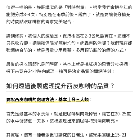
值得一提的是，施肥講究的是「對時對量」。通常我們會把全年的
施肥分成3-4次，特別是在雨季前後。說白了，就是要讓養分補充
的時間點跟咖啡樹的需求完美配合。
講到修剪，我個人的經驗是，保持樹高在2-3公尺最實在。這樣不
只採收方便，還能確保陽光照射均勻。病蟲害防治呢？我們現在都
強調綜合防治，就是盡量少用農藥，多用預防勝於治療的方式。
最後的採收環節也是門學問，基本上就是挑紅透的果實分批採摘，
採下來要在24小時內處理—這可是決定品質的關鍵時刻！
如何透過後製處理提升西皮咖啡的品質？
要說西皮咖啡的處理方法，基本上分三大類
：
首先是最基本的水洗法，就是把咖啡果肉洗掉後，讓它在20-25度
的水中發酵個一天多，這樣處理出來的咖啡特別清爽明亮。
其實呢，還有一種老派但很講究的日曬法，整顆果實曬上15-21