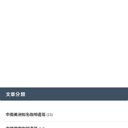
國際通用咖啡豆分級標準
中國雲南咖啡產區
其他稀有咖啡品種類
各國特色咖啡豆分級制度
越南咖啡產區
文章分類
中南美洲知名咖啡產區
(15)