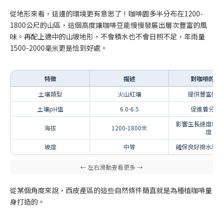
從地形來看，這邊的環境更有意思了！咖啡園多半分布在1200-
1800公尺的山區，這個高度讓咖啡豆能慢慢發展出層次豐富的風
味。再配上適中的山坡地形，不會積水也不會日照不足，年雨量
1500-2000毫米更是恰到好處。
特徵
描述
對咖啡的影
土壤類型
火山紅壤
提供豐富礦
土壤pH值
6.0-6.5
促進養分吸
影響生長速度和
海拔
1200-1800米
度
坡度
中等
確保良好排水和
從某個角度來說，西皮產區的這些自然條件簡直就是為種植咖啡量
身打造的。