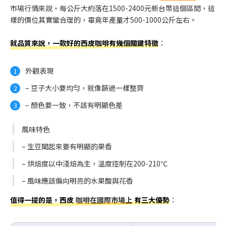
市場行情來說，每公斤大約落在1500-2400元新台幣這個區間，這
樣的價位其實蠻合理的，畢竟年產量才500-1000公斤左右。
就品質來說，一款好的西皮咖啡有幾個關鍵特徵
：
外觀表現
– 豆子大小要均勻，就像篩過一樣整齊
– 顏色要一致，不該有明顯色差
風味特色
– 生豆聞起來要有明顯的果香
– 烘焙度以中淺焙為主，溫度控制在200-210℃
– 風味應該偏向明亮的水果酸與花香
值得一提的是，西皮
咖啡在國際市場上
有三大優勢
：