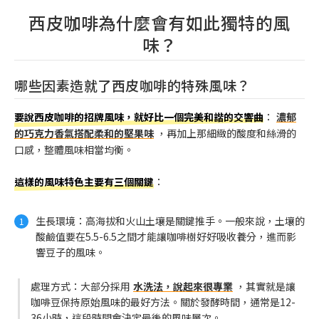
西皮咖啡為什麼會有如此獨特的風
味？
哪些因素造就了西皮咖啡的特殊風味？
要說西皮咖啡的招牌風味，就好比一個完美和諧的交響曲
：
濃郁
的巧克力香氣搭配柔和的堅果味
，再加上那細緻的酸度和絲滑的
口感，整體風味相當均衡。
這樣的風味特色主要有三個關鍵
：
生長環境：高海拔和火山土壤是關鍵推手。一般來說，土壤的
酸鹼值要在5.5-6.5之間才能讓咖啡樹好好吸收養分，進而影
響豆子的風味。
處理方式：大部分採用
水洗法，說起來很專業
，其實就是讓
咖啡豆保持原始風味的最好方法。關於發酵時間，通常是12-
36小時，這段時間會決定最後的風味層次。