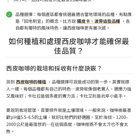
品種選擇：每個產區都會挑選最適合當地環境的品種，有點像
是「因地制宜」的概念。比方說
鐵皮卡、波旁這些品種
，各
自都有獨特的風味特色，讓西皮咖啡更有層次感。
如何種植和處理西皮咖啡才能確保最
佳品質？
西皮咖啡的栽培和採收有什麼訣竅？
談到
西皮咖啡的種植
，品種選擇可說是成功的第一步。其實就跟
人一樣，每個品種都有自己的特色—波旁就像個老實人，適應力強
又風味好；卡杜拉是個多產的實力派；卡杜艾則是抗旱小能手。
要說到栽培管理，首要條件就是土壤環境。一般來說，咖啡樹最喜
歡pH值5.5-6.5的土壤，就好比牠們的舒適圈。至於海拔，1200-
2000公尺是最理想的—在這個高度，咖啡樹既不會太冷也不會太
熱。