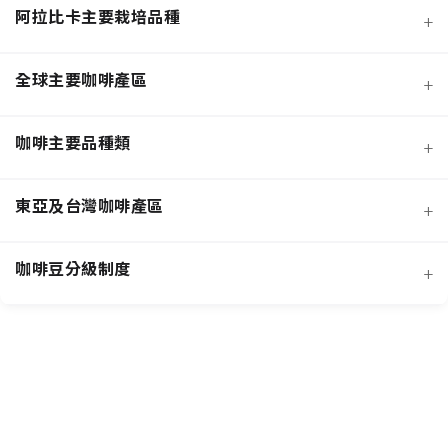
阿拉比卡主要栽培品種
+
全球主要咖啡產區
+
咖啡主要品種類
+
日曬法咖啡豆
東亞及台灣咖啡產區
+
經典阿拉比卡品種
蜜處理法咖啡豆
咖啡豆分級制度
+
非洲知名咖啡產區
特色與現代阿拉比卡品種
創新發酵處理法咖啡豆
羅布斯塔咖啡豆
中南美洲知名咖啡產區
抗病阿拉比卡混血品種
水洗法咖啡豆
台灣特色咖啡產區
阿拉比卡咖啡豆
亞洲其他咖啡產區
特定區域特色處理法咖啡豆