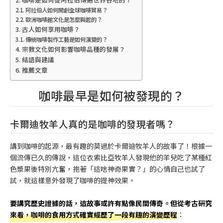
阿拉伯人如何開創全球咖啡貿易？
歐洲咖啡館文化是怎麼興起的？
古人如何享用咖啡？
傳統咖啡製作工藝是如何演變的？
宗教文化如何影響咖啡品種的發展？
結語與建議
推薦文章
咖啡最早是如何被發現的？
卡爾迪牧羊人真的是咖啡的發現者嗎？
講到咖啡的起源，最有趣的莫過於卡爾迪牧羊人的故事了！根據一
個流傳已久的傳說，這位衣索比亞牧羊人發現他的羊兒吃了某種紅
色漿果後特別亢奮，抱著「這啥神奇果實？」的心情自己也試了
試，就這樣意外發現了咖啡的提神效果。
要講究歷史證據的話，這故事或許有點像民間傳奇。但從考古研究
來看，咖啡的食用方式確實經歷了一段有趣的演變歷程
：