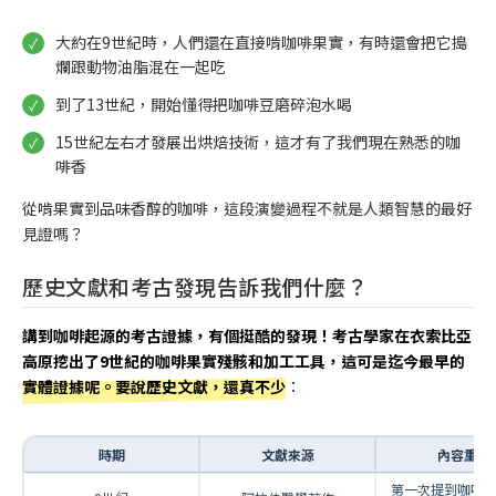
大約在9世紀時，人們還在直接啃咖啡果實，有時還會把它搗
爛跟動物油脂混在一起吃
到了13世紀，開始懂得把咖啡豆磨碎泡水喝
15世紀左右才發展出烘焙技術，這才有了我們現在熟悉的咖
啡香
從啃果實到品味香醇的咖啡，這段演變過程不就是人類智慧的最好
見證嗎？
歷史文獻和考古發現告訴我們什麼？
講到咖啡起源的考古證據，有個挺酷的發現！考古學家在衣索比亞
高原挖出了9世紀的咖啡果實殘骸和加工工具，這可是迄今最早的
實體證據呢。要說歷史文獻，還真不少
：
時期
文獻來源
內容重點
第一次提到咖啡