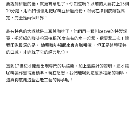
要說到研磨的話，就更有意思了。你知道嗎？以前的人要花上15到
20分鐘，用石臼慢慢地把咖啡豆研磨成粉，跟現在按個按鈕就搞
定，完全是兩個世界！
最有特色的大概就是土耳其咖啡了。他們用一種叫cezve的特製銅
壺，把超細的咖啡粉直接跟70度左右的水一起煮，還要煮三次！讓
我印象最深的是，
這種咖啡喝起來會有咖啡渣
，但正是這種獨特
的口感，才造就了它的經典地位。
直到17世紀才開始出現專門的烘焙機，加上溫度計的發明，這才讓
咖啡製作變得更精準。現在想想，我們能喝到這麼多種類的咖啡，
還真得感謝這些古老工藝的傳承呢！