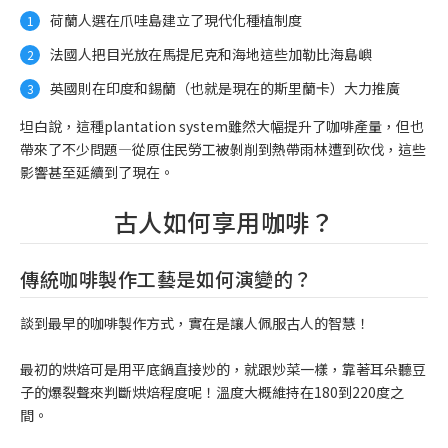
荷蘭人選在爪哇島建立了現代化種植制度
法國人把目光放在馬提尼克和海地這些加勒比海島嶼
英國則在印度和錫蘭（也就是現在的斯里蘭卡）大力推廣
坦白說，這種plantation system雖然大幅提升了咖啡產量，但也
帶來了不少問題—從原住民勞工被剝削到熱帶雨林遭到砍伐，這些
影響甚至延續到了現在。
古人如何享用咖啡？
傳統咖啡製作工藝是如何演變的？
談到最早的咖啡製作方式，實在是讓人佩服古人的智慧！
最初的烘焙可是用平底鍋直接炒的，就跟炒菜一樣，靠著耳朵聽豆
子的爆裂聲來判斷烘焙程度呢！溫度大概維持在180到220度之
間。