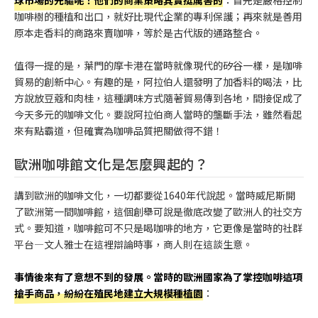
球市場的先驅呢！他們的商業策略其實挺厲害的
：首先是嚴格控制
咖啡樹的種植和出口，就好比現代企業的專利保護；再來就是善用
原本走香料的商路來賣咖啡，等於是古代版的通路整合。
值得一提的是，葉門的摩卡港在當時就像現代的矽谷一樣，是咖啡
貿易的創新中心。有趣的是，阿拉伯人還發明了加香料的喝法，比
方說放豆蔻和肉桂，這種調味方式隨著貿易傳到各地，間接促成了
今天多元的咖啡文化。要說阿拉伯商人當時的壟斷手法，雖然看起
來有點霸道，但確實為咖啡品質把關做得不錯！
歐洲咖啡館文化是怎麼興起的？
講到歐洲的咖啡文化，一切都要從1640年代說起。當時威尼斯開
了歐洲第一間咖啡館，這個創舉可說是徹底改變了歐洲人的社交方
式。要知道，咖啡館可不只是喝咖啡的地方，它更像是當時的社群
平台—文人雅士在這裡辯論時事，商人則在這談生意。
事情後來有了意想不到的發展。當時的歐洲國家為了掌控咖啡這項
搶手商品，紛紛在殖民地建立大規模種植園
：