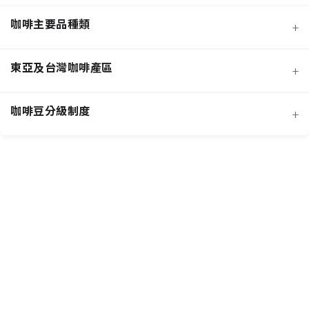
咖啡主要品種類
+
日曬法咖啡豆
東亞及台灣咖啡產區
+
經典阿拉比卡品種
蜜處理法咖啡豆
咖啡豆分級制度
+
非洲知名咖啡產區
特色與現代阿拉比卡品種
創新發酵處理法咖啡豆
羅布斯塔咖啡豆
中南美洲知名咖啡產區
抗病阿拉比卡混血品種
水洗法咖啡豆
台灣特色咖啡產區
阿拉比卡咖啡豆
亞洲其他咖啡產區
特定區域特色處理法咖啡豆
國際通用咖啡豆分級標準
中國雲南咖啡產區
其他稀有咖啡品種類
各國特色咖啡豆分級制度
越南咖啡產區