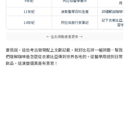
9世紀
阿拉伯醫學著作
用
11世紀
波斯醫學百科全書
詳細解說咖啡特
記下衣索比亞人
14世紀
阿拉伯旅行家筆記
習慣
要我說，這些考古發現配上文獻記載，就好比在拼一幅拼圖—幫我
們理解咖啡是怎麼從衣索比亞傳到世界各地的。從醫學用途到日常
飲品，這演變還真是有意思！