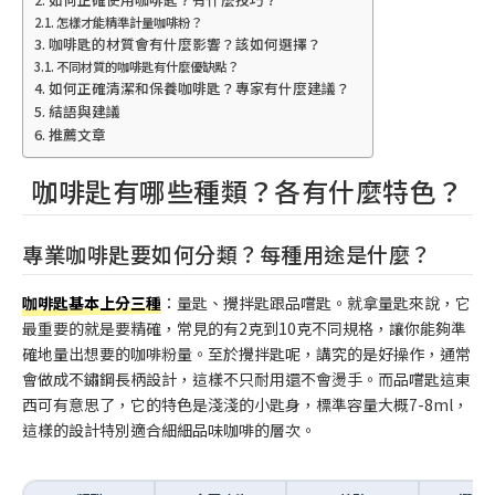
怎樣才能精準計量咖啡粉？
咖啡匙的材質會有什麼影響？該如何選擇？
不同材質的咖啡匙有什麼優缺點？
如何正確清潔和保養咖啡匙？專家有什麼建議？
結語與建議
推薦文章
咖啡匙有哪些種類？各有什麼特色？
專業咖啡匙要如何分類？每種用途是什麼？
咖啡匙基本上分三種
：量匙、攪拌匙跟品嚐匙。就拿量匙來說，它
最重要的就是要精確，常見的有2克到10克不同規格，讓你能夠準
確地量出想要的咖啡粉量。至於攪拌匙呢，講究的是好操作，通常
會做成不鏽鋼長柄設計，這樣不只耐用還不會燙手。而品嚐匙這東
西可有意思了，它的特色是淺淺的小匙身，標準容量大概7-8ml，
這樣的設計特別適合細細品味咖啡的層次。