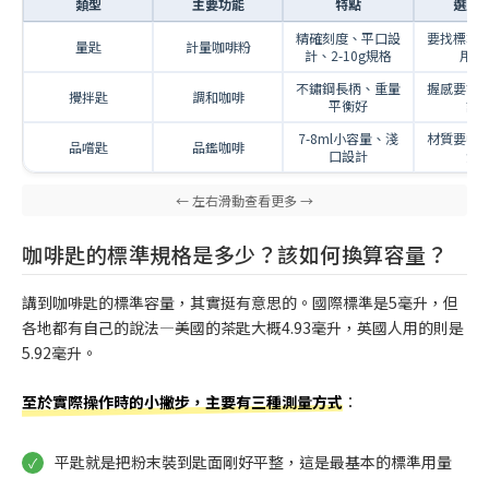
類型
主要功能
特點
選購
精確刻度、平口設
要找標準
量匙
計量咖啡粉
計、2-10g規格
用材
不鏽鋼長柄、重量
握感要舒
攪拌匙
調和咖啡
平衡好
設
7-8ml小容量、淺
材質要中
品嚐匙
品鑑咖啡
口設計
清
咖啡匙的標準規格是多少？該如何換算容量？
講到咖啡匙的標準容量，其實挺有意思的。國際標準是5毫升，但
各地都有自己的說法—美國的茶匙大概4.93毫升，英國人用的則是
5.92毫升。
至於實際操作時的小撇步，主要有三種測量方式
：
平匙就是把粉末裝到匙面剛好平整，這是最基本的標準用量