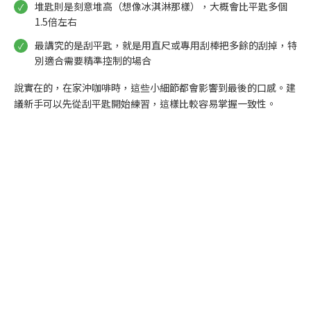
堆匙則是刻意堆高（想像冰淇淋那樣），大概會比平匙多個
1.5倍左右
最講究的是刮平匙，就是用直尺或專用刮棒把多餘的刮掉，特
別適合需要精準控制的場合
說實在的，在家沖咖啡時，這些小細節都會影響到最後的口感。建
議新手可以先從刮平匙開始練習，這樣比較容易掌握一致性。