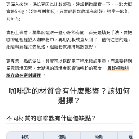
更深入來說，深焙豆因為比較輕盈，建議稍微壓實一下，一匙大概
會是5-6g；淺焙豆則相反，只要輕輕鬆散填充就好，通常一匙能
到6-7g。
實務上來看，精準度還跟一些小細節有關。首先是填充手法，要把
咖啡匙輕輕插入咖啡粉中，再用刮板或直尺刮平。值得注意的是，
細磨粉要輕拍去氣泡，粗磨粉就維持鬆散就好。
更專業一點的做法，其實可以搭配電子秤來確認重量。而且要特別
留意環境因素，太潮濕的環境會影響咖啡粉的密度，
最好把咖啡
粉存放在密封罐裡
。
咖啡匙的材質會有什麼影響？該如何
選擇？
不同材質的咖啡匙有什麼優缺點？
材質
優點
缺點
適用