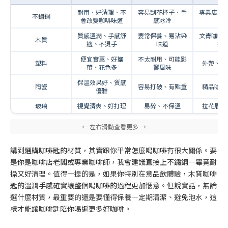
耐用、好清理、不
容易刮花杯子、手
專業店家
不鏽鋼
會改變咖啡味道
感冰冷
用
質感溫潤、手感舒
要常保養、易沾染
文青咖啡
木質
適、不燙手
味道
擺
便宜實惠、好攜
不太耐用、可能影
塑料
外帶、臨
帶、花色多
響風味
保溫效果好、質感
陶瓷
容易打破、有點重
精品咖啡
優雅
玻璃
視覺清爽、好打理
易碎、不保溫
拉花展示
講到選購咖啡匙的材質，其實跟你平常怎麼喝咖啡有很大關係。要
是你是咖啡店老闆或專業咖啡師，我會建議直接上不鏽鋼—畢竟耐
操又好清理。值得一提的是，如果你特別在意品飲體驗，木質咖啡
匙的溫潤手感確實讓整個喝咖啡的過程更加愜意。但說實話，無論
選什麼材質，最重要的還是要懂得保養—定期清潔、避免泡水，這
樣才能讓咖啡匙陪你喝遍更多好咖啡。