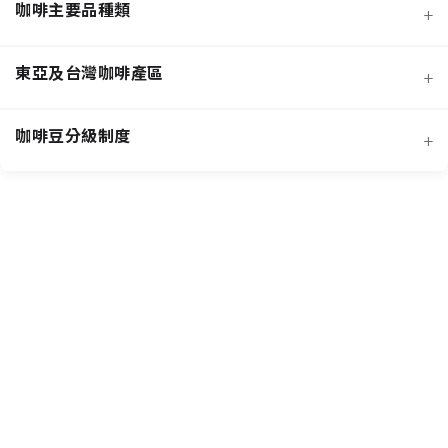
咖啡主要品種類
+
日曬法咖啡豆
東亞及台灣咖啡產區
+
經典阿拉比卡品種
蜜處理法咖啡豆
咖啡豆分級制度
+
非洲知名咖啡產區
特色與現代阿拉比卡品種
創新發酵處理法咖啡豆
羅布斯塔咖啡豆
中南美洲知名咖啡產區
抗病阿拉比卡混血品種
水洗法咖啡豆
台灣特色咖啡產區
阿拉比卡咖啡豆
亞洲其他咖啡產區
特定區域特色處理法咖啡豆
國際通用咖啡豆分級標準
中國雲南咖啡產區
其他稀有咖啡品種類
各國特色咖啡豆分級制度
越南咖啡產區