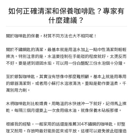
如何正確清潔和保養咖啡匙？專家有
什麼建議？
關於咖啡匙的保養，材質不同方法也大不相同呢！
關於不鏽鋼匙的清潔，最基本就是用溫水加上一點中性清潔劑輕輕
擦洗。特別注意的是，水溫要控制在手能碰的程度就好，太燙反而
不好。要是遇到頑固水垢，可以用一份白醋配三份水泡個十分鐘。
至於銀製咖啡匙，其實沒有想像中那麼難照顧。基本上就是用專用
的銀器清潔劑，或者用小蘇打水溶液清洗。重點是動作要溫柔，千
萬別用力刷。
木柄咖啡匙則比較嬌貴。用略溫的水快速沖一下就好，記得馬上擦
乾。每隔三個月還要上一次食用級木油，就像保養木砧板那樣。
根據我的經驗，一般家用的話還是推薦304不鏽鋼的咖啡匙，好整
理又耐用。存放時最好能掛起來或平放，這樣可以避免彼此碰撞造