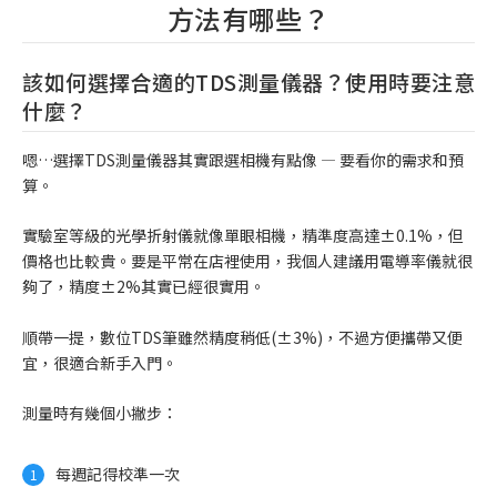
方法有哪些？
該如何選擇合適的TDS測量儀器？使用時要注意
什麼？
嗯…選擇TDS測量儀器其實跟選相機有點像 — 要看你的需求和預
算。
實驗室等級的光學折射儀就像單眼相機，精準度高達±0.1%，但
價格也比較貴。要是平常在店裡使用，我個人建議用電導率儀就很
夠了，精度±2%其實已經很實用。
順帶一提，數位TDS筆雖然精度稍低(±3%)，不過方便攜帶又便
宜，很適合新手入門。
測量時有幾個小撇步：
每週記得校準一次