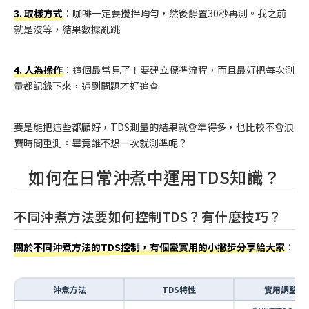
3. 取樣方式
：咖啡一定要攪拌均勻，然後靜置30秒再測。我之前
就是沒等，結果數據亂跳
4. 人為操作
：這個最常見了！要建立標準流程，而且最好把每次測
量都記錄下來，遇到問題才好追查
要是能把這些都顧好，TDS測量的結果就會準得多，也比較不會浪
費時間重測。畢竟誰不想一次就測準呢？
如何在日常沖煮中運用TDS知識？
不同沖煮方法要如何控制TDS？有什麼技巧？
關於不同沖煮方法的TDS控制，有個蠻實用的小撇步分享給大家
：
沖煮方法
TDS特性
實用調整建