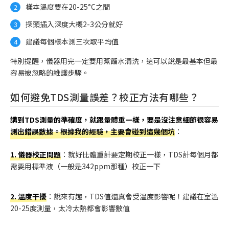
樣本溫度要在20-25°C之間
探頭插入深度大概2-3公分就好
建議每個樣本測三次取平均值
特別提醒，儀器用完一定要用蒸餾水清洗，這可以說是最基本但最
容易被忽略的維護步驟。
如何避免TDS測量誤差？校正方法有哪些？
講到TDS測量的準確度，就跟量體重一樣，要是沒注意細節很容易
測出錯誤數據。根據我的經驗，主要會碰到這幾個坑
：
1. 儀器校正問題
：就好比體重計要定期校正一樣，TDS計每個月都
需要用標準液（一般是342ppm那種）校正一下
2. 溫度干擾
：說來有趣，TDS值還真會受溫度影響呢！建議在室溫
20-25度測量，太冷太熱都會影響數值