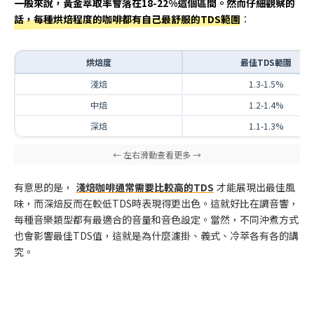
一般來說，黃金萃取率會落在18-22%這個區間。然而仔細觀察的
話，每種烘焙程度的咖啡都有自己最舒服的TDS範圍
：
烘焙度
最佳TDS範圍
淺焙
1.3-1.5%
中焙
1.2-1.4%
深焙
1.1-1.3%
有意思的是，
淺焙咖啡通常需要比較高的TDS
才能展現出最佳風
味，而深焙反而在較低TDS時表現得更出色。這就好比在調音響，
每種音樂類型都有最適合的音量和音色設定。當然，不同沖煮方式
也會影響最佳TDS值，這就是為什麼濾掛、義式、冷萃各有各的講
究。