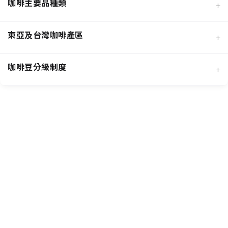
咖啡主要品種類
+
日曬法咖啡豆
東亞及台灣咖啡產區
+
經典阿拉比卡品種
蜜處理法咖啡豆
咖啡豆分級制度
+
非洲知名咖啡產區
特色與現代阿拉比卡品種
創新發酵處理法咖啡豆
羅布斯塔咖啡豆
中南美洲知名咖啡產區
抗病阿拉比卡混血品種
水洗法咖啡豆
台灣特色咖啡產區
阿拉比卡咖啡豆
亞洲其他咖啡產區
特定區域特色處理法咖啡豆
國際通用咖啡豆分級標準
中國雲南咖啡產區
其他稀有咖啡品種類
各國特色咖啡豆分級制度
越南咖啡產區