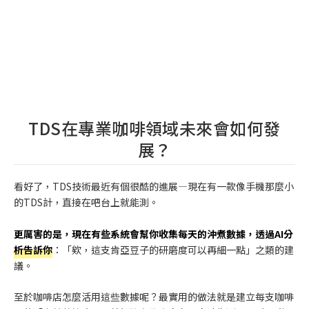
TDS在專業咖啡領域未來會如何發
展？
看好了，TDS技術最近有個很酷的進展—現在有一款像手機那麼小
的TDS計，直接在吧台上就能測。
更厲害的是，現在有些系統會幫你收集每天的沖煮數據，透過AI分
析告訴你
：「欸，這支肯亞豆子的研磨度可以再細一點」之類的建
議。
至於咖啡店怎麼活用這些數據呢？最實用的做法就是建立每支咖啡