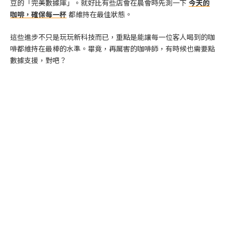
豆的「完美數據庫」。就好比有些店會在晨會時先測一下
今天的
咖啡，確保每一杯
都維持在最佳狀態。
這些進步不只是玩玩新科技而已，重點是能讓每一位客人喝到的咖
啡都維持在最棒的水準。畢竟，再厲害的咖啡師，有時候也需要點
數據支援，對吧？