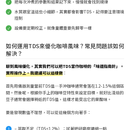
把每次沖煮的參數和結果記下來，慢慢就會找到規律
水質跟室溫這些小細節，其實都會影響TDS，記得要注意環境
控制
設備要定期校正，就像量體重要先歸零一樣
如何運用TDS來優化咖啡風味？常見問題該如何
解決？
聊到風味優化，其實我們可以把TDS當作咖啡的「味道指南針」。
實際操作上，我建議可以這樣做
：
首先用儀器測量當前TDS值—手沖咖啡通常會落在1.2-1.5%這個區
間。然後呢，根據你手上的咖啡豆特性來設定目標，就好比淺焙的
豆子通常會選擇稍低的TDS值，這樣才能突出它的果酸味。
要是發現數值不理想，可以從這幾個方向著手：
– 萃取不足（TDS<1.2%）：試著把研磨度調細一點