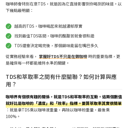
咖啡師會特別在意TDS，就是因為它直接影響到你喝到的味道。以
下幾點最明顯：
越高的TDS，咖啡喝起來就越濃郁厚實
找到最佳TDS區間，咖啡的酸甜苦就會很和諧
TDS還會決定喝完後，那個韻味能留在嘴巴多久
從實務經驗來看，
掌握好TDS不只是在做咖啡
時的重要指標，更
是確保每一杯都能維持水準的關鍵。
TDS和萃取率之間有什麼關聯？如何計算與應
用？
咖啡界有個很有趣的關係，就是TDS和萃取率的互動。這兩個數值
就好比是咖啡的「濃度」和「效率」指標。要算萃取率其實很簡單
：就是拿TDS乘以咖啡液重量，再除以咖啡粉重量，最後乘
100%。