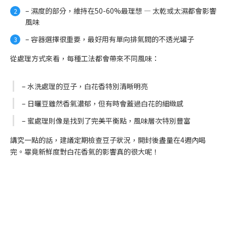
– 濕度的部分，維持在50-60%最理想 — 太乾或太濕都會影響
風味
– 容器選擇很重要，最好用有單向排氣閥的不透光罐子
從處理方式來看，每種工法都會帶來不同風味：
– 水洗處理的豆子，白花香特別清晰明亮
– 日曬豆雖然香氣濃郁，但有時會蓋過白花的細緻感
– 蜜處理則像是找到了完美平衡點，風味層次特別豐富
講究一點的話，建議定期檢查豆子狀況，開封後盡量在4週內喝
完。畢竟新鮮度對白花香氣的影響真的很大呢！