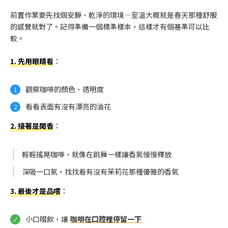
前置作業要先找個安靜、乾淨的環境—室溫大概就是春天那種舒服
的感覺就對了。記得準備一個標準樣本，這樣才有個基準可以比
較。
1. 先用眼睛看
：
觀察咖啡的顏色、透明度
看看表面有沒有漂亮的油花
2. 接著是聞香
：
輕輕搖晃咖啡，就像在跳舞一樣讓香氣慢慢釋放
深吸一口氣，找找看有沒有茉莉花那種優雅的香氣
3. 最後才是品嚐
：
小口啜飲，讓
咖啡在口腔裡停留一下