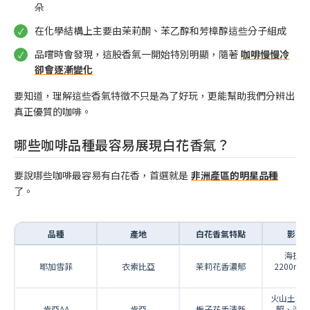
朵
在化學結構上主要由茉莉酮、苯乙醇和芳樟醇這些分子組成
品嚐時會發現，這股香氣一開始特別明顯，隨著
咖啡慢慢冷
卻會逐漸變化
要知道，理解這些香氣特徵不只是為了好玩，更能幫助我們分辨出
真正優質的咖啡。
哪些咖啡品種最容易展現白花香氣？
要說哪些咖啡最容易有白花香，首選就是
非洲產區的明星品種
了。
品種
產地
白花香氣特點
影響
海拔17
耶加雪菲
衣索比亞
茉莉花香濃郁
2200m
候
火山土壤
肯亞AA
肯亞
梔子花香清新
照、海拔1