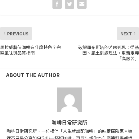
PREVIOUS
NEXT
馬拉威藝伎咖啡有什麼特色？完
破解羅布斯塔的苦味迷思：從基
整風味與品質指南
因、風土到處理法，重新定義
「高級苦」
ABOUT THE AUTHOR
咖啡日常研究所
咖啡日常研究所，一位相信「人生就該配咖啡」的味蕾探險家。這
裡不只是分享如何泡出一杯好咖啡，更要告訴你為什麼連科學都證