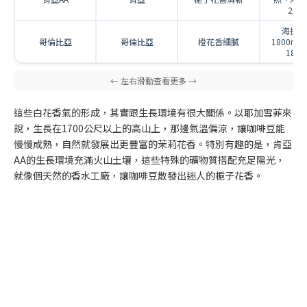
210
海拔12
哥倫比亞
哥倫比亞
橙花香細膩
1800m
18-2
這些白花香氣的形成，其實跟生長環境有很大關係。以耶加雪菲來
說，生長在1700公尺以上的高山上，那邊氣溫偏涼，讓咖啡豆能
慢慢成熟，自然就發展出更豐富的茉莉花香。特別有趣的是，肯亞
AA的生長環境充滿火山土壤，這些特殊的礦物質搭配充足陽光，
就像個天然的香水工廠，讓咖啡豆散發出迷人的梔子花香。