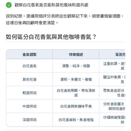
觀察白花香氣是否能和其他風味和諧共處
說到紀錄，建議用個評分表把這些觀察記下來，順便畫個雷達圖，
這樣日後再回顧時會更清楚。
如何區分白花香氣與其他咖啡香氣？
香氣類型
特徵描述
區別方法
注重前調，感受
白花香氣
清雅、純淨、微甜
感
關注中後調，辨
其他花香
濃郁、多層次、複雜
氣
白花香氣明顯，帶有清新
聚焦高音部分，
輕度烘焙
感
性香氣
分析香氣層次，
中度烘焙
白花香與焦糖味平衡
與烘焙香的融
仔細辨識殘留的
深度烘焙
白花香減弱，焦香增強
跡