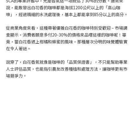
SCA的專業評鑑中，光是香氣這一項就佔了30%的分數。通常來
說，能散發出白花香的咖啡都是海拔1200公尺以上的「高山咖
啡」，經過精細的水洗處理後，基本上都能拿到85分以上的高分。
從商業角度來看，這種帶著優雅白花香的咖啡特別受歡迎 – 市場調
查顯示，消費者願意多付20-30%的價格來品嚐這樣的咖啡呢！畢
竟，當白花香遇上柑橘和蜂蜜的風味，那種層次分明的味覺體驗實
在令人著迷。
說穿了，白花香氣就像是咖啡的「品質保證書」，不只能幫助專業
人士評估品質，也能指引農友改善種植和處理方法，讓咖啡更有市
場競爭力。