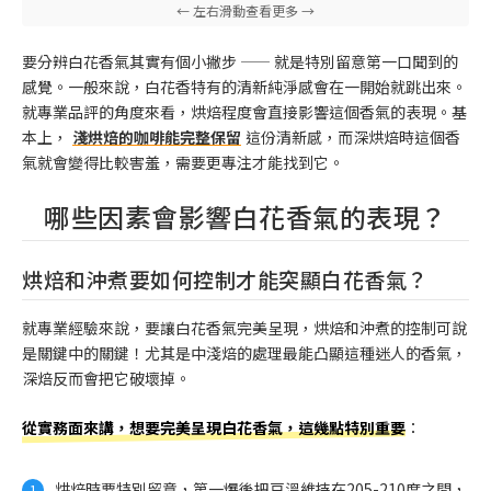
要分辨白花香氣其實有個小撇步 —— 就是特別留意第一口聞到的
感覺。一般來說，白花香特有的清新純淨感會在一開始就跳出來。
就專業品評的角度來看，烘焙程度會直接影響這個香氣的表現。基
本上，
淺烘焙的咖啡能完整保留
這份清新感，而深烘焙時這個香
氣就會變得比較害羞，需要更專注才能找到它。
哪些因素會影響白花香氣的表現？
烘焙和沖煮要如何控制才能突顯白花香氣？
就專業經驗來說，要讓白花香氣完美呈現，烘焙和沖煮的控制可說
是關鍵中的關鍵！尤其是中淺焙的處理最能凸顯這種迷人的香氣，
深焙反而會把它破壞掉。
從實務面來講，想要完美呈現白花香氣，這幾點特別重要
：
烘焙時要特別留意，第一爆後把豆溫維持在205-210度之間，