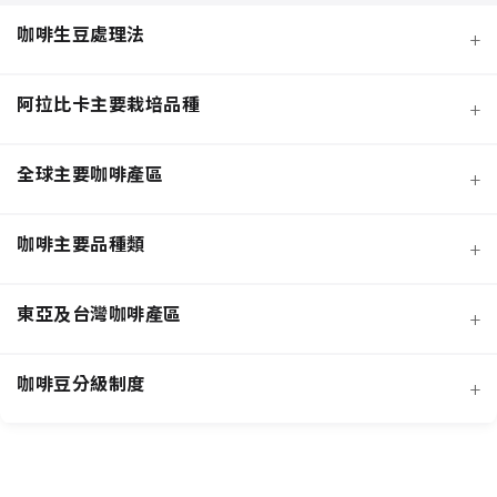
咖啡生豆處理法
+
阿拉比卡主要栽培品種
+
全球主要咖啡產區
+
咖啡主要品種類
+
日曬法咖啡豆
東亞及台灣咖啡產區
+
經典阿拉比卡品種
蜜處理法咖啡豆
咖啡豆分級制度
+
非洲知名咖啡產區
特色與現代阿拉比卡品種
創新發酵處理法咖啡豆
羅布斯塔咖啡豆
中南美洲知名咖啡產區
抗病阿拉比卡混血品種
水洗法咖啡豆