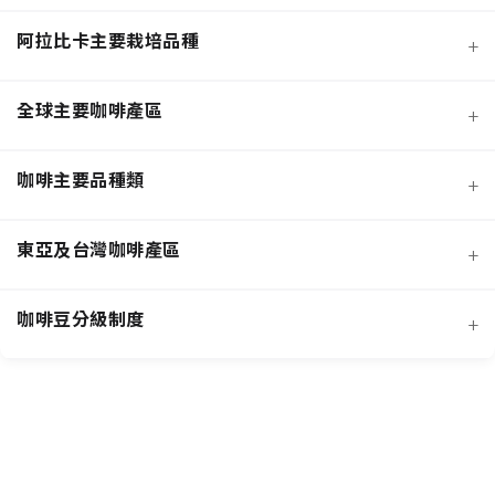
阿拉比卡主要栽培品種
+
全球主要咖啡產區
+
咖啡主要品種類
+
日曬法咖啡豆
東亞及台灣咖啡產區
+
經典阿拉比卡品種
蜜處理法咖啡豆
咖啡豆分級制度
+
非洲知名咖啡產區
特色與現代阿拉比卡品種
創新發酵處理法咖啡豆
羅布斯塔咖啡豆
中南美洲知名咖啡產區
抗病阿拉比卡混血品種
水洗法咖啡豆
台灣特色咖啡產區
阿拉比卡咖啡豆
亞洲其他咖啡產區
特定區域特色處理法咖啡豆