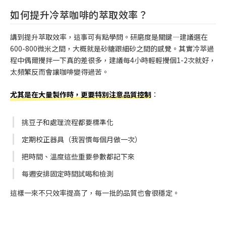
如何提升冷萃咖啡的萃取效率？
講到提升萃取效率，這事可有點學問。研磨度是關鍵—建議選在
600-800微米之間，大概就是砂糖跟細砂之間的感覺。其實冷萃過
程中偶爾攪拌一下真的差很多，建議每4小時輕輕攪個1-2次就好，
太頻繁反而會讓咖啡變得過苦。
尤其是在大量製作時，更要特別注意品質控制
：
挑豆子和處理流程都要標準化
定期校正器具（我習慣每個月做一次）
把時間、溫度這些重要參數都記下來
每週安排固定時間試喝和檢測
這樣一來不只效率提高了，每一批的品質也會很穩定。