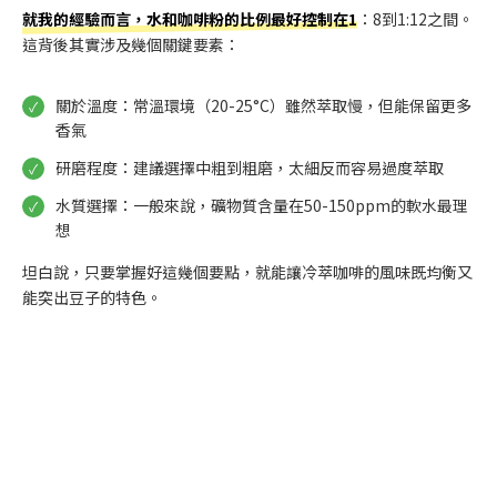
就我的經驗而言，水和咖啡粉的比例最好控制在1
：8到1:12之間。
這背後其實涉及幾個關鍵要素：
關於溫度：常溫環境（20-25°C）雖然萃取慢，但能保留更多
香氣
研磨程度：建議選擇中粗到粗磨，太細反而容易過度萃取
水質選擇：一般來說，礦物質含量在50-150ppm的軟水最理
想
坦白說，只要掌握好這幾個要點，就能讓冷萃咖啡的風味既均衡又
能突出豆子的特色。