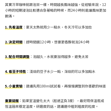
其實冷萃咖啡就跟泡茶一樣，時間越長風味越強。從經驗來說，12
小時的短期浸泡比較適合急著喝的時候，而24小時則能讓風味更加
飽滿。
1. 先看溫度
：夏天太熱就用少一點水，冬天冷可以多加些
2. 決定時間
：趕時間選12小時，想要更香醇就泡24小時
3. 配合時間調整
：泡越久，水就要加得越多，避免太苦
4. 看豆子特性
：淺焙的豆子水少一點，深焙的可以多加點水
5. 小量實驗
：建議先用100ml試試看，再慢慢調整到你喜歡的味道
重要提醒
：如果室溫變化太大（超過正負3度），最好用保溫瓶或
恆溫箱來穩定溫度。研磨度的話，建議選中粗到粗度的粒度。