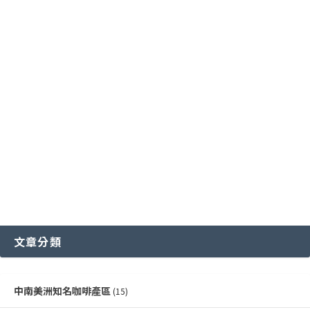
國際通用咖啡豆分級標準
中國雲南咖啡產區
其他稀有咖啡品種類
各國特色咖啡豆分級制度
越南咖啡產區
文章分類
中南美洲知名咖啡產區
(15)