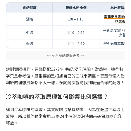
烘焙程度
建議水粉比例
為什麼這樣
需要更多咖啡粉
淺焙
1:8 – 1:10
花果香氣
平衡是關鍵，這
中焙
1:10 – 1:11
安全
深焙
1:11 – 1:12
避免過度萃取帶
說到實際操作，建議搭配12-24小時的浸泡時間。當然啦，這些數
字只是參考值，最重要的是根據自己的口味來調整。畢竟每個人對
咖啡的理想風味都不太一樣，多試幾次就能找到最適合你的配方！
冷萃咖啡的萃取原理如何影響比例選擇？
講到冷萃咖啡的萃取，其實就跟泡茶有點像。因為在低溫下萃取比
較慢，所以我們通常會用12到24小時的浸泡時間來確保風味充分
釋放。