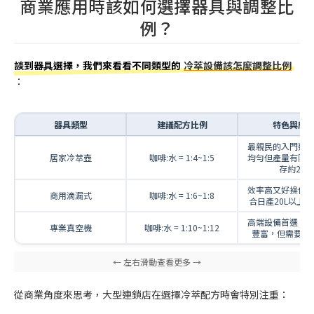
商業應用時該如何選擇器具與調整比
例？
談到器具選擇，我們來看看不同類型的
冷萃設備該怎麼調整比例
：
器具類型
建議配方比例
特色與應
最親民的入門選
居家冷萃壺
咖啡:水 = 1:4~1:5
均勻但產量有限
存約2週
效率高又好操作
商用滴漏式
咖啡:水 = 1:6~1:8
合日產20L以上
高端設備首選，
專業真空機
咖啡:水 = 1:10~1:12
豐富，但需要專
從商業角度來思考，大型連鎖店在選擇冷萃配方時會特別注重：