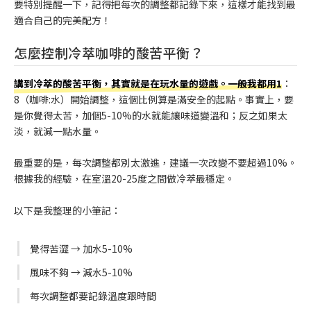
要特別提醒一下，記得把每次的調整都記錄下來，這樣才能找到最
適合自己的完美配方！
怎麼控制冷萃咖啡的酸苦平衡？
講到冷萃的酸苦平衡，其實就是在玩水量的遊戲。一般我都用1
：
8（咖啡:水）開始調整，這個比例算是滿安全的起點。事實上，要
是你覺得太苦，加個5-10%的水就能讓味道變溫和；反之如果太
淡，就減一點水量。
最重要的是，每次調整都別太激進，建議一次改變不要超過10%。
根據我的經驗，在室溫20-25度之間做冷萃最穩定。
以下是我整理的小筆記：
覺得苦澀 → 加水5-10%
風味不夠 → 減水5-10%
每次調整都要記錄溫度跟時間