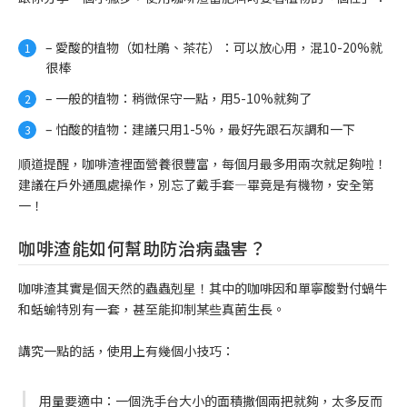
– 愛酸的植物（如杜鵑、茶花）：可以放心用，混10-20%就
很棒
– 一般的植物：稍微保守一點，用5-10%就夠了
– 怕酸的植物：建議只用1-5%，最好先跟石灰調和一下
順道提醒，咖啡渣裡面營養很豐富，每個月最多用兩次就足夠啦！
建議在戶外通風處操作，別忘了戴手套—畢竟是有機物，安全第
一！
咖啡渣能如何幫助防治病蟲害？
咖啡渣其實是個天然的蟲蟲剋星！其中的咖啡因和單寧酸對付蝸牛
和蛞蝓特別有一套，甚至能抑制某些真菌生長。
講究一點的話，使用上有幾個小技巧：
用量要適中：一個洗手台大小的面積撒個兩把就夠，太多反而