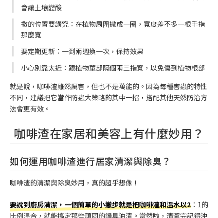
會讓土壤變酸
撒的位置要講究：在植物周圍撒成一圈，寬度差不多一根手指
那麼寬
要定期更新：一到兩週換一次，保持效果
小心別靠太近：跟植物莖部隔個兩三指寬，以免傷到植物根部
就是說，咖啡渣雖然厲害，但也不是萬能的。因為每種害蟲的特性
不同，建議把它當作防蟲大策略的其中一招，搭配其他天然防治方
法會更有效。
咖啡渣在家居和美容上有什麼妙用？
如何運用咖啡渣進行居家清潔與除臭？
咖啡渣的清潔與除臭妙用，真的超乎想像！
要說到廚房清潔，一個簡單的小撇步就是把咖啡渣和溫水以2
：1的
比例混合，就能搞定那些頑固的鍋具油漬。當然啦，清潔完記得沖