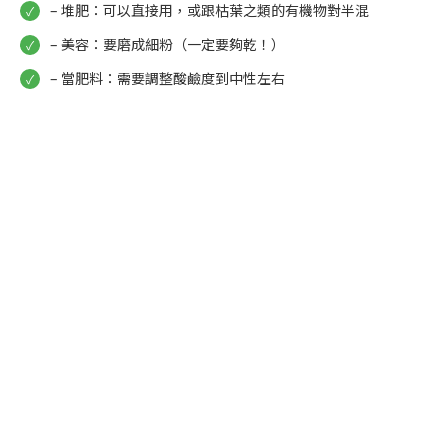
– 堆肥：可以直接用，或跟枯葉之類的有機物對半混
– 美容：要磨成細粉（一定要夠乾！）
– 當肥料：需要調整酸鹼度到中性左右