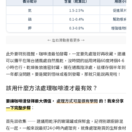
養分成分
含量（乾重比）
用途小提
氮
1.5-2.5%
促進葉片生
磷
0.1-0.4%
幫助根系發
鉀
0.3-0.8%
增強植物抵
此外要特別提醒，咖啡渣最怕發霉，一定要先處理好再收藏。建議
可以攤平在陽台通風處自然風乾，沒時間的話用烤箱60度烤個4-6
小時也行。乾燥後放進密封罐，擺在通風陰涼處，這樣存個半年到
一年都沒問題。要是聞到怪味或看到發霉，那就只能說再見啦！
該用什麼方法處理咖啡渣才最有效？
要讓咖啡渣發揮最大價值，
處理方式可是很有學問
的！我來分享
一下完整步驟
：
首先談收集 —— 建議用乾淨的玻璃罐或保鮮盒，記得別跟廚餘混
在一起。一般來說最好24小時內處理完，就像處理剛買的生鮮食材