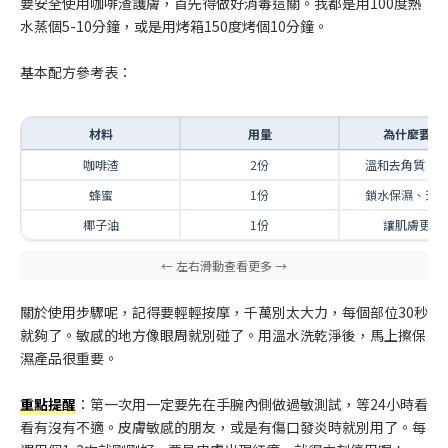
要安全使用咖啡渣護膚，首先得做好消毒這關。我都是用100度熱
水蒸個5-10分鐘，或是用烤箱150度烤個10分鐘。
基本配方參考表：
材料
用量
為什麼要加
咖啡渣
2份
溫和去角質、
蜂蜜
1份
鎖水保濕、天
椰子油
1份
讓肌膚更柔
關於使用步驟呢，記得要輕輕按摩，千萬別太大力，每個部位30秒
就夠了。敏感的地方像眼周就別碰了。用溫水洗乾淨後，馬上擦保
濕產品很重要。
重點提醒
：第一次用一定要先在手腕內側做過敏測試，等24小時看
看有沒有不適。皮膚敏感的朋友，或是有傷口發炎時就別用了。每