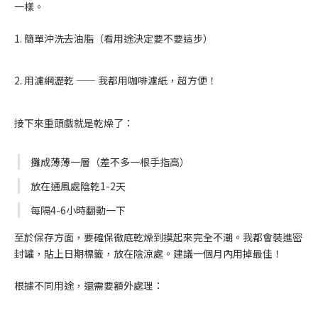
一樣。
1. 簡單沖洗去油脂（看用途決定要不要這步）
2. 用濾網瀝乾 —— 我都用咖啡濾紙，超方便！
接下來重頭戲就是乾燥了：
攤成薄薄一層（差不多一根手指高）
放在通風處陰乾1-2天
每隔4-6小時翻動一下
至於保存方面，要確保徹底乾燥到摸起來完全不潮。我都會裝進密
封罐，貼上日期標籤，放在陰涼處。建議一個月內用掉最佳！
根據不同用途，還需要額外處理：