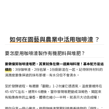
如何在園藝與農業中活用咖啡渣
？
要怎麼用咖啡渣製作有機肥料與堆肥？
要做優質咖啡渣堆肥，其實就像在做一道美味料理！基本配方是這
樣的
：3份咖啡渣、2份枯葉、1份廚餘混在一起。記得保持材料的
濕潤度要像擰過的抹布那樣—有水分但不會滴水。
至於發酵過程，每週要「翻動」1-2次讓它透透氣，溫度要維持在
45-65°C左右。通常4-6週後，當你發現堆肥變成深褐色、聞起來
有點像森林的土壤香，體積也縮小一半時，就表示大功告成囉！
跟你分享一個小撇步，使用咖啡渣當肥料時要看植物的「個性」：