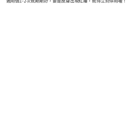
週用個1-2次就剛剛好，要是皮膚出現紅癢，就得立刻停用喔！