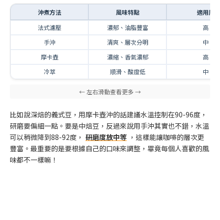
沖煮方法
風味特點
適用度
法式濾壓
濃郁、油脂豐富
高
手沖
清爽、層次分明
中
摩卡壺
濃縮、香氣濃郁
高
冷萃
順滑、酸度低
中
比如說深焙的義式豆，用摩卡壺沖的話建議水溫控制在90-96度，
研磨要偏細一點。要是中焙豆，反過來說用手沖其實也不錯，水溫
可以稍微降到88-92度，
研磨度放中等
，這樣能讓咖啡的層次更
豐富。最重要的是要根據自己的口味來調整，畢竟每個人喜歡的風
味都不一樣嘛！