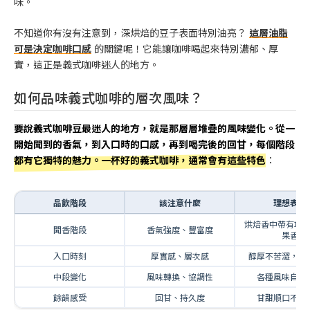
味。
不知道你有沒有注意到，深烘焙的豆子表面特別油亮？
這層油脂
可是決定咖啡口感
的關鍵呢！它能讓咖啡喝起來特別濃郁、厚
實，這正是義式咖啡迷人的地方。
如何品味義式咖啡的層次風味？
要說義式咖啡豆最迷人的地方，就是那層層堆疊的風味變化。從一
開始聞到的香氣，到入口時的口感，再到喝完後的回甘，每個階段
都有它獨特的魅力。一杯好的義式咖啡，通常會有這些特色
：
品飲階段
該注意什麼
理想表現
烘焙香中帶有巧
聞香階段
香氣強度、豐富度
果香
入口時刻
厚實感、層次感
醇厚不苦澀，風
中段變化
風味轉換、協調性
各種風味自然
餘韻感受
回甘、持久度
甘甜順口不留