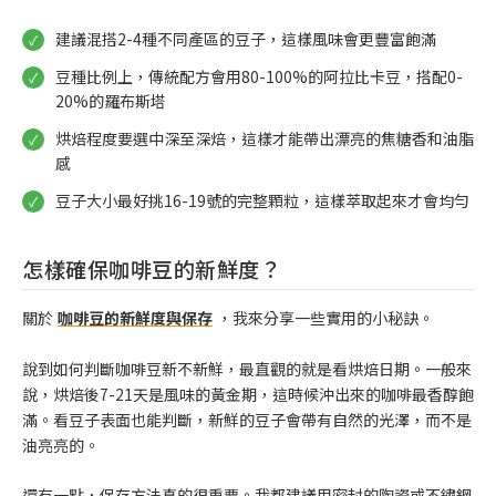
建議混搭2-4種不同產區的豆子，這樣風味會更豐富飽滿
豆種比例上，傳統配方會用80-100%的阿拉比卡豆，搭配0-
20%的羅布斯塔
烘焙程度要選中深至深焙，這樣才能帶出漂亮的焦糖香和油脂
感
豆子大小最好挑16-19號的完整顆粒，這樣萃取起來才會均勻
怎樣確保咖啡豆的新鮮度？
關於
咖啡豆的新鮮度與保存
，我來分享一些實用的小秘訣。
說到如何判斷咖啡豆新不新鮮，最直觀的就是看烘焙日期。一般來
說，烘焙後7-21天是風味的黃金期，這時候沖出來的咖啡最香醇飽
滿。看豆子表面也能判斷，新鮮的豆子會帶有自然的光澤，而不是
油亮亮的。
還有一點，保存方法真的很重要。我都建議用密封的陶瓷或不鏽鋼