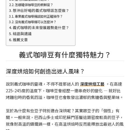
怎樣確保咖啡豆的新鮮度？
想沖出好喝的義式咖啡該怎麼做？
專業義式咖啡機該如何正確操作？
沒有義式咖啡機可以怎麼沖？
義式咖啡的未來發展趨勢是什麼？
結語與建議
推薦文章
義式咖啡豆有什麼獨特魅力？
深度烘焙如何創造出迷人風味？
說到義式咖啡的靈魂，不得不提那迷人的
深度烘焙工藝
。在高達
225-245度的溫度下，咖啡豆會經歷一連串奇妙的變化 — 就好比
烤麵包時的香氣四溢，咖啡豆也會散發出濃郁的焦糖香與堅果味。
至於為什麼有些豆子特別適合深烘呢？其實跟豆子的「個性」有
關。一般來說，巴西山多士或印尼蘇門答臘這類密度較高的豆子，
就像耐高溫的鑄鐵鍋一樣，在高溫烘焙時反而能釋放出最迷人的風