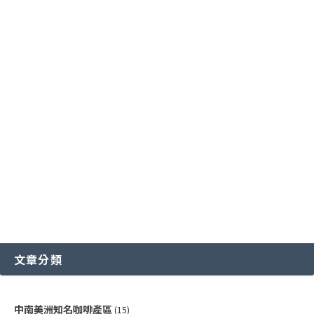
台灣特色咖啡產區
阿拉比卡咖啡豆
亞洲其他咖啡產區
特定區域特色處理法咖啡豆
國際通用咖啡豆分級標準
中國雲南咖啡產區
其他稀有咖啡品種類
各國特色咖啡豆分級制度
越南咖啡產區
文章分類
中南美洲知名咖啡產區
(15)