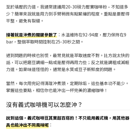
至於填壓的力道，我通常建議用20-30磅力壓實咖啡粉 – 不知道多
少？簡單來說就是用力到手臂稍微有點緊繃的程度。重點是要壓得
平整，避免有裂縫。
接著就是沖煮的關鍵參數了
：水溫維持在92-94度，壓力保持在9
bar，整個萃取時間控制在25-30秒之間。
遇到問題的時候也別慌，最常見就是萃取速度不對。比方說太快的
話，可以把磨豆調細一點或是壓得再用力些；反之就是調粗或減輕
力道。如果味道怪怪的，通常是水質或豆子新鮮度的問題。
當然，每次用完記得清理沖煮頭，定期除垢，這些基本功不能少。
掌握這些要點，相信你也能沖出一杯完美的濃縮咖啡！
沒有義式咖啡機可以怎麼沖？
說到這個，義式咖啡豆其實超百搭的！不只能用義式機，用其他器
具也能沖出不同風味呢
：