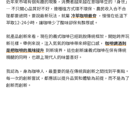
近年來市場有個有趣的現象，消費者越來越在意咖啡豆的「身世」
— 不只關心品質好不好，連種植方式環不環保、農民收入合不合
理都要過問。要說最新玩法，就屬
冷萃咖啡最夯
，慢慢在低溫下
萃取12-24小時，讓咖啡少了酸味卻保有醇厚感。
就產品創新來看，現在的義式咖啡已經跳脫傳統框架，開始跨界玩
新花樣。舉例來說，注入氮氣的咖啡帶來綿密口感，
咖啡調酒則
是把咖啡的風味提升
到新境界。這些創新讓義式咖啡在保有傳統
精髓的同時，也跟上現代人的味蕾喜好。
我認為，身為咖啡人，最重要的是在傳統與創新之間找到平衡點。
每一次的創新嘗試，都應該以提升品質和體驗為前提，而不是為了
創新而創新。