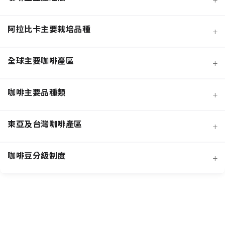
阿拉比卡主要栽培品種
+
全球主要咖啡產區
+
咖啡主要品種類
+
日曬法咖啡豆
東亞及台灣咖啡產區
+
經典阿拉比卡品種
蜜處理法咖啡豆
咖啡豆分級制度
+
非洲知名咖啡產區
特色與現代阿拉比卡品種
創新發酵處理法咖啡豆
羅布斯塔咖啡豆
中南美洲知名咖啡產區
抗病阿拉比卡混血品種
水洗法咖啡豆