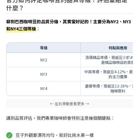
什麼？
聊到巴西咖啡豆的品質分級，其實蠻好記的！主要分為NY2、NY3
和NY4三個等級
：
等級
特點與應用
頂級精品等級，瑕疵豆少於4%
NY2
是精品咖啡店的首選
中高等級，瑕疵豆4-12%，是連
NY3
的主力選擇
基礎等級，瑕疵豆12-26%，常
NY4
咖啡原料
講到品質評估，我們專業咖啡師會特別注意幾個關鍵點：
豆子外觀要漂亮均勻，就好比挑水果一樣