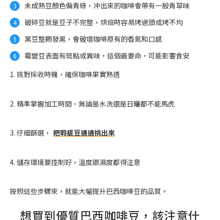
未成熟豆顏色偏青綠，沖出來的咖啡會帶有一股青草味
破碎豆就是豆子不完整，烘焙時容易烤過頭或烤不均
黑豆整顆發黑，會破壞咖啡原有的香氣和口感
霉變豆表面有斑點或異味，這個最要命，可能影響食安
1. 挑對採收時機，確保咖啡果實熟透
2. 精準掌握加工時間，無論是水洗還是日曬都不能馬虎
3. 仔細篩選，
把瑕疵豆通通挑出來
4. 儲存環境要控制好，溫度跟濕度都得注意
按照這些步驟來，就能大幅提升巴西咖啡豆的品質。
想買到優質巴西咖啡豆，該注意什