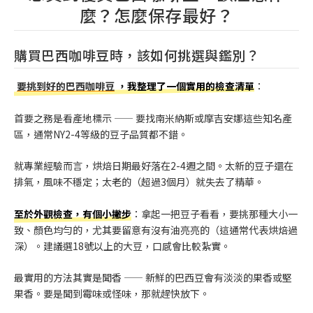
麼？怎麼保存最好？
購買巴西咖啡豆時，該如何挑選與鑑別？
要挑到好的巴西咖啡豆
，我整理了一個實用的檢查清單
：
首要之務是看產地標示 —— 要找南米納斯或摩吉安娜這些知名產
區，通常NY2-4等級的豆子品質都不錯。
就專業經驗而言，烘焙日期最好落在2-4週之間。太新的豆子還在
排氣，風味不穩定；太老的（超過3個月）就失去了精華。
至於外觀檢查，有個小撇步
：拿起一把豆子看看，要挑那種大小一
致、顏色均勻的，尤其要留意有沒有油亮亮的（這通常代表烘焙過
深）。建議選18號以上的大豆，口感會比較紮實。
最實用的方法其實是聞香 —— 新鮮的巴西豆會有淡淡的果香或堅
果香。要是聞到霉味或怪味，那就趕快放下。