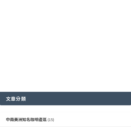
國際通用咖啡豆分級標準
中國雲南咖啡產區
其他稀有咖啡品種類
各國特色咖啡豆分級制度
越南咖啡產區
文章分類
中南美洲知名咖啡產區
(15)