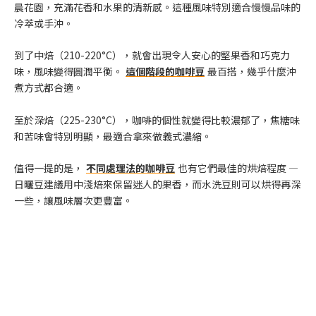
晨花園，充滿花香和水果的清新感。這種風味特別適合慢慢品味的
冷萃或手沖。
到了中焙（210-220°C），就會出現令人安心的堅果香和巧克力
味，風味變得圓潤平衡。
這個階段的咖啡豆
最百搭，幾乎什麼沖
煮方式都合適。
至於深焙（225-230°C），咖啡的個性就變得比較濃郁了，焦糖味
和苦味會特別明顯，最適合拿來做義式濃縮。
值得一提的是，
不同處理法的咖啡豆
也有它們最佳的烘焙程度 —
日曬豆建議用中淺焙來保留迷人的果香，而水洗豆則可以烘得再深
一些，讓風味層次更豐富。