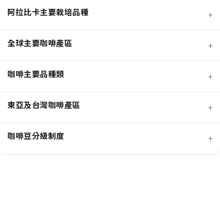
阿拉比卡主要栽培品種
+
全球主要咖啡產區
+
咖啡主要品種類
+
日曬法咖啡豆
東亞及台灣咖啡產區
+
經典阿拉比卡品種
蜜處理法咖啡豆
咖啡豆分級制度
+
非洲知名咖啡產區
特色與現代阿拉比卡品種
創新發酵處理法咖啡豆
羅布斯塔咖啡豆
中南美洲知名咖啡產區
抗病阿拉比卡混血品種
水洗法咖啡豆
台灣特色咖啡產區
阿拉比卡咖啡豆
亞洲其他咖啡產區
特定區域特色處理法咖啡豆