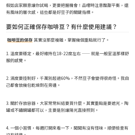
假如店家願意讓你試喝，更要把握機會！品嚐時注意酸甜平衡，還
有風味的層次感，這些都是好豆子的關鍵指標。
要如何正確保存咖啡豆？有什麼使用建議？
咖啡豆的保存
其實沒那麼複雜，掌握幾個重點就行了。
1. 溫度要穩定，最好維持在18-22度左右 —— 就是一般室溫那樣舒
服的感覺。
2. 濕度要控制好，千萬別超過60%，不然豆子會變得很奇怪。我自
己都會放幾包乾燥劑在旁邊。
3. 關於存放容器，大家常常糾結要買什麼。其實重點是要遮光，陶
罐或不鏽鋼罐都可以，主要是別讓陽光直接照到。
4. 一個小習慣，每週打開來看一下，聞聞有沒有怪味，順便檢查有
沒有結塊。