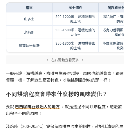
產區
風土條件
喝起來是什麼
800-1200米，溫和濕潤的
溫和順口，有點
山多士
紅土地
的香氣
900-1500米，溫暖乾燥的
巧克力香明顯，
米納斯
火山土
橘的清新
850-1300米，礦物質豐富
帶點焦糖甜感，
蘇爾迪米納斯
的土壤
較突出
一般來說，海拔越高，咖啡豆生長得越慢，風味也就越豐富。跟選
餐廳一樣，了解這些產區特色，才能挑到最對味的那一杯！
不同烘焙程度會帶來什麼樣的風味變化？
要說
巴西咖啡豆最迷人的地方
，就是透過不同烘焙程度，能激發
出完全不同的風味！
淺焙時（200-205°C）會保留咖啡豆原本的個性，就好比清爽的早