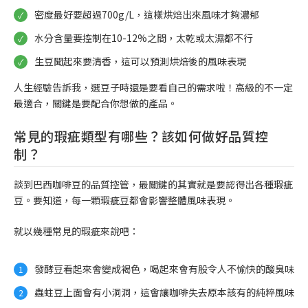
密度最好要超過700g/L，這樣烘焙出來風味才夠濃郁
水分含量要控制在10-12%之間，太乾或太濕都不行
生豆聞起來要清香，這可以預測烘焙後的風味表現
人生經驗告訴我，選豆子時還是要看自己的需求啦！高級的不一定
最適合，關鍵是要配合你想做的產品。
常見的瑕疵類型有哪些？該如何做好品質控
制？
談到巴西咖啡豆的品質控管，最關鍵的其實就是要認得出各種瑕疵
豆。要知道，每一顆瑕疵豆都會影響整體風味表現。
就以幾種常見的瑕疵來說吧：
發酵豆看起來會變成褐色，喝起來會有股令人不愉快的酸臭味
蟲蛀豆上面會有小洞洞，這會讓咖啡失去原本該有的純粹風味