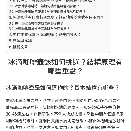
沖煮冰滴咖啡時，該如何精準控制各項參數？
冰滴咖啡風味不理想？如何優化與排除常見問題？
冰滴咖啡有什麼特別之處？與其他冷萃方式有何不同？
為什麼冰滴咖啡的風味這麼獨特？
冰滴咖啡與其他冷萃咖啡有什麼差異？
如何正確保養冰滴咖啡壺？能使用多久？
結語與建議
推薦文章
冰滴咖啡壺該如何挑選？結構原理有
哪些重點？
冰滴咖啡壺是如何運作的？基本結構有哪些？
要說冰滴咖啡壺啊，基本上就是由幾個關鍵組件巧妙配合而成的。
首先最上層是水箱，要控制水滴的速度 – 一般建議維持在每分鐘
30-45滴左右，這樣萃取才不會太快或太慢。然後中間有個濾網跟
咖啡粉槽的設計，濾網負責讓水滴均勻分散，咖啡粉槽則是放咖啡
粉的地方，通常一次沖煮大概要放30-40克。最後底部則是集液