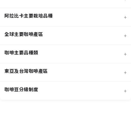
阿拉比卡主要栽培品種
+
全球主要咖啡產區
+
咖啡主要品種類
+
日曬法咖啡豆
東亞及台灣咖啡產區
+
經典阿拉比卡品種
蜜處理法咖啡豆
咖啡豆分級制度
+
非洲知名咖啡產區
特色與現代阿拉比卡品種
創新發酵處理法咖啡豆
羅布斯塔咖啡豆
中南美洲知名咖啡產區
抗病阿拉比卡混血品種
水洗法咖啡豆