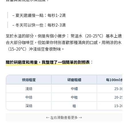
– 夏天建議慢一點：每秒1-2滴
– 冬天可以快一些：每秒2-3滴
至於水溫的部分，倒是有個小撇步： 常溫水（20-25°C）基本上適
合大部分咖啡豆，但如果你特別喜歡那種清爽的口感，用稍涼的水
（15-20°C）沖淺焙豆會很對味。
關於研磨度和用量，我整理了一個簡單的對照表
：
烘焙程度
研磨粗細
每100ml水
淺焙
中細
25-30g
中焙
中粗
20-25g
深焙
粗
15-20g