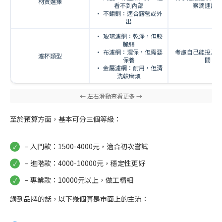
材質選擇
看不到內部
察滴速調
• 不鏽鋼：適合露營或外
出
• 玻璃濾網：乾淨，但較
脆弱
• 布濾網：環保，但需要
考慮自己能投入
濾杯類型
保養
間
• 金屬濾網：耐用，但清
洗較麻煩
至於預算方面，基本可分三個等級：
– 入門款：1500-4000元，適合初次嘗試
– 進階款：4000-10000元，穩定性更好
– 專業款：10000元以上，做工精細
講到品牌的話，以下幾個算是市面上的主流：