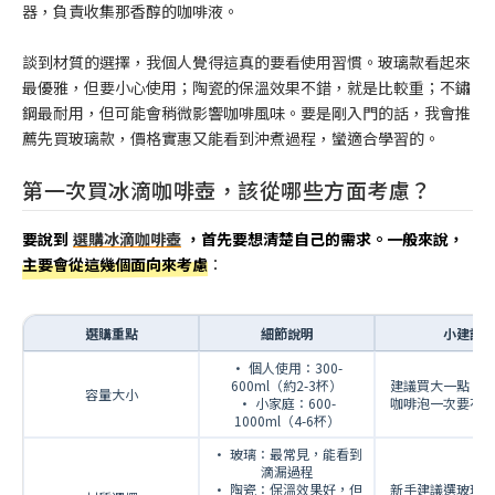
器，負責收集那香醇的咖啡液。
談到材質的選擇，我個人覺得這真的要看使用習慣。玻璃款看起來
最優雅，但要小心使用；陶瓷的保溫效果不錯，就是比較重；不鏽
鋼最耐用，但可能會稍微影響咖啡風味。要是剛入門的話，我會推
薦先買玻璃款，價格實惠又能看到沖煮過程，蠻適合學習的。
第一次買冰滴咖啡壺，該從哪些方面考慮？
要說到
選購冰滴咖啡壺
，首先要想清楚自己的需求。一般來說，
主要會從這幾個面向來考慮
：
選購重點
細節說明
小建議
• 個人使用：300-
600ml（約2-3杯）
建議買大一點，
容量大小
• 小家庭：600-
咖啡泡一次要花
1000ml（4-6杯）
• 玻璃：最常見，能看到
滴漏過程
• 陶瓷：保溫效果好，但
新手建議選玻璃