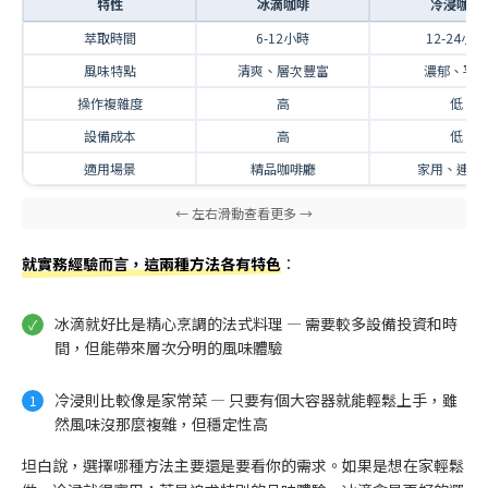
特性
冰滴咖啡
冷浸咖啡
萃取時間
6-12小時
12-24小時
風味特點
清爽、層次豐富
濃郁、平
操作複雜度
高
低
設備成本
高
低
適用場景
精品咖啡廳
家用、連鎖
就實務經驗而言，這兩種方法各有特色
：
冰滴就好比是精心烹調的法式料理 — 需要較多設備投資和時
間，但能帶來層次分明的風味體驗
冷浸則比較像是家常菜 — 只要有個大容器就能輕鬆上手，雖
然風味沒那麼複雜，但穩定性高
坦白說，選擇哪種方法主要還是要看你的需求。如果是想在家輕鬆