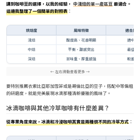
講到咖啡豆的選擇，以我的經驗，
中淺焙的單一產區豆
最適合。
這邊我整理了一個簡單的對照表
：
烘焙度
風味特徵
適合度
淺焙
酸度高、花香明顯
適中
中焙
平衡、甜感突出
最佳
深焙
苦味重、厚重感強
較差
要特別推薦衣索比亞耶加雪菲或是哥倫比亞的豆子，搭配中等偏粗
的研磨度，就能完美展現冰滴那種清新優雅的風味了。
冰滴咖啡與其他冷萃咖啡有什麼差異？
從專業角度來說，冰滴和冷浸咖啡其實是兩種很不同的冷萃方式
：