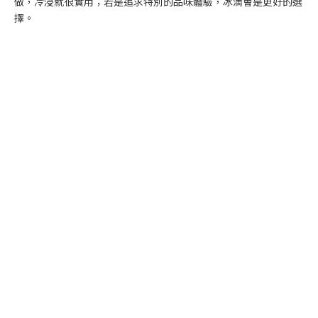
做，冷浸就很實用；若是追求特別的品味體驗，冰滴會是更好的選
擇。