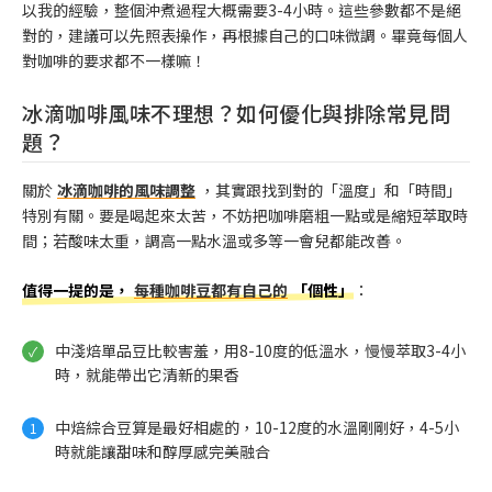
以我的經驗，整個沖煮過程大概需要3-4小時。這些參數都不是絕
對的，建議可以先照表操作，再根據自己的口味微調。畢竟每個人
對咖啡的要求都不一樣嘛！
冰滴咖啡風味不理想？如何優化與排除常見問
題？
關於
冰滴咖啡的風味調整
，其實跟找到對的「溫度」和「時間」
特別有關。要是喝起來太苦，不妨把咖啡磨粗一點或是縮短萃取時
間；若酸味太重，調高一點水溫或多等一會兒都能改善。
值得一提的是，
每種咖啡豆都有自己的
「個性」
：
中淺焙單品豆比較害羞，用8-10度的低溫水，慢慢萃取3-4小
時，就能帶出它清新的果香
中焙綜合豆算是最好相處的，10-12度的水溫剛剛好，4-5小
時就能讓甜味和醇厚感完美融合