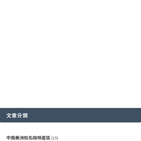
台灣特色咖啡產區
阿拉比卡咖啡豆
亞洲其他咖啡產區
特定區域特色處理法咖啡豆
國際通用咖啡豆分級標準
中國雲南咖啡產區
其他稀有咖啡品種類
各國特色咖啡豆分級制度
越南咖啡產區
文章分類
中南美洲知名咖啡產區
(15)