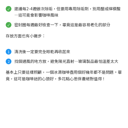
建議每2-4週做次除垢，但要用專用除垢劑，別用醋或檸檬酸
—這可能會影響咖啡風味
密封圈每週最好檢查一下，畢竟這是最容易老化的部分
存放方面也有小撇步：
清洗後一定要完全晾乾再收起來
找個通風的地方放，避免陽光直射—玻璃製品最怕溫差太大
基本上只要這樣照顧，一個冰滴咖啡壺用個好幾年都不是問題。畢
竟，這可是咖啡迷的心頭好，多花點心思保養絕對值得！