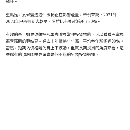
飆升。
重點是，氣候變遷這件事情正在影響產量，舉例來說，2021到
2023年巴西遇到大乾旱，阿拉比卡豆就減產了20%。
有趣的是，如果你想把冠軍咖啡豆當作投資標的，可以看看巴拿馬
翡翠莊園的藝妓豆 – 過去十年價格年年漲，平均每年漲幅達30%。
當然，短期內價格難免有上下波動，但就長期投資的角度來看，這
些稀有的頂級咖啡豆確實是個不錯的另類投資選擇。