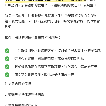
1:18之間 – 想要濃郁的就用1:15，喜歡清爽的就往1:18去調整。
值得一提的是，沖煮時間也是關鍵。手沖的話最好控制在2-3分
鐘，義式則是25-35秒。這就好比泡茶，時間拿捏得好，風味才會
均衡。
當然，器具的選擇也會帶來不同風味：
– 手沖就像用細水長流的方式，特別適合展現高山豆的層次感
– 虹吸壺則能帶出圓潤的口感，花香果酸特別明顯
– 義式機就像是在高壓下萃取精華，特別適合中深焙的豆子
– 而冷萃則是溫柔派，酸味較低但甜感十足
1. 挑選合適的器具
2. 根據豆子特性調整研磨度
3. 精準秤量咖啡粉和水