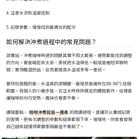
4. 注意水流和溫度控制
5. 記錄參數，慢慢找到最適合的配方
如何解決沖煮過程中的常見問題？
說實話，沖煮咖啡時遇到問題其實不用太緊張，通常都能找到調整
的方向。要是喝起來太苦，那就把水溫降低一點或是縮短萃取時
間；覺得酸澀的話，反而要提高水溫或多等一會兒。
要特別提醒的是，水溫真的很關鍵—最理想是維持在88-96°C這個
範圍。我個人的小撇步是，在注水時保持穩定的螺旋動作，這樣能
讓咖啡粉均勻受熱，風味也會更平衡。
講個重點，
咖啡沖煮就是一連串
的微調過程。建議可以養成記錄
的習慣，把每次調整的參數和結果都寫下來。慢慢地，你就會發現
自己越來越懂得掌握那個最佳平衡點了。