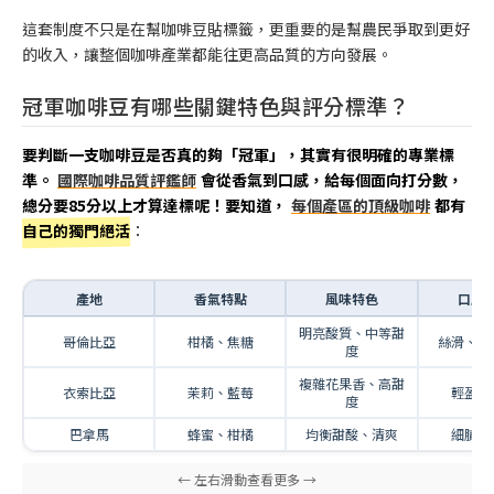
這套制度不只是在幫咖啡豆貼標籤，更重要的是幫農民爭取到更好
的收入，讓整個咖啡產業都能往更高品質的方向發展。
冠軍咖啡豆有哪些關鍵特色與評分標準？
要判斷一支咖啡豆是否真的夠「冠軍」，其實有很明確的專業標
準。
國際咖啡品質評鑑師
會從香氣到口感，給每個面向打分數，
總分要85分以上才算達標呢！要知道，
每個產區的頂級咖啡
都有
自己的獨門絕活
：
產地
香氣特點
風味特色
口感
明亮酸質、中等甜
哥倫比亞
柑橘、焦糖
絲滑、中
度
複雜花果香、高甜
衣索比亞
茉莉、藍莓
輕盈、
度
巴拿馬
蜂蜜、柑橘
均衡甜酸、清爽
細膩、