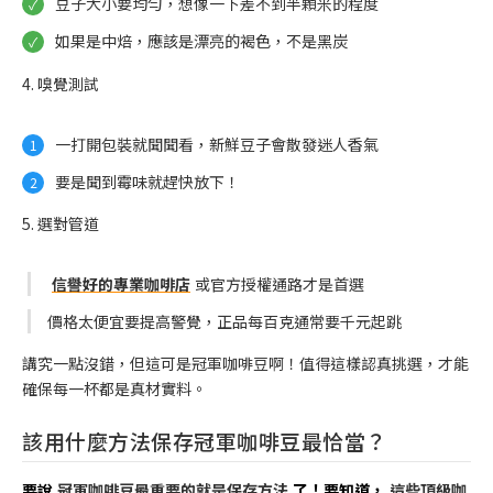
豆子大小要均勻，想像一下差不到半顆米的程度
如果是中焙，應該是漂亮的褐色，不是黑炭
4. 嗅覺測試
一打開包裝就聞聞看，新鮮豆子會散發迷人香氣
要是聞到霉味就趕快放下！
5. 選對管道
信譽好的專業咖啡店
或官方授權通路才是首選
價格太便宜要提高警覺，正品每百克通常要千元起跳
講究一點沒錯，但這可是冠軍咖啡豆啊！值得這樣認真挑選，才能
確保每一杯都是真材實料。
該用什麼方法保存冠軍咖啡豆最恰當？
要說
冠軍咖啡豆最重要的就是保存方法
了！要知道，
這些頂級咖