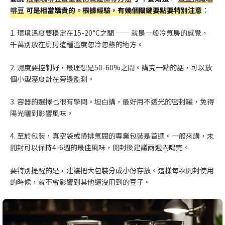
啡豆
可是相當嬌貴的。根據經驗，有幾個關鍵要點要特別注意
：
1. 環境溫度要穩定在15-20°C之間 —— 就是一般冷氣房的感覺，
千萬別放在廚房這種溫度忽冷忽熱的地方。
2. 濕度要控制好，最理想是50-60%之間。講究一點的話，可以放
個小型溼度計在旁邊監測。
3. 容器的選擇也很有學問。坦白講，最好用不透光的密封罐，免得
陽光曬到影響風味。
4. 至於包裝，真空袋或帶排氣閥的專業包裝是首選。一般來講，未
開封可以保持4-6週的最佳風味，開封後建議兩週內喝完。
要特別提醒的是，建議把大包裝分成小份存放。這樣每次開封使用
的時候，就不會影響到其他還沒用到的豆子。