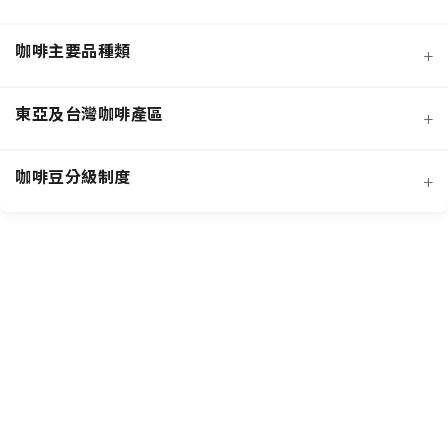
咖啡主要品種類
+
日曬法咖啡豆
東亞及台灣咖啡產區
+
經典阿拉比卡品種
蜜處理法咖啡豆
咖啡豆分級制度
+
非洲知名咖啡產區
特色與現代阿拉比卡品種
創新發酵處理法咖啡豆
羅布斯塔咖啡豆
中南美洲知名咖啡產區
抗病阿拉比卡混血品種
水洗法咖啡豆
台灣特色咖啡產區
阿拉比卡咖啡豆
亞洲其他咖啡產區
特定區域特色處理法咖啡豆
國際通用咖啡豆分級標準
中國雲南咖啡產區
其他稀有咖啡品種類