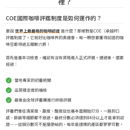
裡？
COE國際咖啡評鑑制度是如何運作的？
要說
世界上最嚴格的咖啡認證
是什麼？那絕對是COE（卓越杯）
評鑑制度了。它就好比咖啡界的奧運會，每一顆想要獲得認證的咖
啡豆都得過五關斬六將！
首先是基本功檢查，確認有沒有資格進入正式評選。通過後，還要
經過：
當地專家的初審把關
品質穩定度的複檢
最後由全球評審團進行終極評選
評審們會從清潔度、甜度、酸度這些基本面開始打分，一路到口
感、餘韻等細節都不放過。最終分數必須達到84分以上才能拿到認
證－－這個分數可不是隨便給的，每年能達標的產區都寥寥可數。