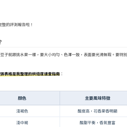
完整的評測報告啦！
？
好豆子就跟挑水果一樣，要大小均勻、色澤一致，表面要光滑無瑕。要特
這張表格是我整理的烘焙度速查指南
：
顏色
主要風味特徵
淺褐色
酸度高，花香果香明顯
淺中褐
酸甜平衡，香氣豐富