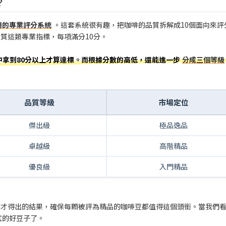
？
用的專業評分系統
。這套系統很有趣，把咖啡的品質拆解成10個面向來評
質這類專業指標，每項滿分10分。
中拿到80分以上才算達標。而根據分數的高低，還能進一步
分成三個等級
品質等級
市場定位
傑出級
極品逸品
卓越級
高階精品
優良級
入門精品
評才得出的結果，確保每顆被評為精品的咖啡豆都值得這個頭銜。當我們
試的好豆子了。