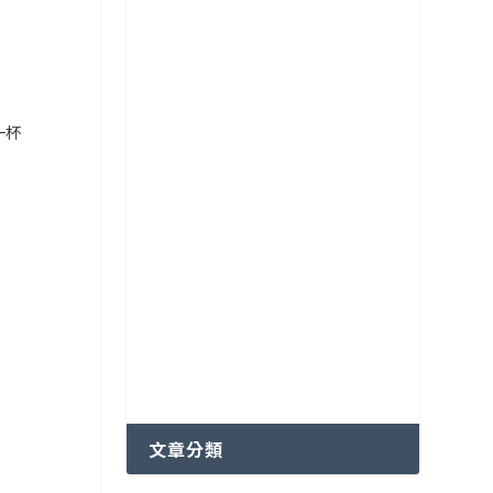
各國特色咖啡豆分級制度
越南咖啡產區
一杯
文章分類