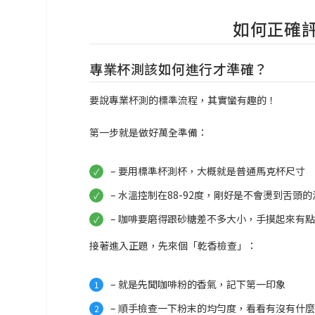
如何正確
專業杯測該如何進行才準確？
要說專業杯測的標準流程，其實蠻有趣的！
第一步就是做好萬全準備：
– 要用標準杯測杯，大概就是普通馬克杯尺寸
– 水溫控制在88-92度，剛好是不會燙到舌頭的
– 咖啡要磨得跟砂糖差不多大小，手摸起來有
接著進入正題，先來個「乾香檢查」：
– 就是先聞咖啡粉的香氣，記下第一印象
– 順手檢查一下粉末的均勻度，看看有沒有什