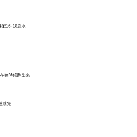
配16-18匙水
會在這時候跑出來
種感覺