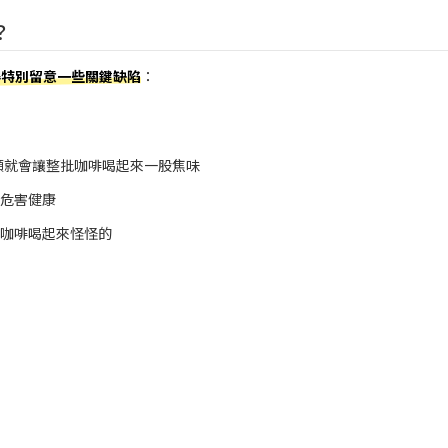
？
得特別留意一些關鍵缺陷
：
2顆就會讓整批咖啡喝起來一股焦味
能危害健康
讓咖啡喝起來怪怪的