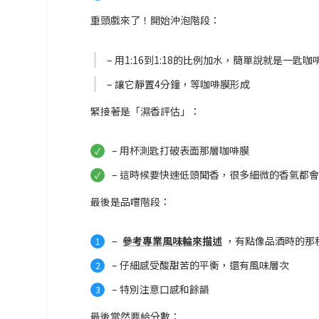
重頭戲來了！開始沖泡階段：
– 用1:16到1:18的比例加水，簡單說就是一匙咖啡
– 讓它靜置4分鐘，等咖啡膜形成
緊接著是「濕香評估」：
– 用杯測匙打破表面那層咖啡膜
– 這時候要快速低頭聞香，很多細微的香氣都
最後是品嚐階段：
–
參考專業風味輪來描述
，有點像品酒時的那
– 仔細感受酸甜苦的平衡，還有風味層次
– 特別注意口感和餘韻
最後當然要給分數：