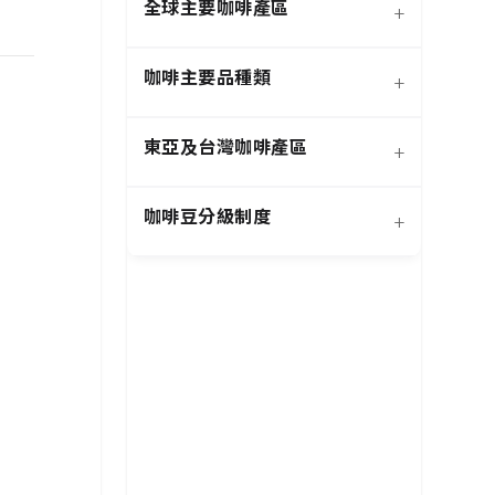
全球主要咖啡產區
+
咖啡主要品種類
+
日曬法咖啡豆
東亞及台灣咖啡產區
+
經典阿拉比卡品種
蜜處理法咖啡豆
咖啡豆分級制度
+
非洲知名咖啡產區
特色與現代阿拉比卡品種
創新發酵處理法咖啡豆
羅布斯塔咖啡豆
中南美洲知名咖啡產區
抗病阿拉比卡混血品種
水洗法咖啡豆
特定區域特色處理法咖啡
台灣特色咖啡產區
阿拉比卡咖啡豆
亞洲其他咖啡產區
豆
國際通用咖啡豆分級標準
中國雲南咖啡產區
其他稀有咖啡品種類