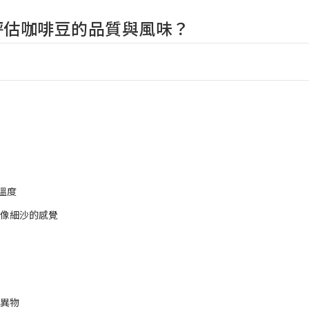
評估咖啡豆的品質與風味？
溫度
點像細沙的感覺
麼異物