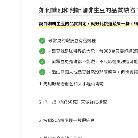
如何識別和判斷咖啡生豆的品質缺陷
說到咖啡生豆的品質判定，就好比挑選蔬果一樣，
最常見的瑕疵豆有這幾種：
– 黑豆就是咖啡界的大忌，每300克只要超過
– 發霉豆更是碰都不能碰，不只影響風味還可
– 蟲蛀豆跟未成熟豆雖然沒那麼嚴重，但也會
1. 先用眼睛看顏色和大小是否均勻
2. 抓一把（約350克）來做詳細檢查
3. 按照SCA標準逐一數瑕疵豆