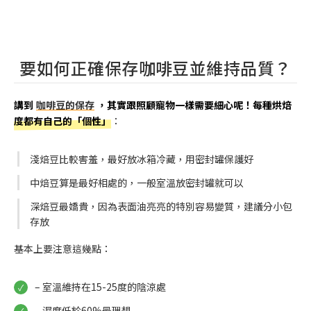
要如何正確保存咖啡豆並維持品質？
講到
咖啡豆的保存
，其實跟照顧寵物一樣需要細心呢！每種烘焙
度都有自己的「個性」
：
淺焙豆比較害羞，最好放冰箱冷藏，用密封罐保護好
中焙豆算是最好相處的，一般室溫放密封罐就可以
深焙豆最嬌貴，因為表面油亮亮的特別容易變質，建議分小包
存放
基本上要注意這幾點：
– 室溫維持在15-25度的陰涼處
– 濕度低於60%最理想