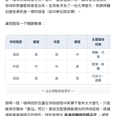
苦味和焦糖香就會冒出來。這背後涉及了一些化學變化，就跟烤麵
包變金黃色是一樣的道理（這叫美拉德反應）。
讓我整理一下關鍵數據：
主要風味
溫
烘焙程度
酸度
苦度
甜度
特徵
果酸、花
淺焙
高
低
中
1
香
堅果、焦
中焙
中
中
高
2
糖
巧克力、
深焙
低
高
低
2
煙燻
順帶一提，咖啡因的含量在烘焙過程中其實不會有太大變化，只是
被其他風味「蓋住」而已。要說怎麼選擇最適合的烘焙程度，建議
還是要看咖啡豆的特性—特別是那些
高海拔種植的精品豆
，通常