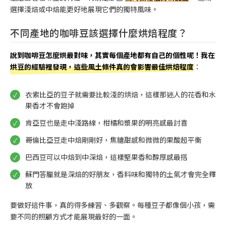
選擇淺焙或中焙能更好地展現它們的獨特風味。
不同產地的咖啡豆該選擇什麼烘焙程度？
說到咖啡豆怎麼烘最對味，其實每個產地都有自己的個性呢！我在
烘豆的經驗裡發現，這些風土條件真的會影響最佳烘焙程度
：
衣索比亞的豆子就需要比較淺的烘焙，這樣那迷人的花香和水
果香才不會跑掉
肯亞豆也是走中淺路線，柑橘和漿果的明亮感最討喜
哥倫比亞豆走中焙剛剛好，焦糖甜感和微微的果酸超平衡
巴西豆可以中焙到中深焙，這樣堅果香和醇厚感最搭
蘇門答臘就是深焙的好朋友，香料味和獨特的土氣才會完全釋
放
要做好這件事，真的得多練習、多觀察。每種豆子都像個小孩，需
要不同的照顧方式才能展現最好的一面。