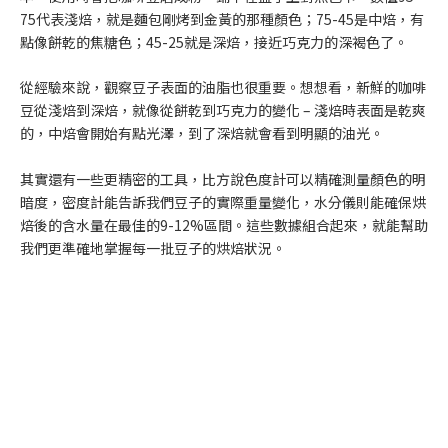
75代表淺焙，就是麵包剛烤到金黃的那種顏色；75-45是中焙，有
點像餅乾的焦糖色；45-25就是深焙，接近巧克力的深褐色了。
從經驗來說，觀察豆子表面的油脂也很重要。想想看，新鮮的咖啡
豆從淺焙到深焙，就像從餅乾到巧克力的變化 – 淺焙時表面是乾爽
的，中焙會開始有點光澤，到了深焙就會看到明顯的油光。
其實還有一些更精密的工具，比方說色度計可以精確測量顏色的明
暗度，密度計能告訴我們豆子的實際重量變化，水分儀則能確保烘
焙後的含水量在最佳的9-12%區間。這些數據組合起來，就能幫助
我們更準確地掌握每一批豆子的烘焙狀況。