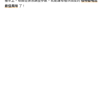
基本上，根據這張表調整參數，就能讓每種烘焙度的
咖啡都喝出
最佳風味
了！