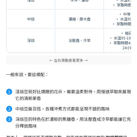
• 萃取時間2-
• 中等研
中焙
濃縮、摩卡壺
• 水溫90-95
• 萃取時間25-
• 粗研磨
• 水溫95-100
深焙
法壓壺、冷萃
• 萃取時間4-5分
24小時
一般來說，要這樣配：
淺焙豆就好比嬌嫩的花朵，需要溫柔對待，用慢速萃取來展現
它的清新果香
中焙豆最百搭，各種沖煮方式都能呈現不錯的風味
深焙豆的特色在於濃郁的焦糖香，用法壓壺或冷萃都能讓它充
分釋放風味