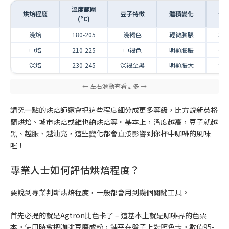
溫度範圍
烘焙程度
豆子特徵
體積變化
表
(°C)
淺焙
180-205
淺褐色
輕微膨脹
乾
中焙
210-225
中褐色
明顯膨脹
微
深焙
230-245
深褐至黑
明顯脹大
油
講究一點的烘焙師還會把這些程度細分成更多等級，比方說新英格
蘭烘焙、城市烘焙或維也納烘焙等。基本上，溫度越高，豆子就越
黑、越脹、越油亮，這些變化都會直接影響到你杯中咖啡的風味
喔！
專業人士如何評估烘焙程度？
要說到專業判斷烘焙程度，一般都會用到幾個關鍵工具。
首先必提的就是Agtron比色卡了 – 這基本上就是咖啡界的色票
本。使用時會把咖啡豆磨成粉，鋪平在盤子上對照色卡。數值95-