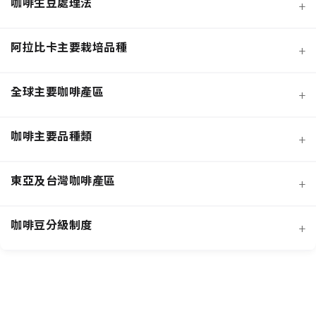
咖啡生豆處理法
+
阿拉比卡主要栽培品種
+
全球主要咖啡產區
+
咖啡主要品種類
+
日曬法咖啡豆
東亞及台灣咖啡產區
+
經典阿拉比卡品種
蜜處理法咖啡豆
咖啡豆分級制度
+
非洲知名咖啡產區
特色與現代阿拉比卡品種
創新發酵處理法咖啡豆
羅布斯塔咖啡豆
中南美洲知名咖啡產區
抗病阿拉比卡混血品種
水洗法咖啡豆