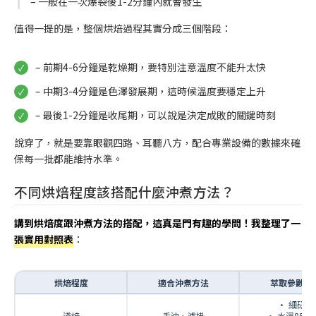
– 一般在一次爆裂後1-2分鐘內就會發生
值得一提的是，整個烘焙過程其實分成三個階段：
– 前期4-6分鐘是乾燥期，要特別注意溫度不能升太快
– 中期3-4分鐘是色澤發展期，這時候溫度要穩定上升
– 最後1-2分鐘是收尾期，可以說是決定成敗的關鍵時刻
說穿了，就是要靠眼觀四路、耳聽八方，配合專業設備的數據來確
保每一批都能維持水準。
不同烘焙程度該搭配什麼沖煮方法？
講到烘焙度跟沖煮方法的搭配，這真是門有趣的學問！我整理了一
張實用對照表
：
烘焙程度
適合沖煮方法
萃取參數調
• 細研磨
淺焙
手沖、濾掛
• 水溫85-90