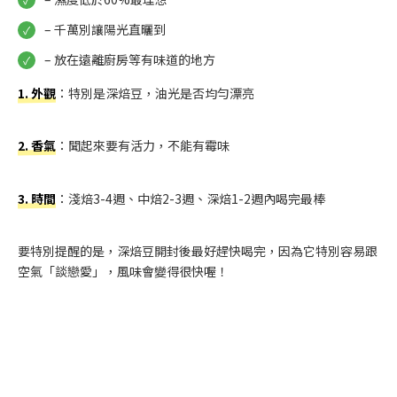
– 千萬別讓陽光直曬到
– 放在遠離廚房等有味道的地方
1. 外觀
：特別是深焙豆，油光是否均勻漂亮
2. 香氣
：聞起來要有活力，不能有霉味
3. 時間
：淺焙3-4週、中焙2-3週、深焙1-2週內喝完最棒
要特別提醒的是，深焙豆開封後最好趕快喝完，因為它特別容易跟
空氣「談戀愛」，風味會變得很快喔！