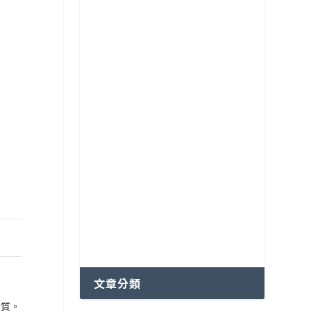
各國特色咖啡豆分級制度
越南咖啡產區
文章分類
品質。