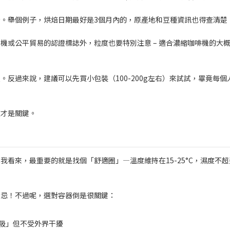
。舉個例子，烘焙日期最好是3個月內的，原產地和豆種資訊也得查清楚
機或公平貿易的認證標誌外，粒度也要特別注意 – 適合濃縮咖啡機的大
反過來說，建議可以先買小包裝（100-200g左右）來試試，畢竟每個
款才是關鍵。
看來，最重要的就是找個「舒適圈」—溫度維持在15-25°C，濕度不超
大忌！不過呢，選對容器倒是很關鍵：
吸」但不受外界干擾