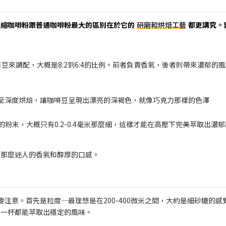
濃縮咖啡粉跟普通咖啡粉最大的區別在於它的
研磨和烘焙工藝
都更講究。
來調配，大概是8:2到6:4的比例。前者負責香氣，後者則帶來濃郁的
至深度烘焙，讓咖啡豆呈現出漂亮的深褐色，就像巧克力那樣的色澤
粉末，大概只有0.2-0.4毫米那麼細，這樣才能在高壓下完美萃取出濃
有那麼迷人的香氣和醇厚的口感。
注意。首先是粒度—最理想是在200-400微米之間，大約是細砂糖的感
每一杯都能萃取出穩定的風味。