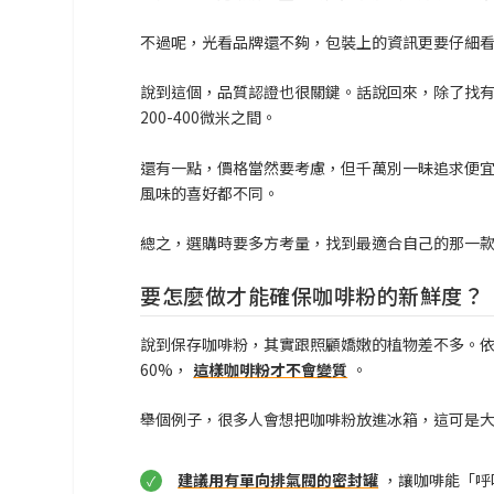
不過呢，光看品牌還不夠，包裝上的資訊更要仔細看
說到這個，品質認證也很關鍵。話說回來，除了找有
200-400微米之間。
還有一點，價格當然要考慮，但千萬別一昧追求便宜。
風味的喜好都不同。
總之，選購時要多方考量，找到最適合自己的那一
要怎麼做才能確保咖啡粉的新鮮度？
說到保存咖啡粉，其實跟照顧嬌嫩的植物差不多。依我
60%，
這樣咖啡粉才不會變質
。
舉個例子，很多人會想把咖啡粉放進冰箱，這可是
建議用有單向排氣閥的密封罐
，讓咖啡能「呼