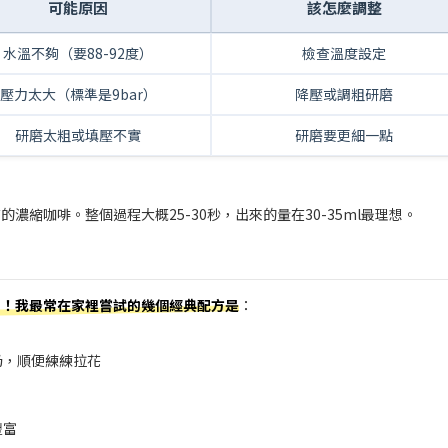
可能原因
該怎麼調整
水溫不夠（要88-92度）
檢查溫度設定
壓力太大（標準是9bar）
降壓或調粗研磨
研磨太粗或填壓不實
研磨要更細一點
縮咖啡。整個過程大概25-30秒，出來的量在30-35ml最理想。
了！我最常在家裡嘗試的幾個經典配方是
：
奶，順便練練拉花
豐富