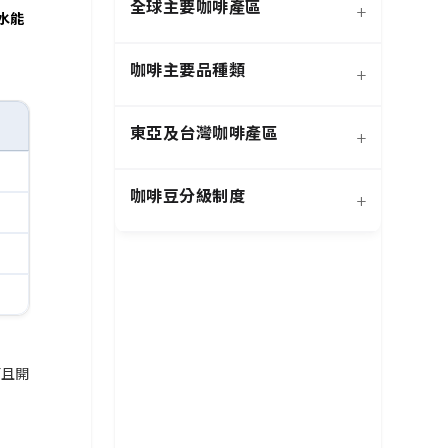
全球主要咖啡產區
+
水能
咖啡主要品種類
+
日曬法咖啡豆
東亞及台灣咖啡產區
+
經典阿拉比卡品種
蜜處理法咖啡豆
咖啡豆分級制度
+
非洲知名咖啡產區
特色與現代阿拉比卡品種
創新發酵處理法咖啡豆
羅布斯塔咖啡豆
中南美洲知名咖啡產區
抗病阿拉比卡混血品種
水洗法咖啡豆
特定區域特色處理法咖啡
台灣特色咖啡產區
阿拉比卡咖啡豆
亞洲其他咖啡產區
豆
而且開
國際通用咖啡豆分級標準
中國雲南咖啡產區
其他稀有咖啡品種類