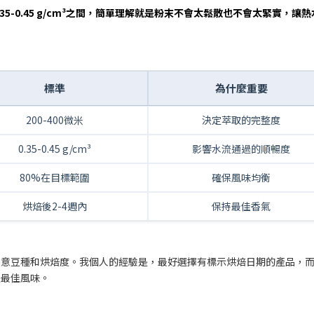
5-0.45 g/cm³之間，簡單理解就是粉末不會太鬆散也不會太緊實，讓熱
標準
為什麼重要
200-400微米
決定萃取的完整度
0.35-0.45 g/cm³
影響水流通過的順暢度
80%在目標範圍
確保風味均衡
烘焙後2-4週內
保持最佳香氣
注意豆種和烘焙度。我個人的經驗是，最好選擇有標示烘焙日期的產品，
是最佳風味。