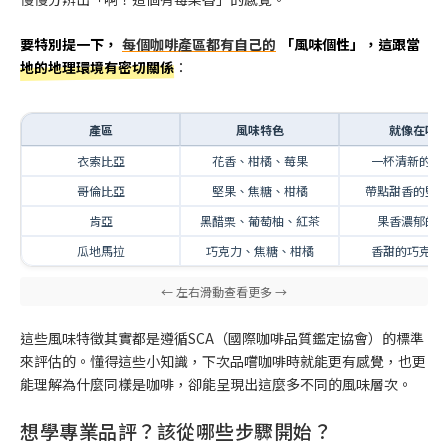
要特別提一下，
每個咖啡產區都有自己的
「風味個性」，這跟當
地的地理環境有密切關係
：
產區
風味特色
就像在喝
衣索比亞
花香、柑橘、莓果
一杯清新的花
哥倫比亞
堅果、焦糖、柑橘
帶點甜香的堅
肯亞
黑醋栗、葡萄柚、紅茶
果香濃郁的
瓜地馬拉
巧克力、焦糖、柑橘
香甜的巧克力
這些風味特徵其實都是遵循SCA（國際咖啡品質鑑定協會）的標準
來評估的。懂得這些小知識，下次品嚐咖啡時就能更有感覺，也更
能理解為什麼同樣是咖啡，卻能呈現出這麼多不同的風味層次。
想學專業品評？該從哪些步驟開始？