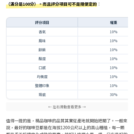
（滿分是100分）。而且評分項目可不是隨便定的
：
評分項目
權重
香氣
10%
風味
10%
餘韻
10%
酸度
10%
口感
10%
均衡度
10%
整體印象
10%
瑕疵
30%
值得一提的是，精品咖啡的品質其實從產地就開始把關了。一般來
說，最好的咖啡豆都是在海拔1200公尺以上的高山種植，每一顆