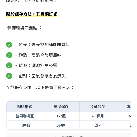
關於保存方法，其實很好記
：
保存環境四要點
：
– 避光：陽光會加速咖啡變質
– 避熱：高溫會破壞風味
– 避濕：潮濕容易發霉
– 密封：空氣會讓香氣流失
至於保存期限，以下是實用參考表：
咖啡形式
室溫保存
冷藏保存
真空
整顆咖啡豆
1-2週
2-3個月
3-6
已磨粉
1週內
2週
1個