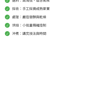
選料：高海拔、理想氣候
採收：手工採摘成熟果實
處理：嚴控發酵與乾燥
烘焙：小批量精確控制
沖煮：講究技法與時間