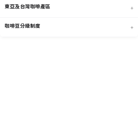
東亞及台灣咖啡產區
+
經典阿拉比卡品種
蜜處理法咖啡豆
咖啡豆分級制度
+
非洲知名咖啡產區
特色與現代阿拉比卡品種
創新發酵處理法咖啡豆
羅布斯塔咖啡豆
中南美洲知名咖啡產區
抗病阿拉比卡混血品種
水洗法咖啡豆
台灣特色咖啡產區
阿拉比卡咖啡豆
亞洲其他咖啡產區
特定區域特色處理法咖啡豆
國際通用咖啡豆分級標準
中國雲南咖啡產區
其他稀有咖啡品種類
各國特色咖啡豆分級制度
越南咖啡產區