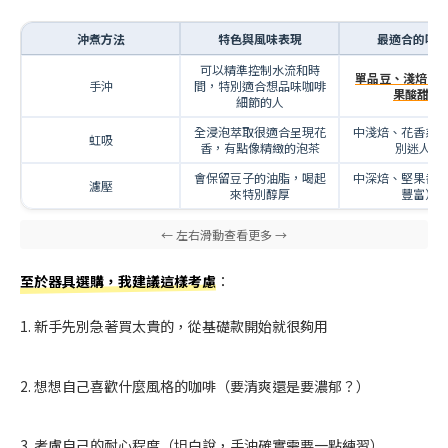
沖煮方法
特色與風味表現
最適合的咖
可以精準控制水流和時
單品豆、淺焙（
手沖
間，特別適合想品味咖啡
果酸甜）
細節的人
全浸泡萃取很適合呈現花
中淺焙、花香系
虹吸
香，有點像精緻的泡茶
別迷人）
會保留豆子的油脂，喝起
中深焙、堅果香
濾壓
來特別醇厚
豐富）
至於器具選購，我建議這樣考慮
：
1. 新手先別急著買太貴的，從基礎款開始就很夠用
2. 想想自己喜歡什麼風格的咖啡（要清爽還是要濃郁？）
3. 考慮自己的耐心程度（坦白說，手沖確實需要一點練習）