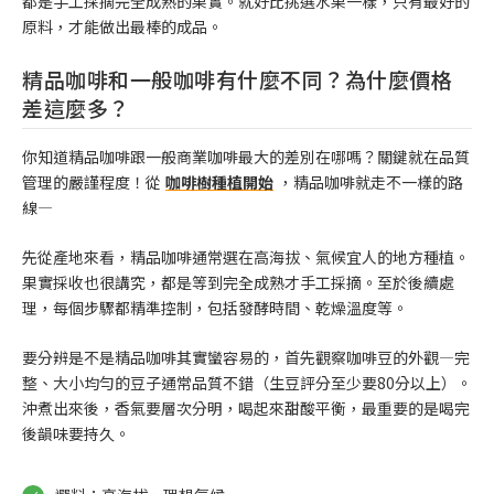
都是手工採摘完全成熟的果實。就好比挑選水果一樣，只有最好的
原料，才能做出最棒的成品。
精品咖啡和一般咖啡有什麼不同？為什麼價格
差這麼多？
你知道精品咖啡跟一般商業咖啡最大的差別在哪嗎？關鍵就在品質
管理的嚴謹程度！從
咖啡樹種植開始
，精品咖啡就走不一樣的路
線—
先從產地來看，精品咖啡通常選在高海拔、氣候宜人的地方種植。
果實採收也很講究，都是等到完全成熟才手工採摘。至於後續處
理，每個步驟都精準控制，包括發酵時間、乾燥溫度等。
要分辨是不是精品咖啡其實蠻容易的，首先觀察咖啡豆的外觀—完
整、大小均勻的豆子通常品質不錯（生豆評分至少要80分以上）。
沖煮出來後，香氣要層次分明，喝起來甜酸平衡，最重要的是喝完
後韻味要持久。