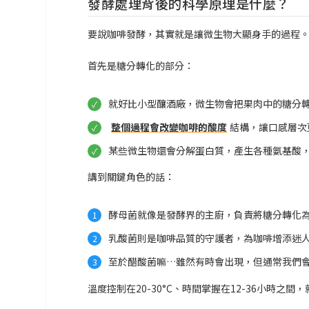
發酵處理背後的科學原理是什麼？
要說咖啡發酵，其實就是讓微生物大顯身手的過程
首先是糖分轉化的部分：
就好比小型釀酒廠，微生物會把果肉中的糖分
整個過程會改變咖啡的酸度
結構，讓口感層次
某些微生物還會分解蛋白質，產生各種氨基酸
講到關鍵角色的話：
酵母菌就像是發酵界的主廚，負責將糖分轉化
乳酸菌則是咖啡品質的守護者，為咖啡增添迷
至於醋酸菌嘛…雖然有時會出現，但通常我們
溫度控制在20-30°C、時間掌握在12-36小時