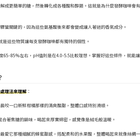
糖分解成更簡單的糖，然後轉化成各種酸和醇類。這就是為什麼發酵咖啡會
步驟蠻關鍵的，因為這些氨基酸後來都會變成讓人著迷的香氣成分。
就是這些物質讓每支發酵咖啡都有獨特的個性。
65-85%左右，pH值則是在4.0-5.5比較理想。掌握好這些條件，就能
？
流處理法來理解
：
早晨咬一口新鮮柑橘那樣的清爽酸甜，整體口感特別滑順。
甜混合著焦糖的韻味，喝起來厚實綿密，感覺像是絨毛般溫暖。
人最愛它那種細膩的蜂蜜甜感，搭配柔和的水果酸，整體喝起來就像絲綢