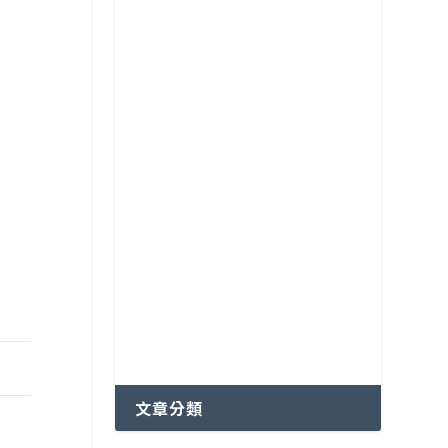
各國特色咖啡豆分級制度
越南咖啡產區
文章分類