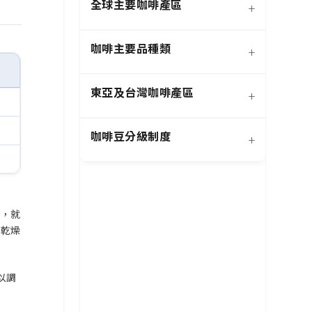
全球主要咖啡產區
+
咖啡主要品種類
+
日曬法咖啡豆
東亞及台灣咖啡產區
+
經典阿拉比卡品種
蜜處理法咖啡豆
咖啡豆分級制度
+
非洲知名咖啡產區
特色與現代阿拉比卡品種
創新發酵處理法咖啡豆
羅布斯塔咖啡豆
中南美洲知名咖啡產區
抗病阿拉比卡混血品種
水洗法咖啡豆
法，就
和乾燥
特定區域特色處理法咖啡
台灣特色咖啡產區
阿拉比卡咖啡豆
亞洲其他咖啡產區
豆
以調
國際通用咖啡豆分級標準
中國雲南咖啡產區
其他稀有咖啡品種類