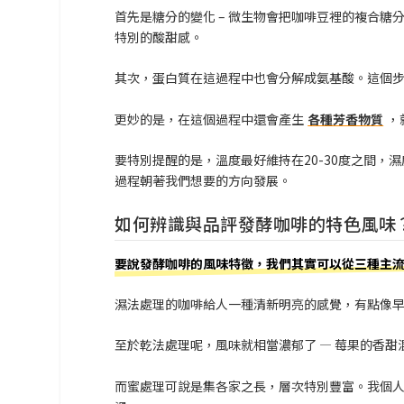
首先是糖分的變化 – 微生物會把咖啡豆裡的複合
特別的酸甜感。
其次，蛋白質在這過程中也會分解成氨基酸。這個
更妙的是，在這個過程中還會產生
各種芳香物質
，
要特別提醒的是，溫度最好維持在20-30度之間，濕度
過程朝著我們想要的方向發展。
如何辨識與品評發酵咖啡的特色風味
要說發酵咖啡的風味特徵，我們其實可以從三種主
濕法處理的咖啡給人一種清新明亮的感覺，有點像
至於乾法處理呢，風味就相當濃郁了 — 莓果的香
而蜜處理可說是集各家之長，層次特別豐富。我個