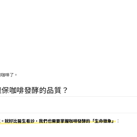
：
同咖啡了。
確保咖啡發酵的品質？
統。就好比醫生看診，我們也需要掌握咖啡發酵的「生命徵象」
：