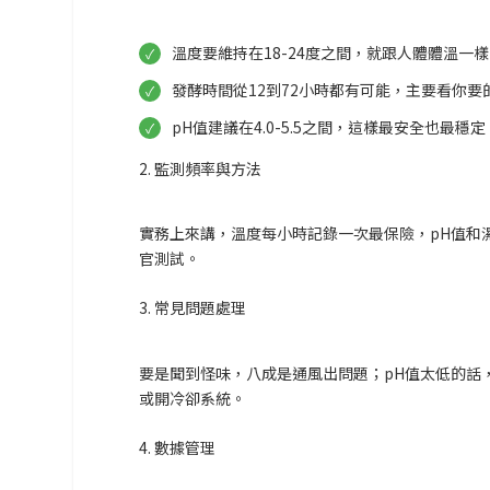
溫度要維持在18-24度之間，就跟人體體溫一
發酵時間從12到72小時都有可能，主要看你要
pH值建議在4.0-5.5之間，這樣最安全也最穩定
2. 監測頻率與方法
實務上來講，溫度每小時記錄一次最保險，pH值和
官測試。
3. 常見問題處理
要是聞到怪味，八成是通風出問題；pH值太低的話
或開冷卻系統。
4. 數據管理