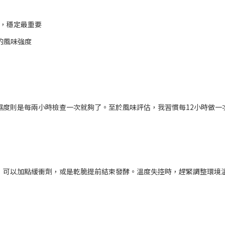
樣，穩定最重要
的風味強度
濕度則是每兩小時檢查一次就夠了。至於風味評估，我習慣每12小時做一
，可以加點緩衝劑，或是乾脆提前結束發酵。溫度失控時，趕緊調整環境