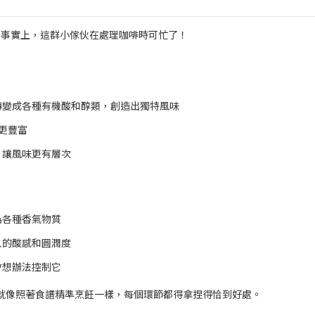
。事實上，這群小傢伙在處理咖啡時可忙了！
轉變成各種有機酸和醇類，創造出獨特風味
更豐富
，讓風味更有層次
為各種香氣物質
人的酸感和圓潤度
會想辦法控制它
之間，就像照著食譜精準烹飪一樣，每個環節都得拿捏得恰到好處。