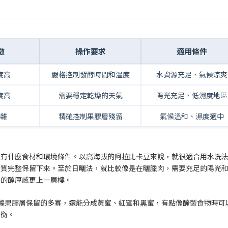
徵
操作要求
適用條件
度高
嚴格控制發酵時間和溫度
水資源充足、氣候涼爽
度高
需要穩定乾燥的天氣
陽光充足、低濕度地區
雜
精確控制果膠層殘留
氣候溫和、濕度適中
上有什麼食材和環境條件。以高海拔的阿拉比卡豆來說，就很適合用水洗
酸質完整保留下來。至於日曬法，就比較像是在曬臘肉，需要充足的陽光
它的醇厚感更上一層樓。
據果膠層保留的多寡，還能分成黃蜜、紅蜜和黑蜜，有點像醃製食物時可
平衡。