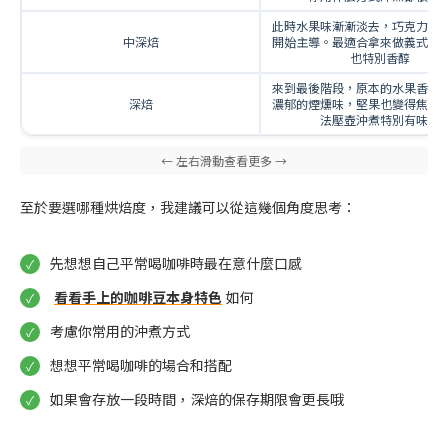
此時水果味漸漸淡去，巧克力和
中深焙
開始主導。最適合拿來做義式濃
也特別香醇
來到最後階段，原本的水果香完
深焙
濃郁的煙燻味，堅果也變得焦香
法壓壺沖煮特別有味道
至於要選哪種烘焙度，我建議可以從這幾個角度思考：
先想想自己平常喝咖啡時最在意什麼口感
看看手上的咖啡豆本身特色
如何
考慮你常用的沖煮方式
想想平常喝咖啡的場合和搭配
如果會存放一段時間，深焙的保存期限會更長哦