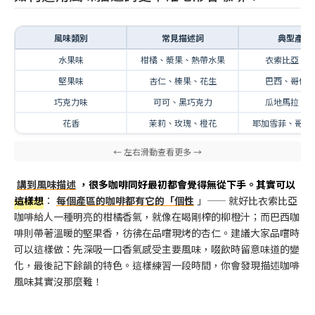
風味類別
常見描述詞
典型產地
水果味
柑橘、漿果、熱帶水果
衣索比亞、
堅果味
杏仁、榛果、花生
巴西、哥倫
巧克力味
可可、黑巧克力
瓜地馬拉、
花香
茉莉、玫瑰、橙花
耶加雪菲、哥斯
講到風味描述
，很多咖啡同好最初都會覺得無從下手。其實可以
這樣想
：
每個產區的咖啡都有它的「個性
」—— 就好比衣索比亞
咖啡給人一種明亮的柑橘香氣，就像在喝剛榨的柳橙汁；而巴西咖
啡則帶著溫暖的堅果香，彷彿在品嚐現烤的杏仁。建議大家品嚐時
可以這樣做：先深吸一口香氣感受主要風味，啜飲時留意味道的變
化，最後記下餘韻的特色。這樣練習一段時間，你會發現描述咖啡
風味其實沒那麼難！