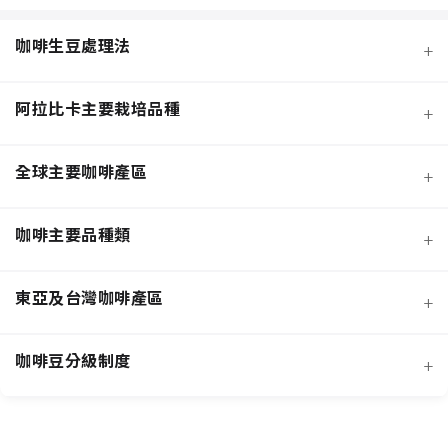
咖啡生豆處理法
+
阿拉比卡主要栽培品種
+
全球主要咖啡產區
+
咖啡主要品種類
+
日曬法咖啡豆
東亞及台灣咖啡產區
+
經典阿拉比卡品種
蜜處理法咖啡豆
咖啡豆分級制度
+
非洲知名咖啡產區
特色與現代阿拉比卡品種
創新發酵處理法咖啡豆