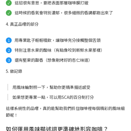
這招很有意思，要把表面那層咖啡膜打破
這時候的香氣會特別濃郁，很多細微的香調都跑出來了
4. 真正品嚐的部分
用專業匙子輕輕啜飲，讓咖啡充分接觸整個舌頭
特別注意水果的酸味（有點像咬到新鮮水果那樣）
還有堅果的甜香（想像剛烤好的杏仁味道）
5. 做記錄
用風味輪對照一下，幫助你更精準描述感受
如果想更專業一點，可以用SCA的百分制打分
這樣系統性的品嚐，真的能幫助我們抓住咖啡裡每個精彩的風味細
節呢！
如何運用風味描述詞更準確地形容咖啡？