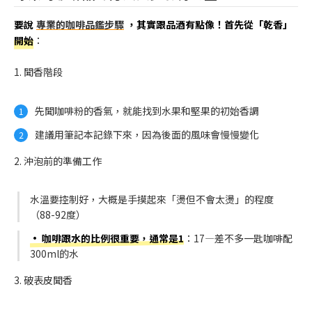
要說
專業的咖啡品鑑步驟
，其實跟品酒有點像！首先從「乾香」
開始
：
1. 聞香階段
先聞咖啡粉的香氣，就能找到水果和堅果的初始香調
建議用筆記本記錄下來，因為後面的風味會慢慢變化
2. 沖泡前的準備工作
水溫要控制好，大概是手摸起來「燙但不會太燙」的程度
（88-92度）
• 咖啡跟水的比例很重要，通常是1
：17—差不多一匙咖啡配
300ml的水
3. 破表皮聞香