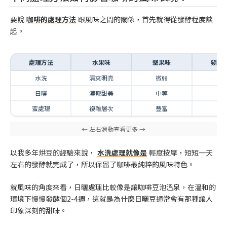
要說
咖啡的處理方法
跟風味之間的關係，首先就得從發酵程度談
起。
處理方法
水果味
堅果味
發酵
水洗
清爽明亮
微弱
低
日曬
濃郁甜美
中等
高
蜜處理
複雜層次
豐富
中
以我多年烘豆的經驗來說，
水洗處理就像是
輕度按摩，短短一天
左右的發酵就完成了，所以保留了咖啡最純粹的風味特色。
就風味的角度來看，日曬處理比較像是讓咖啡豆泡溫泉，在溫和的
環境下慢慢發酵個2-4週，這就是為什麼日曬豆通常會有那種讓人
印象深刻的甜味。