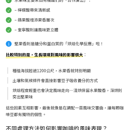
– 檸檬酸帶來清新感
– 蘋果酸增添果香層次
– 奎寧酸則讓風味更立體
堅果香則是糖分和蛋白質的「烘焙化學反應」啦！
比較特別的是，生長環境對風味的影響很大
：
種植海拔超過1200公尺，水果香就特別明顯
土壤和氣候條件會直接影響豆子吸收養分的方式
烘焙程度輕重也會決定風味走向—淺烘保留水果酸香，深烘則
突出堅果味
這些因素互相影響，最後就像是在調配一首風味交響曲，讓每顆咖
啡豆都有獨特的個性。
不同處理方法如何影響咖啡的風味表現？