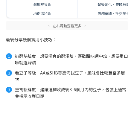
濃郁堅果系
餐後消化、夜晚放鬆
均衡溫和系
商務會議、社交場合
最後分享幾個實用小技巧：
挑選烘焙度：想要清爽的選淺焙，喜歡甜味選中焙，想要重口
味就選深焙
看豆子等級：AA或SHB等高海拔豆子，風味會比較豐富多層
次
重視新鮮度：建議選擇收成後3-6個月內的豆子，包裝上通常
會標示收穫日期