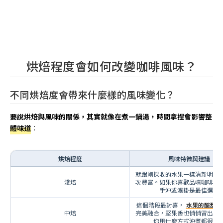
烘焙程度會如何改變咖啡風味？
不同烘焙度會帶來什麼樣的風味變化？
要說烘焙與風味的關係，其實就像在煮一鍋湯，時間拿捏會影響整
體味道
：
烘焙程度
風味特徵與建議
就跟剛採收的水果一樣清新明亮
淺焙
次豐富。如果你喜歡品嚐咖啡原
手沖或濾掛是最佳選擇
這個階段最討喜，
水果的酸甜和
中焙
完美融合，堅果香也悄悄冒出頭
你用什麼方式沖煮都很合