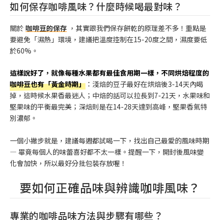
如何保存咖啡風味？什麼時候喝最對味？
關於
咖啡豆的保存
，其實跟我們保存餅乾的原理差不多！重點是
要避免「濕熱」環境，建議把溫度控制在15-20度之間，濕度要低
於60%。
這樣說好了，就像每種水果都有最佳食用期一樣，不同烘焙程度的
咖啡豆也有「黃金時期」
：淺焙的豆子最好在烘焙後3-14天內喝
掉，這時候水果香最迷人；中焙的話可以拉長到7-21天，水果味和
堅果味的平衡最完美；深焙則是在14-28天達到高峰，堅果香氣特
別濃郁。
一個小撇步就是，建議每週都試喝一下，找出自己最愛的風味時期
— 畢竟每個人的味蕾喜好都不太一樣。提醒一下，開封後風味變
化會加快，所以最好分批包裝存放喔！
要如何正確品味與辨識咖啡風味？
專業的咖啡品味方法與步驟有哪些？